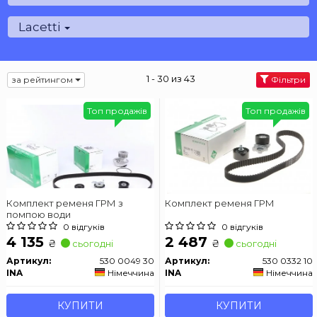
Lacetti
1 - 30 из 43
за рейтингом
Фільтри
Топ продажів
Топ продажів
Комплект ременя ГРМ з
Комплект ременя ГРМ
помпою води
0 відгуків
0 відгуків
4 135
2 487
₴
₴
сьогодні
сьогодні
Артикул:
530 0049 30
Артикул:
530 0332 10
INA
Німеччина
INA
Німеччина
КУПИТИ
КУПИТИ