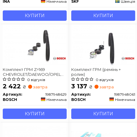
INA
Німеччина
SKF
Швеція
КУПИТИ
КУПИТИ
Комплект ГРМ Z=169
Комплект ГРМ (ремінь +
CHEVROLET/DAEWOO/OPEL
ролик)
Evanda/Leganza/Lacetti/Nubira/Astra
0 відгуків
0 відгуків
передня сторона / Omega B /
2 422
3 137
₴
₴
завтра
завтра
Vectra B 1.8-2.0
Артикул:
1987948629
Артикул:
1987948061
BOSCH
Німеччина
BOSCH
Німеччина
КУПИТИ
КУПИТИ