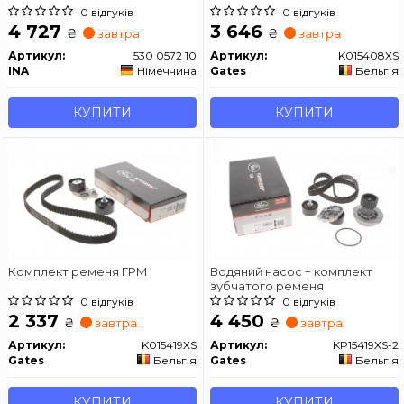
0 відгуків
0 відгуків
4 727
3 646
₴
₴
завтра
завтра
Артикул:
530 0572 10
Артикул:
K015408XS
INA
Німеччина
Gates
Бельгія
КУПИТИ
КУПИТИ
Комплект ременя ГРМ
Водяний насос + комплект
зубчатого ременя
0 відгуків
0 відгуків
2 337
4 450
₴
₴
завтра
завтра
Артикул:
K015419XS
Артикул:
KP15419XS-2
Gates
Бельгія
Gates
Бельгія
КУПИТИ
КУПИТИ