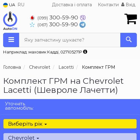
RU
Доставка і оплата
Контакти
Вхід
UA
300-59-90
(099)
300-59-90
(067)
Яку запчастину шукаєте?
Наприклад: маховик Кадді, 027105271P
Головна
Chevrolet
Lacetti
Комплект ГРМ
Комплект ГРМ на Chevrolet
Lacetti (Шевроле Лачетти)
Уточніть
автомобіль:
Виберіть рік
Chevrolet