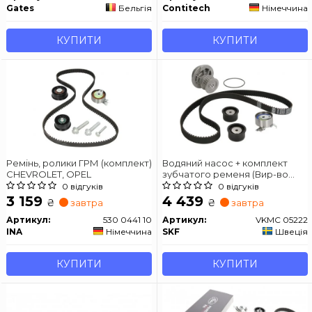
Gates
Бельгія
Contitech
Німеччина
КУПИТИ
КУПИТИ
Ремінь, ролики ГРМ (комплект)
Водяний насос + комплект
CHEVROLET, OPEL
зубчатого ременя (Вир-во
SKF)
0 відгуків
0 відгуків
3 159
4 439
₴
₴
завтра
завтра
Артикул:
530 0441 10
Артикул:
VKMC 05222
INA
Німеччина
SKF
Швеція
КУПИТИ
КУПИТИ