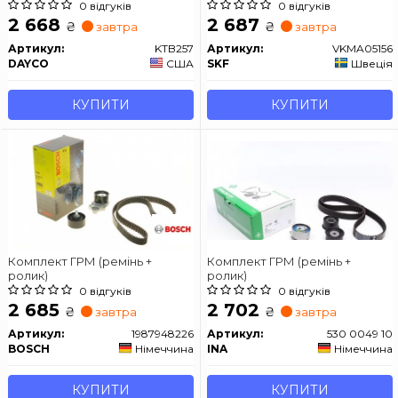
0 відгуків
0 відгуків
2 668
2 687
₴
₴
завтра
завтра
Артикул:
KTB257
Артикул:
VKMA05156
DAYCO
США
SKF
Швеція
КУПИТИ
КУПИТИ
Комплект ГРМ (ремінь +
Комплект ГРМ (ремінь +
ролик)
ролик)
0 відгуків
0 відгуків
2 685
2 702
₴
₴
завтра
завтра
Артикул:
1987948226
Артикул:
530 0049 10
BOSCH
Німеччина
INA
Німеччина
КУПИТИ
КУПИТИ