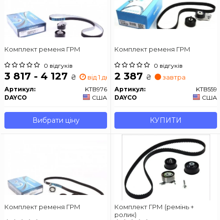
Комплект ременя ГРМ
Комплект ременя ГРМ
0 відгуків
0 відгуків
3 817 - 4 127
2 387
₴
₴
від 1 дн.
завтра
Артикул:
KTB976
Артикул:
KTB559
DAYCO
США
DAYCO
США
Вибрати ціну
КУПИТИ
Комплект ременя ГРМ
Комплект ГРМ (ремінь +
ролик)