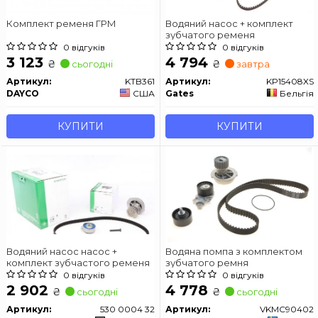
Комплект ременя ГРМ
Водяний насос + комплект
зубчатого ременя
0 відгуків
0 відгуків
3 123
4 794
₴
₴
сьогодні
завтра
Артикул:
KTB361
Артикул:
KP15408XS
DAYCO
США
Gates
Бельгія
КУПИТИ
КУПИТИ
Водяний насос насос +
Водяна помпа з комплектом
комплект зубчастого ременя
зубчатого ремня
0 відгуків
0 відгуків
2 902
4 778
₴
₴
сьогодні
сьогодні
Артикул:
530 0004 32
Артикул:
VKMC90402