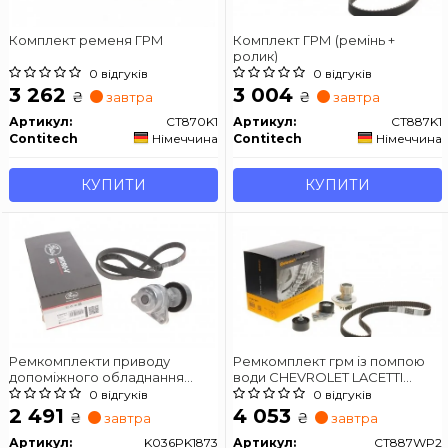
Комплект ременя ГРМ
Комплект ГРМ (ремінь +
ролик)
0 відгуків
0 відгуків
3 262
3 004
₴
₴
завтра
завтра
Артикул:
CT870K1
Артикул:
CT887K1
Contitech
Німеччина
Contitech
Німеччина
КУПИТИ
КУПИТИ
Ремкомплекти приводу
Ремкомплект грм із помпою
допоміжного обладнання
води CHEVROLET LACETTI
автомобілів Micro-V Kit
(J200) 1.6
0 відгуків
0 відгуків
2 491
4 053
₴
₴
завтра
завтра
Артикул:
K036PK1873
Артикул:
CT887WP2