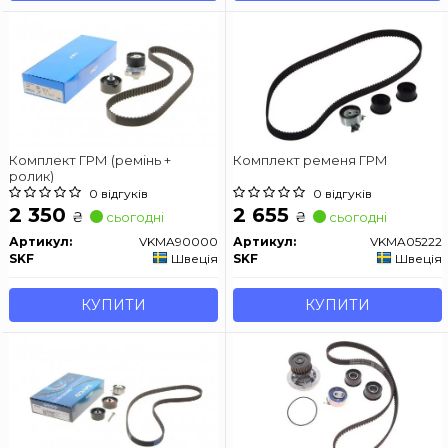
Комплект ГРМ (ремінь +
Комплект ременя ГРМ
ролик)
0 відгуків
0 відгуків
2 350
2 655
₴
₴
сьогодні
сьогодні
Артикул:
VKMA90000
Артикул:
VKMA05222
SKF
Швеція
SKF
Швеція
КУПИТИ
КУПИТИ