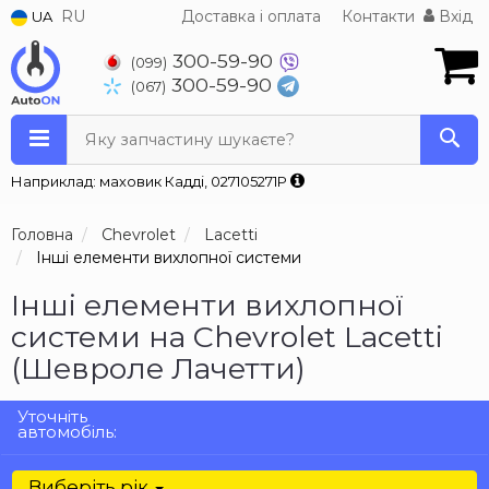
RU
Доставка і оплата
Контакти
Вхід
UA
300-59-90
(099)
300-59-90
(067)
Яку запчастину шукаєте?
Наприклад: маховик Кадді, 027105271P
Головна
Chevrolet
Lacetti
Інші елементи вихлопної системи
Інші елементи вихлопної
системи на Chevrolet Lacetti
(Шевроле Лачетти)
Уточніть
автомобіль:
Виберіть рік