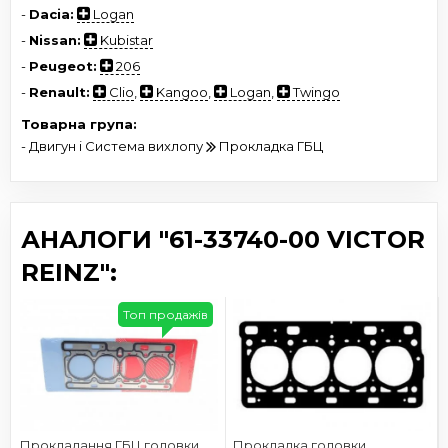
-
Dacia:
Logan
-
Nissan:
Kubistar
-
Peugeot:
206
-
Renault:
Clio
,
Kangoo
,
Logan
,
Twingo
Товарна група:
- Двигун і Система вихлопу
Прокладка ГБЦ
АНАЛОГИ "61-33740-00 VICTOR
REINZ":
Топ продажів
Прокладання ГБЦ головки
Прокладка головки