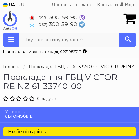
RU
Доставка і оплата
Контакти
Вхід
UA
300-59-90
(099)
300-59-90
(067)
Яку запчастину шукаєте?
Наприклад: маховик Кадді, 027105271P
Головна
Прокладка ГБЦ
61-33740-00 VICTOR REINZ
Прокладання ГБЦ VICTOR
REINZ 61-33740-00
0 відгуків
Уточніть
автомобіль:
Виберіть рік