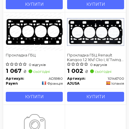
КУПИТИ
КУПИТИ
Прокладка ГБЦ
Прокладка ГБЦ Renault
Kangoo 1.2 16V/ Clio I, II/ Twingo
1.2 16V/ 01-
0 відгуків
0 відгуків
1 067
1 002
₴
₴
сьогодні
сьогодні
Артикул:
AD5980
Артикул:
10146700
Payen
Франція
AJUSA
Іспанія
КУПИТИ
КУПИТИ