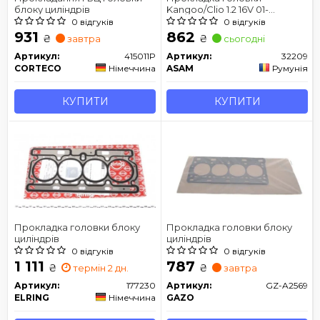
блоку циліндрів
Kangoo/Clio 1.2 16V 01-
(0.4mm) ASAM 32209
0 відгуків
0 відгуків
931
862
₴
₴
завтра
сьогодні
Артикул:
415011P
Артикул:
32209
CORTECO
Німеччина
ASAM
Румунія
КУПИТИ
КУПИТИ
Прокладка головки блоку
Прокладка головки блоку
циліндрів
циліндрів
0 відгуків
0 відгуків
1 111
787
₴
₴
термін 2 дн.
завтра
Артикул:
177230
Артикул:
GZ-A2569
ELRING
Німеччина
GAZO