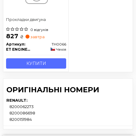
Прокладки двигуна
0 відгуків
827
₴
завтра
Артикул:
TH0066
ET ENGINETEAM
Чехія
КУПИТИ
ОРИГІНАЛЬНІ НОМЕРИ
RENAULT:
8200062273
8200086698
8200151984