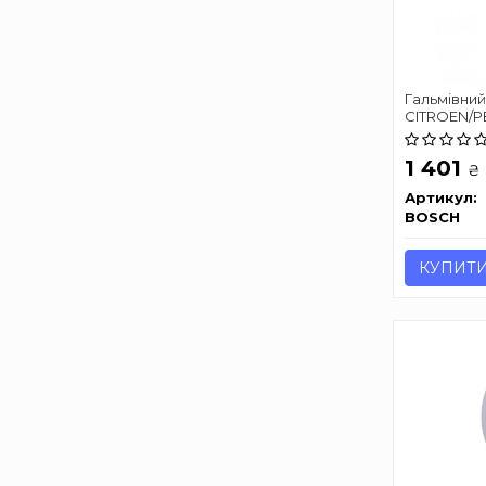
Гальмівний
CITROEN/P
"05>>
1 401
₴
Артикул:
BOSCH
КУПИТ