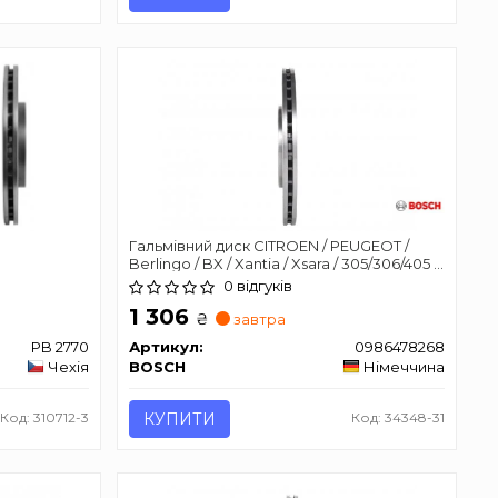
Гальмівний диск CITROEN / PEUGEOT /
Berlingo / BX / Xantia / Xsara / 305/306/405 /
Partner передня сторона
0 відгуків
1 306
₴
завтра
PB 2770
Артикул:
0986478268
Чехія
BOSCH
Німеччина
Код: 310712-3
КУПИТИ
Код: 34348-31