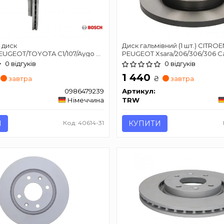
 диск
Диск гальмівний (1 шт.) CITROE
EUGEOT/TOYOTA C1/107/Aygo F
PEUGEOT Xsara/206/306/306 C
0 відгуків
0 відгуків
1 440
₴
завтра
завтра
0986479239
Артикул:
Німеччина
TRW
И
Код: 40614-31
КУПИТИ