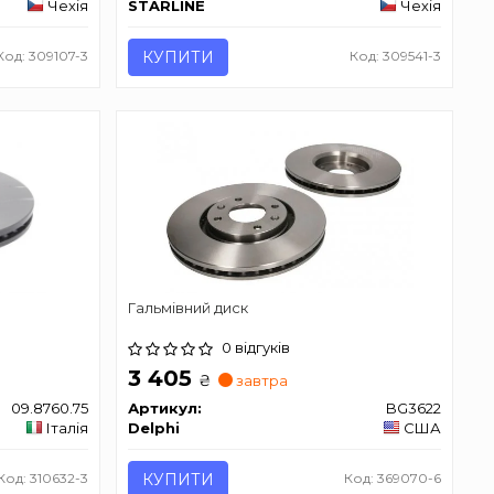
Чехія
STARLINE
Чехія
Код: 309107-3
КУПИТИ
Код: 309541-3
Гальмівний диск
0 відгуків
3 405
₴
завтра
09.8760.75
Артикул:
BG3622
Італія
Delphi
США
Код: 310632-3
КУПИТИ
Код: 369070-6