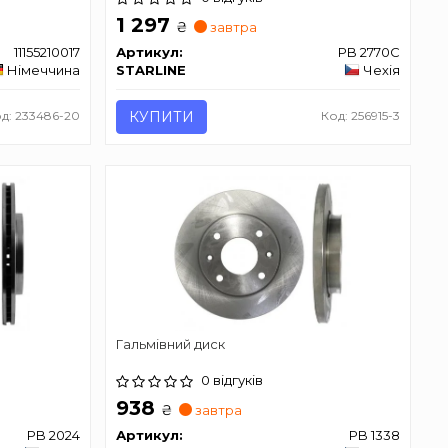
1 297
₴
завтра
11155210017
Артикул:
PB 2770C
Німеччина
STARLINE
Чехія
д: 233486-20
КУПИТИ
Код: 256915-3
Гальмівний диск
0 відгуків
938
₴
завтра
PB 2024
Артикул:
PB 1338