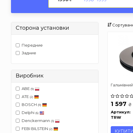
Сортуванн
Сторона установки
Передние
Задние
Виробник
Гальмівний
ABE
(9)
ATE
(2)
1 597
₴
BOSCH
(11)
Артикул:
Delphi
(6)
TRW
Denckermann
(3)
FEBI BILSTEIN
(2)
КУПИТ