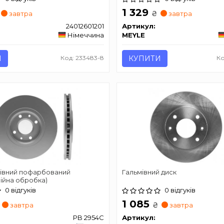
1 329
₴
завтра
завтра
24012601201
Артикул:
Німеччина
MEYLE
И
Код: 233483-8
КУПИТИ
Ко
мівний пофарбований
Гальмівний диск
ійна обробка)
0 відгуків
0 відгуків
1 085
₴
завтра
завтра
PB 2954C
Артикул: