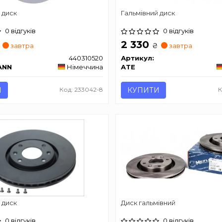
 диск
Гальмівний диск
0 відгуків
0 відгуків
2 330
₴
завтра
завтра
440310520
Артикул:
ANN
Німеччина
ATE
И
Код: 233042-8
КУПИТИ
К
 диск
Диск гальмівний
0 відгуків
0 відгуків