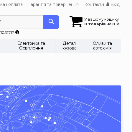
ка і оплата
Гарантія та повернення
Контакти
Вхід
У вашому кошику
?
0 товарів
на
0 ₴
7105271P
Електрика та
Деталі
Оливи та
Освітлення
кузова
автохімія