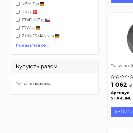
MEYLE
(3)
NK
(3)
STARLINE
(9)
TRW
(5)
ZIMMERMANN
(2)
Показати все ↓
Гальмівний
Купують разом
1 062
Гальмівні колодки
₴
Артикул:
STARLINE
КУПИТ