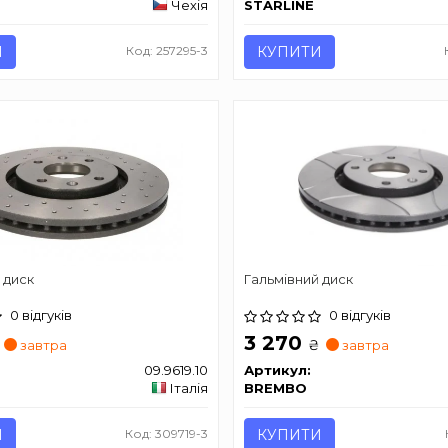
Чехія
STARLINE
И
Код: 257295-3
КУПИТИ
 диск
Гальмівний диск
0 відгуків
0 відгуків
3 270
₴
завтра
завтра
09.9619.10
Артикул:
Італія
BREMBO
И
Код: 309719-3
КУПИТИ