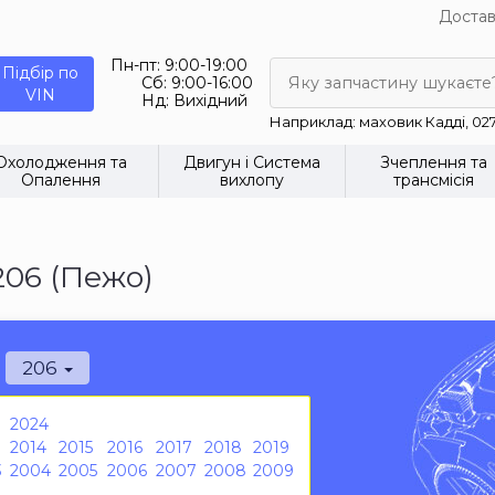
Достав
Пн-пт:
9:00-19:00
Підбір по
Сб:
9:00-16:00
Яку запчастину шукаєте
VIN
Нд:
Вихідний
Наприклад: маховик Кадді, 02
Охолодження та
Двигун і Система
Зчеплення та
Опалення
вихлопу
трансмісія
206 (Пежо)
206
2024
2014
2015
2016
2017
2018
2019
3
2004
2005
2006
2007
2008
2009