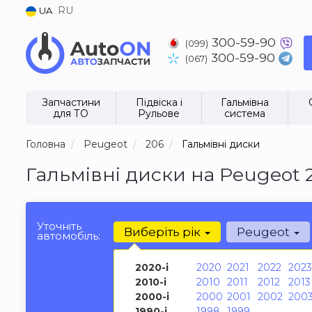
RU
UA
300-59-90
(099)
300-59-90
(067)
Запчастини
Підвіска і
Гальмівна
для ТО
Рульове
система
Головна
Peugeot
206
Гальмівні диски
Гальмівні диски на Peugeot 
Уточніть
Виберіть рік
Peugeot
автомобіль:
2020-і
2020
2021
2022
2023
2010-і
2010
2011
2012
2013
2000-і
2000
2001
2002
200
1990-і
1998
1999