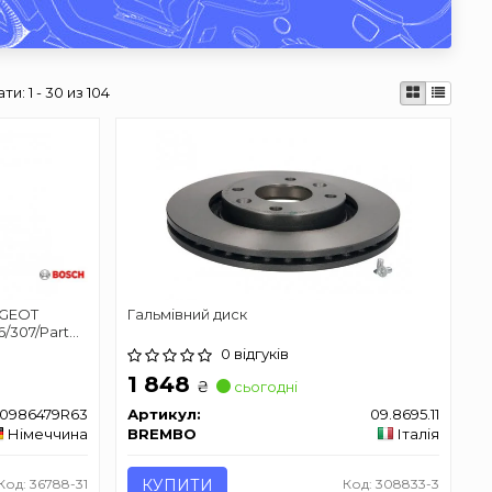
ати:
1 - 30 из 104
UGEOT
Гальмівний диск
6/307/Partner
0 відгуків
1 848
₴
сьогодні
0986479R63
Артикул:
09.8695.11
Німеччина
BREMBO
Італія
Код: 36788-31
КУПИТИ
Код: 308833-3