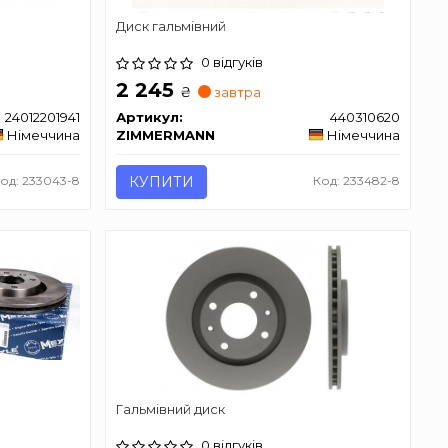
Диск гальмівний
0 відгуків
2 245
₴
завтра
24012201941
Артикул:
440310620
Німеччина
ZIMMERMANN
Німеччина
од: 233043-8
КУПИТИ
Код: 233482-8
Гальмівний диск
0 відгуків