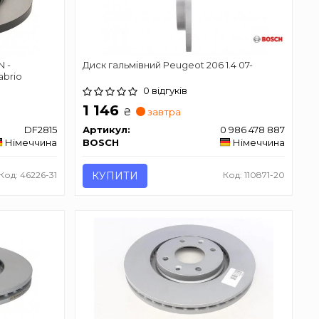
N -
Диск гальмівний Peugeot 206 1.4 07-
abrio
0 відгуків
1 146
₴
завтра
DF2815
Артикул:
0 986 478 887
Німеччина
BOSCH
Німеччина
Код: 46226-31
КУПИТИ
Код: 110871-20