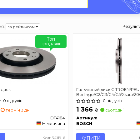
я:
Результ
за рейтингом
Топ
продажів
 диск
Гальмівний диск CITROEN/PE
Berlingo/C2/C3/C4/C5/Xsara/20
PR2
0 відгуків
0 відгуків
1 366
₴
термін 3 дн.
сьогодні
DF4184
Артикул:
Німеччина
BOSCH
И
Код: 34119-6
КУПИТИ