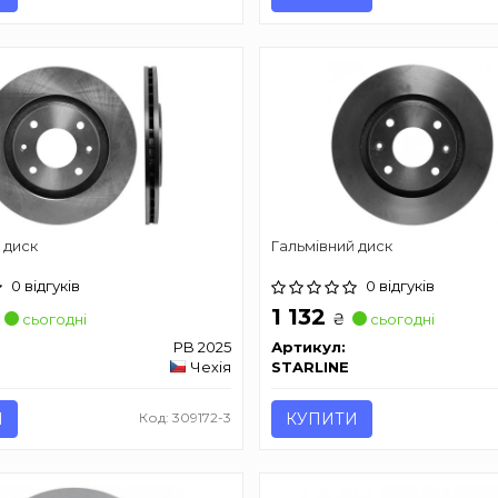
 диск
Гальмівний диск
0 відгуків
0 відгуків
1 132
₴
сьогодні
сьогодні
PB 2025
Артикул:
Чехія
STARLINE
И
Код: 309172-3
КУПИТИ