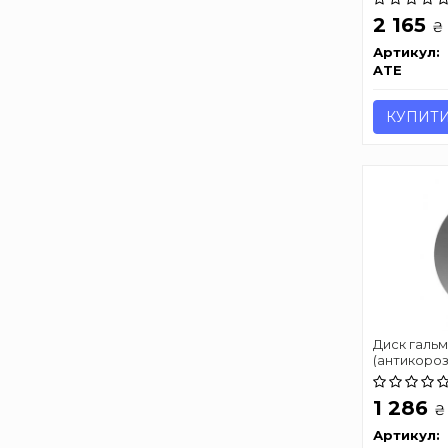
2 165
₴
Артикул:
ATE
КУПИТ
Диск галь
(антикороз
1 286
₴
Артикул: