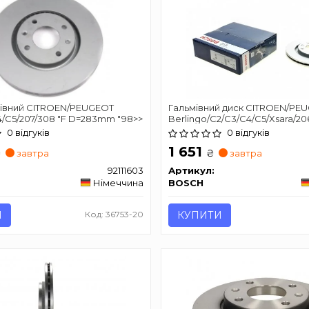
мівний CITROEN/PEUGEOT
Гальмівний диск CITROEN/PE
4/C5/207/308 "F D=283mm "98>>
Berlingo/C2/C3/C4/C5/Xsara/20
0 відгуків
0 відгуків
1 651
₴
₴
завтра
завтра
92111603
Артикул:
Німеччина
BOSCH
И
Код: 36753-20
КУПИТИ