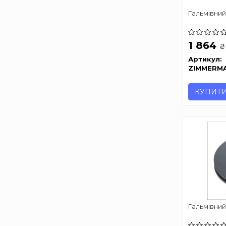
Гальмівний
1 864
₴
Артикул:
ZIMMERM
КУПИТ
Гальмівний