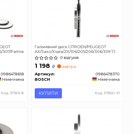
UGEOT
Гальмівний диск CITROEN/PEUGEOT
6/307/Partner
AX/Saxo/Xsara/ZX/106/205/206/306/309 \'\'F-
закрито
0 відгуків
1 198
₴
завтра
0986478618
Артикул:
0986478370
Німеччина
BOSCH
Німеччина
Код: 37593-8
КУПИТИ
Код: 37850-31