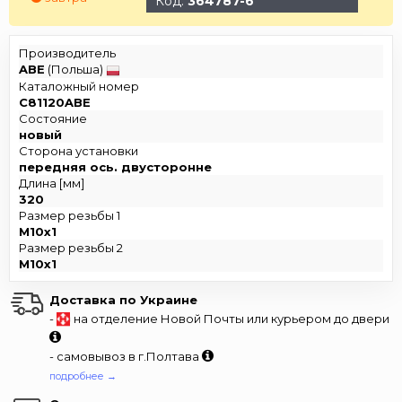
Код:
364787-6
Производитель
ABE
(Польша)
Каталожный номер
C81120ABE
Состояние
новый
Сторона установки
передняя ось. двусторонне
Длина [мм]
320
Размер резьбы 1
M10x1
Размер резьбы 2
M10x1
Доставка по Украине
-
на отделение Новой Почты или курьером до двери
- самовывоз в г.Полтава
подробнее →