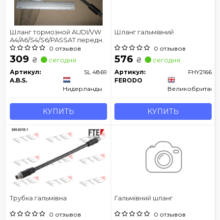
Шланг тормозной AUDI/VW
Шланг гальмівний
A4/A6/S4/S6/PASSAT передн.
0 отзывов
0 отзывов
309
576
₴
₴
сегодня
сегодня
Артикул:
SL 4869
Артикул:
FHY2166
A.B.S.
FERODO
Нидерланды
Великобритани
КУПИТЬ
КУПИТЬ
Трубка гальмівна
Гальмівний шланг
0 отзывов
0 отзывов