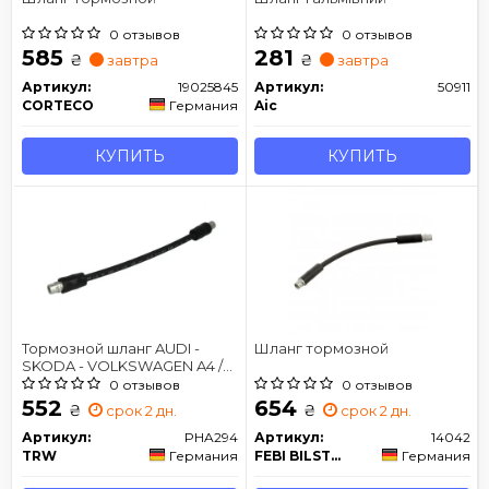
0 отзывов
0 отзывов
585
281
₴
₴
завтра
завтра
Артикул:
19025845
Артикул:
50911
CORTECO
Германия
Aic
КУПИТЬ
КУПИТЬ
Тормозной шланг AUDI -
Шланг тормозной
SKODA - VOLKSWAGEN A4 /
A4 Quattro / A6 / A6 Quattro /
0 отзывов
0 отзывов
S4 Quattro / S6 Quattro /
552
654
₴
₴
срок 2 дн.
срок 2 дн.
Superb /
Артикул:
PHA294
Артикул:
14042
TRW
Германия
FEBI BILSTEIN
Германия