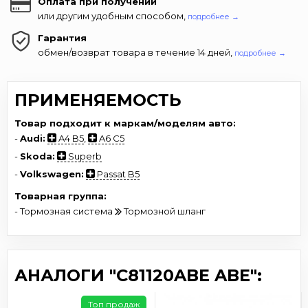
Оплата при получении
или другим удобным способом,
подробнее →
Гарантия
обмен/возврат товара в течение 14 дней,
подробнее →
ПРИМЕНЯЕМОСТЬ
Товар подходит к маркам/моделям авто:
-
Audi:
A4 B5
,
A6 C5
-
Skoda:
Superb
-
Volkswagen:
Passat B5
Товарная группа:
- Тормозная система
Тормозной шланг
АНАЛОГИ "C81120ABE ABE":
Топ продаж