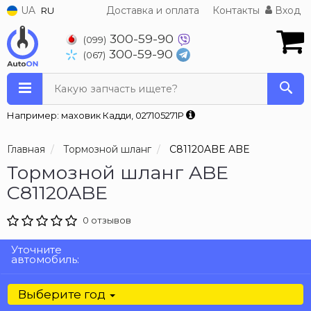
UA
Доставка и оплата
Контакты
Вход
RU
300-59-90
(099)
300-59-90
(067)
Какую запчасть ищете?
Например: маховик Кадди, 027105271P
Главная
Тормозной шланг
C81120ABE ABE
Тормозной шланг ABE
C81120ABE
0 отзывов
Уточните
автомобиль:
Выберите год