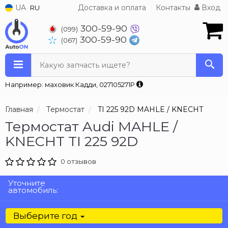
UA
Доставка и оплата
Контакты
Вход
RU
300-59-90
(099)
300-59-90
(067)
Какую запчасть ищете?
Например: маховик Кадди, 027105271P
Главная
Термостат
TI 225 92D MAHLE / KNECHT
Термостат Audi MAHLE /
KNECHT TI 225 92D
0 отзывов
Уточните
автомобиль:
Выберите год