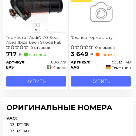
Термостат AudiA1, A3 Seat
Фланец термостату
Altea, Ibiza, Leon Skoda Fabia,
Octavia VW Golf VI, Passat,
0 отзывов
0 отзывов
Polo, Touran 1.6TDI 09-
717
3 649
₴
₴
сегодня
завтра
Артикул:
1.880.779
Артикул:
03L121114B
EPS
Италия
VAG
Германия
КУПИТЬ
КУПИТЬ
ОРИГИНАЛЬНЫЕ НОМЕРА
VAG:
03L121113B
03L121114B