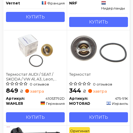
Vernet
Франция
NRF
Нидерланды
КУПИТЬ
КУПИТЬ
Термостат AUDI / SEAT /
Термостат
SKODA / VW A1, A3, Leon,
Fabia, Passat 1,6 TDI 09-
0 отзывов
0 отзывов
849
344
₴
₴
завтра
завтра
Артикул:
41053792D
Артикул:
475-91K
WAHLER
Германия
MOTORAD
Израиль
КУПИТЬ
КУПИТЬ
Оригинал