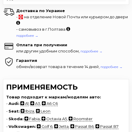
Доставка по Украине
-
на отделение Новой Почты или курьером до двери
- самовывоз в г.Полтава
подробнее →
Оплата при получении
или другим удобным способом,
подробнее →
Гарантия
обмен/возврат товара в течение 14 дней,
подробнее →
ПРИМЕНЯЕМОСТЬ
Товар подходит к маркам/моделям авто:
-
Audi:
A1
,
A3
,
A6 C6
-
Seat:
Ibiza
,
Leon
-
Skoda:
Fabia
,
Octavia A5
,
Roomster
-
Volkswagen:
Golf 6
,
Jetta
,
Passat B6
,
Passat B7