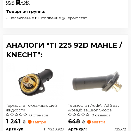
USA
,
Polo
Товарная группа:
- Охлаждение и Отопление
Термостат
АНАЛОГИ "TI 225 92D MAHLE /
KNECHT":
Термостат охлаждающей
Термостат AudiA1, A3 Seat
жидкости
Altea,Ibiza,Leon Skoda
Fabia,Octavia VW Golf VI,
0 отзывов
0 отзывов
Passat,Polo,Touran 1.6TDI 09-
1 241
648
₴
₴
завтра
завтра
Артикул:
TH7230.92J
Артикул:
725372