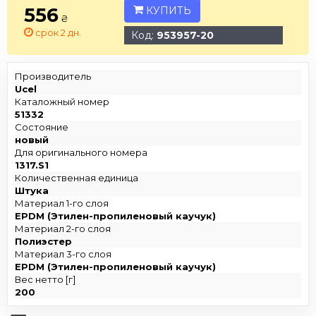
556
КУПИТЬ
₴
срок 2 дн.
Код:
953957-20
Производитель
Ucel
Каталожный номер
51332
Состояние
новый
Для оригинального номера
1317.S1
Количественная единица
Штука
Материал 1-го слоя
EPDM (Этилен-пропиленовый каучук)
Материал 2-го слоя
Полиэстер
Материал 3-го слоя
EPDM (Этилен-пропиленовый каучук)
Вес нетто [г]
200