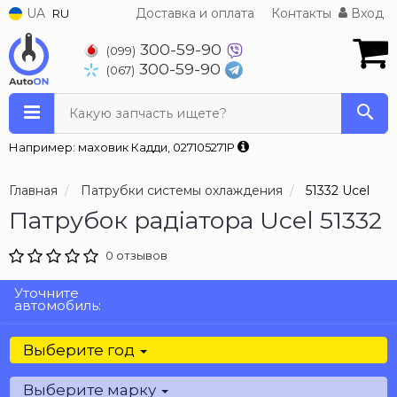
UA
Доставка и оплата
Контакты
Вход
RU
300-59-90
(099)
300-59-90
(067)
Какую запчасть ищете?
Например: маховик Кадди, 027105271P
Главная
Патрубки системы охлаждения
51332 Ucel
Патрубок радіатора Ucel 51332
0 отзывов
Уточните
автомобиль:
Выберите год
Выберите марку