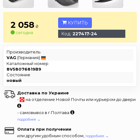
2 058
КУПИТЬ
₴
сегодня
Код:
227417-24
Производитель
VAG
(Германия)
Каталожный номер
8V58076819B9
Состояние
новый
Доставка по Украине
-
на отделение Новой Почты или курьером до двери
- самовывоз в г.Полтава
подробнее →
Оплата при получении
или другим удобным способом,
подробнее →