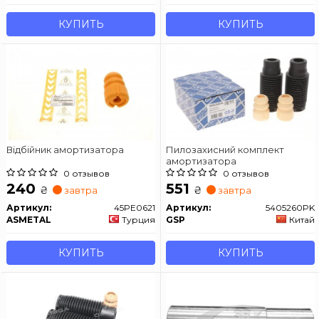
КУПИТЬ
КУПИТЬ
Відбійник амортизатора
Пилозахисний комплект
амортизатора
0 отзывов
0 отзывов
240
551
₴
₴
завтра
завтра
Артикул:
45PE0621
Артикул:
5405260PK
ASMETAL
Турция
GSP
Китай
КУПИТЬ
КУПИТЬ