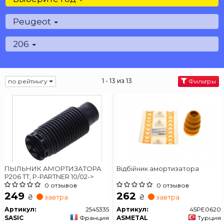
Peugeot
206
1 - 13 из 13
по рейтингу
Фильтры
ПЫЛЬНИК АМОРТИЗАТОРА
Відбійник амортизатора
P206 TT, P-PARTNER 10/02->
0 отзывов
0 отзывов
249
262
₴
₴
завтра
завтра
Артикул:
2545335
Артикул:
45PE0620
SASIC
Франция
ASMETAL
Турция