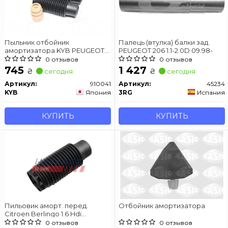
Пыльник отбойник
Палець (втулка) балки зад.
амортизатора KYB PEUGEOT
PEUGEOT 206 1.1-2.0D 09.98-
206 передняя сторона 99
0 отзывов
0 отзывов
745
1 427
₴
₴
сегодня
сегодня
Артикул:
910041
Артикул:
45234
KYB
Япония
3RG
Испания
КУПИТЬ
КУПИТЬ
Пильовик аморт. перед.
Отбойник амортизатора
Citroen Berlingo 1.6 Hdi
05-/Peugeot 206 2.0 Hdi 99-
0 отзывов
0 отзывов