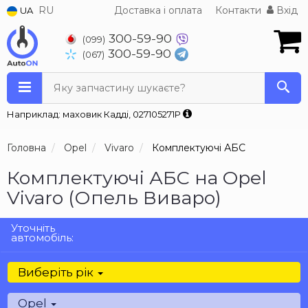
RU
Доставка і оплата
Контакти
Вхід
UA
300-59-90
(099)
300-59-90
(067)
Яку запчастину шукаєте?
Наприклад: маховик Кадді, 027105271P
Головна
Opel
Vivaro
Комплектуючі АБС
Комплектуючі АБС на Opel
Vivaro (Опель Виваро)
Уточніть
автомобіль:
Виберіть рік
Opel