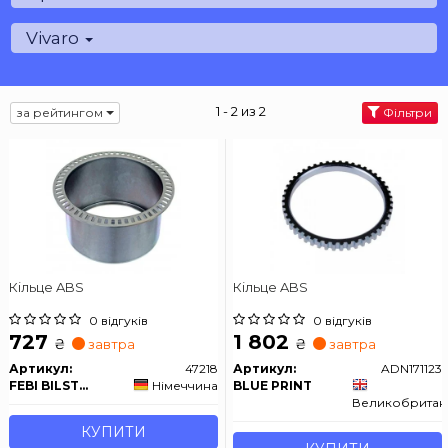
Vivaro
1 - 2 из 2
за рейтингом
Фільтри
Кільце ABS
Кільце ABS
0 відгуків
0 відгуків
727
1 802
₴
₴
завтра
завтра
Артикул:
47218
Артикул:
ADN171123
FEBI BILSTEIN
Німеччина
BLUE PRINT
Великобритан
КУПИТИ