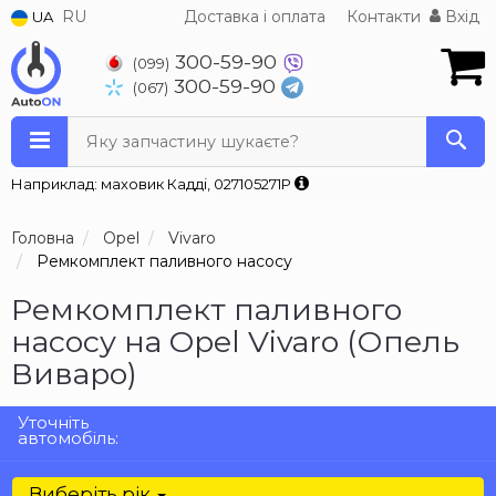
RU
Доставка і оплата
Контакти
Вхід
UA
300-59-90
(099)
300-59-90
(067)
Яку запчастину шукаєте?
Наприклад: маховик Кадді, 027105271P
Головна
Opel
Vivaro
Ремкомплект паливного насосу
Ремкомплект паливного
насосу на Opel Vivaro (Опель
Виваро)
Уточніть
автомобіль:
Виберіть рік