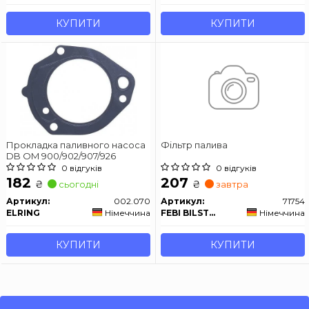
КУПИТИ
КУПИТИ
Прокладка паливного насоса
Фільтр палива
DB OM 900/902/907/926
0 відгуків
0 відгуків
182
207
₴
₴
сьогодні
завтра
Артикул:
002.070
Артикул:
71754
ELRING
Німеччина
FEBI BILSTEIN
Німеччина
КУПИТИ
КУПИТИ