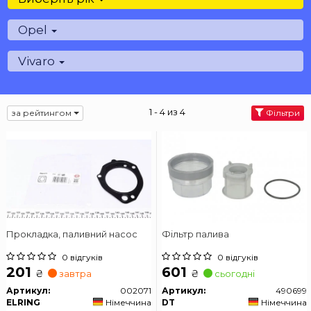
Opel
Vivaro
1 - 4 из 4
за рейтингом
Фільтри
Прокладка, паливний насос
Фільтр палива
0 відгуків
0 відгуків
201
601
₴
₴
завтра
сьогодні
Артикул:
002071
Артикул:
490699
ELRING
Німеччина
DT
Німеччина