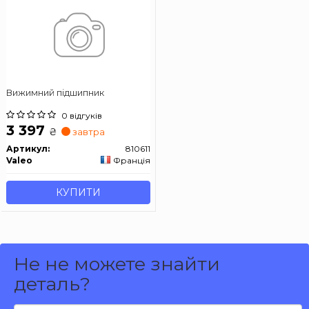
Вижимний підшипник
0 відгуків
3 397
₴
завтра
Артикул:
810611
Valeo
Франція
КУПИТИ
Не не можете знайти
деталь?