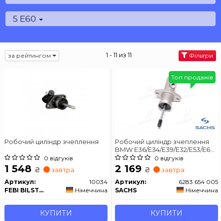
5 E60
1 - 11 из 11
за рейтингом
Фільтри
Топ продажів
Робочий циліндр зчеплення
Робочий циліндр зчеплення
BMW E36/E34/E39/E32/E53/E63
"94-10
0 відгуків
0 відгуків
1 548
2 169
₴
₴
завтра
завтра
Артикул:
10034
Артикул:
6283 654 005
FEBI BILSTEIN
Німеччина
SACHS
Німеччина
КУПИТИ
КУПИТИ