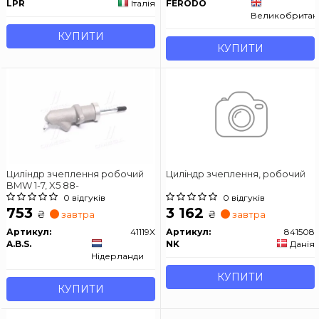
LPR
Італія
FERODO
Великобритан
КУПИТИ
КУПИТИ
Циліндр зчеплення робочий
Циліндр зчеплення, робочий
BMW 1-7, X5 88-
0 відгуків
0 відгуків
753
3 162
₴
₴
завтра
завтра
Артикул:
41119X
Артикул:
841508
A.B.S.
NK
Данія
Нідерланди
КУПИТИ
КУПИТИ