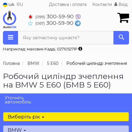
RU
Доставка і оплата
Контакти
Вхід
UA
300-59-90
(099)
300-59-90
(067)
Яку запчастину шукаєте?
Наприклад: маховик Кадді, 027105271P
Головна
BMW
5 E60
Робочий циліндр зчеплення
Робочий циліндр зчеплення
на BMW 5 E60 (БМВ 5 Е60)
Уточніть
автомобіль:
Виберіть рік
BMW