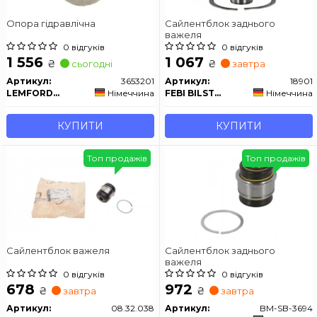
Опора гідравлічна
Сайлентблок заднього
важеля
0 відгуків
0 відгуків
1 556
1 067
₴
₴
сьогодні
завтра
Артикул:
3653201
Артикул:
18901
LEMFORDER
Німеччина
FEBI BILSTEIN
Німеччина
КУПИТИ
КУПИТИ
Топ продажів
Топ продажів
Сайлентблок важеля
Сайлентблок заднього
важеля
0 відгуків
0 відгуків
678
972
₴
₴
завтра
завтра
Артикул:
08.32.038
Артикул:
BM-SB-3694