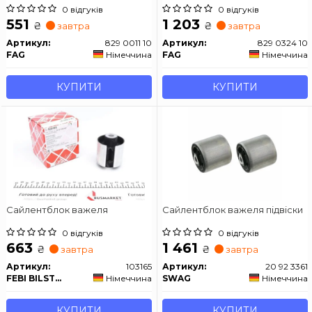
0 відгуків
0 відгуків
551
1 203
₴
₴
завтра
завтра
Артикул:
829 0011 10
Артикул:
829 0324 10
FAG
Німеччина
FAG
Німеччина
КУПИТИ
КУПИТИ
Сайлентблок важеля
Сайлентблок важеля підвіски
0 відгуків
0 відгуків
663
1 461
₴
₴
завтра
завтра
Артикул:
103165
Артикул:
20 92 3361
FEBI BILSTEIN
Німеччина
SWAG
Німеччина
КУПИТИ
КУПИТИ