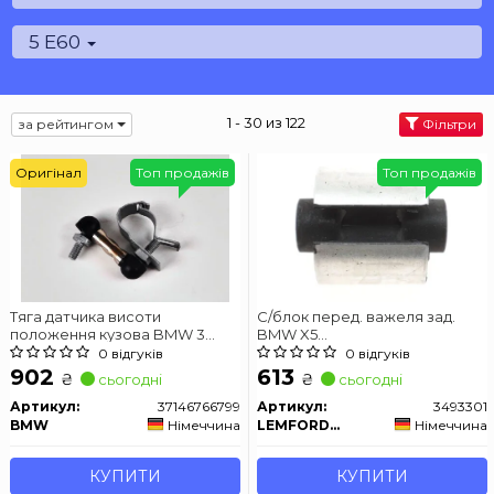
5 E60
1 - 30 из 122
за рейтингом
Фільтри
Оригінал
Топ продажів
Топ продажів
Тяга датчика висоти
С/блок перед. важеля зад.
положення кузова BMW 3
BMW X5
(E90-E93)/5 (F07/F10/F11)/X1
(E53)/5(E60/E64)/7(E65/E66)
0 відгуків
0 відгуків
(E84)/X5 (E53, E70, F15) 94-
902
613
₴
₴
сьогодні
сьогодні
N57/N55
Артикул:
37146766799
Артикул:
3493301
BMW
Німеччина
LEMFORDER
Німеччина
КУПИТИ
КУПИТИ