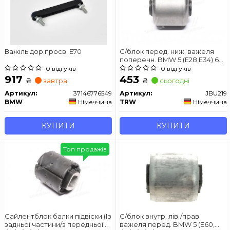
Важіль дор.просв. E70
С/блок перед. ниж. важеля
поперечн. BMW 5 (E28,E34) 6
(E24), 7 (E32), X3 (E83), X5 (E53)
0 відгуків
0 відгуків
81-
917
453
₴
₴
завтра
сьогодні
Артикул:
37146776549
Артикул:
JBU219
BMW
Німеччина
TRW
Німеччина
КУПИТИ
КУПИТИ
Топ продажів
Сайлентблок балки підвіски (Із
С/блок внутр. лів./прав.
задньої частини/з передньої
важеля перед. BMW 5 (E60,