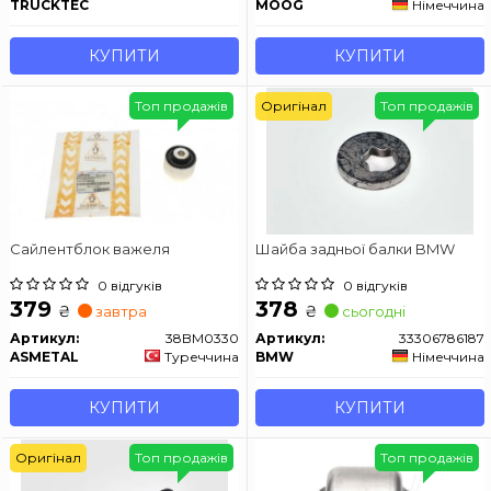
TRUCKTEC
MOOG
Німеччина
КУПИТИ
КУПИТИ
Топ продажів
Оригінал
Топ продажів
Сайлентблок важеля
Шайба задньої балки BMW
0 відгуків
0 відгуків
379
378
₴
₴
завтра
сьогодні
Артикул:
38BM0330
Артикул:
33306786187
ASMETAL
Туреччина
BMW
Німеччина
КУПИТИ
КУПИТИ
Оригінал
Топ продажів
Топ продажів