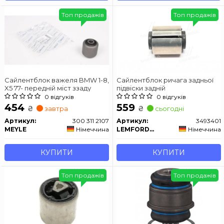
Топ продажів
Топ продажів
Сайлентблок важеля BMW 1-8,
Сайлентблок ричага задньої
X5 77- передній міст ззаду
підвіски задній
0 відгуків
0 відгуків
454
559
₴
₴
завтра
сьогодні
Артикул:
300 311 2107
Артикул:
3493401
MEYLE
Німеччина
LEMFORDER
Німеччина
КУПИТИ
КУПИТИ
Топ продажів
Топ продажів