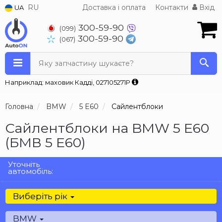
RU
Доставка і оплата
Контакти
Вхід
UA
300-59-90
(099)
300-59-90
(067)
Яку запчастину шукаєте?
Наприклад: маховик Кадді, 027105271P
Головна
BMW
5 E60
Сайлентблоки
Сайлентблоки на BMW 5 E60
(БМВ 5 Е60)
Уточніть
автомобіль:
Виберіть рік
BMW