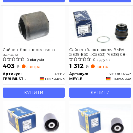
Сайлентблок переднього
Сайлентблок важеля BMW
важеля
5(E39-E60), X5(E53), 7(E38) 08-
задній міст
0 відгуків
0 відгуків
403
1 312
₴
₴
завтра
завтра
Артикул:
02682
Артикул:
316 010 4347
FEBI BILSTEIN
Німеччина
MEYLE
Німеччина
КУПИТИ
КУПИТИ