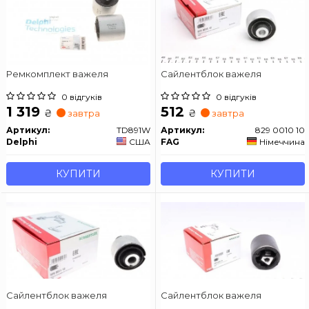
Ремкомплект важеля
Сайлентблок важеля
0 відгуків
0 відгуків
1 319
512
₴
₴
завтра
завтра
Артикул:
TD891W
Артикул:
829 0010 10
Delphi
США
FAG
Німеччина
КУПИТИ
КУПИТИ
Сайлентблок важеля
Сайлентблок важеля