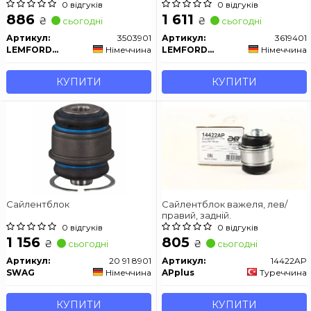
сторони) Лів/Прав BMW 5
E61) лише 4x4 05-10
0 відгуків
0 відгуків
(E60), 5 (E61), 6 (E63), 6 (E64) 2.0-
886
1 611
₴
₴
сьогодні
сьогодні
5.0 12.01-12.10
Артикул:
3503901
Артикул:
3619401
LEMFORDER
Німеччина
LEMFORDER
Німеччина
КУПИТИ
КУПИТИ
Сайлентблок
Сайлентблок важеля, лев/
правий, задній.
0 відгуків
0 відгуків
1 156
805
₴
₴
сьогодні
сьогодні
Артикул:
20 91 8901
Артикул:
14422AP
SWAG
Німеччина
APplus
Туреччина
КУПИТИ
КУПИТИ