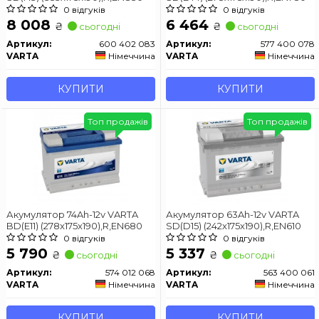
0 відгуків
0 відгуків
8 008
6 464
₴
₴
сьогодні
сьогодні
Артикул:
600 402 083
Артикул:
577 400 078
VARTA
Німеччина
VARTA
Німеччина
КУПИТИ
КУПИТИ
Топ продажів
Топ продажів
Акумулятор 74Ah-12v VARTA
Акумулятор 63Ah-12v VARTA
BD(E11) (278x175x190),R,EN680
SD(D15) (242x175x190),R,EN610
0 відгуків
0 відгуків
5 790
5 337
₴
₴
сьогодні
сьогодні
Артикул:
574 012 068
Артикул:
563 400 061
VARTA
Німеччина
VARTA
Німеччина
КУПИТИ
КУПИТИ