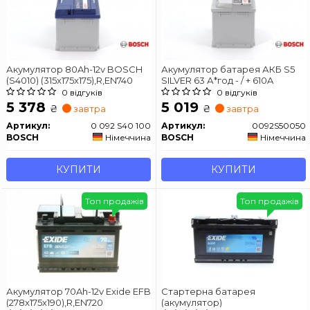
Акумулятор 80Ah-12v BOSCH
Акумулятор батарея АКБ S5
(S4010) (315x175x175),R,EN740
SILVER 63 А*год - / + 610A
0 відгуків
0 відгуків
5 378
5 019
₴
₴
завтра
завтра
Артикул:
0 092 S40 100
Артикул:
0092S50050
BOSCH
Німеччина
BOSCH
Німеччина
КУПИТИ
КУПИТИ
Топ продажів
Топ продажів
Акумулятор 70Ah-12v Exide EFB
Стартерна батарея
(278х175х190),R,EN720
(акумулятор)