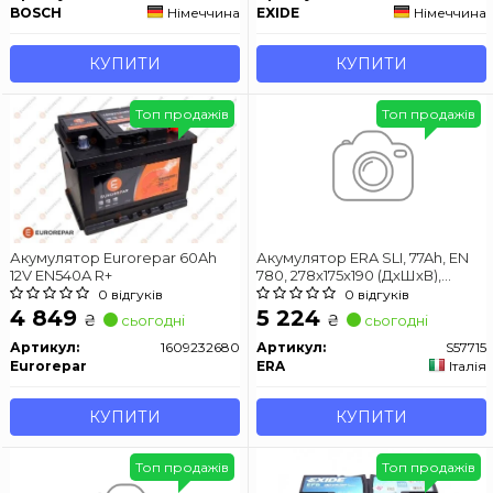
BOSCH
Німеччина
EXIDE
Німеччина
КУПИТИ
КУПИТИ
Топ продажів
Топ продажів
Акумулятор Eurorepar 60Ah
Акумулятор ERA SLI, 77Ah, EN
12V EN540A R+
780, 278x175x190 (ДхШхВ),
правий "+"
0 відгуків
0 відгуків
4 849
5 224
₴
₴
сьогодні
сьогодні
Артикул:
1609232680
Артикул:
S57715
Eurorepar
ERA
Італія
КУПИТИ
КУПИТИ
Топ продажів
Топ продажів