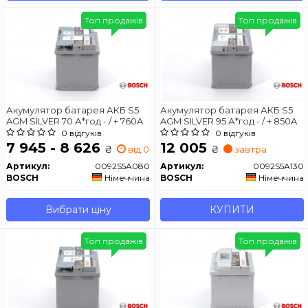
Топ продажів
Топ продажів
Акумулятор батарея АКБ S5
Акумулятор батарея АКБ S5
AGM SILVER 70 А*год - / + 760A
AGM SILVER 95 А*год - / + 850A
0 відгуків
0 відгуків
7 945 - 8 626
12 005
₴
₴
від 0 дн.
завтра
Артикул:
0092S5A080
Артикул:
0092S5A130
BOSCH
Німеччина
BOSCH
Німеччина
Вибрати ціну
КУПИТИ
Топ продажів
Топ продажів