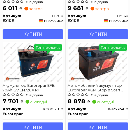
0 відгуків
0 відгуків
6 011
9 681
₴
₴
завтра
завтра
Артикул:
EL700
Артикул:
EK960
EXIDE
Німеччина
EXIDE
Німеччина
КУПИТИ
КУПИТИ
Топ продажів
Топ продажів
Акумулятор Eurorepar EFB
Автомобільний акумулятор
70Ah 12V EN720A R+
Eurorepar AGM Stop & Start
1620012780 70Ah 760A R+
0 відгуків
0 відгуків
7 701
8 878
₴
₴
сьогодні
сьогодні
Артикул:
1620012580
Артикул:
1692582480
Eurorepar
Eurorepar
КУПИТИ
КУПИТИ