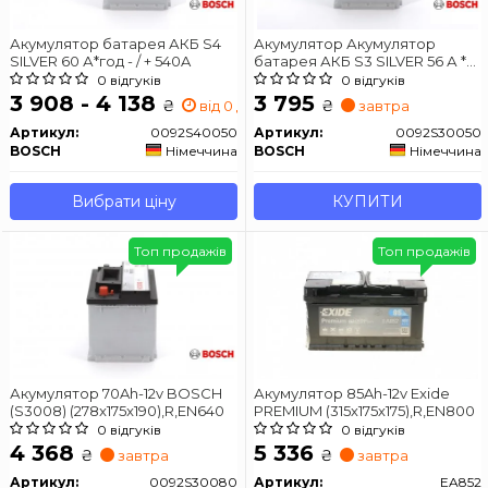
Акумулятор батарея АКБ S4
Акумулятор Акумулятор
SILVER 60 А*год - / + 540A
батарея АКБ S3 SILVER 56 А *
год - / + 480A
0 відгуків
0 відгуків
3 908 - 4 138
3 795
₴
₴
від 0 дн.
завтра
Артикул:
0092S40050
Артикул:
0092S30050
BOSCH
Німеччина
BOSCH
Німеччина
Вибрати ціну
КУПИТИ
Топ продажів
Топ продажів
Акумулятор 70Ah-12v BOSCH
Акумулятор 85Ah-12v Exide
(S3008) (278x175x190),R,EN640
PREMIUM (315х175х175),R,EN800
0 відгуків
0 відгуків
4 368
5 336
₴
₴
завтра
завтра
Артикул:
0092S30080
Артикул:
EA852