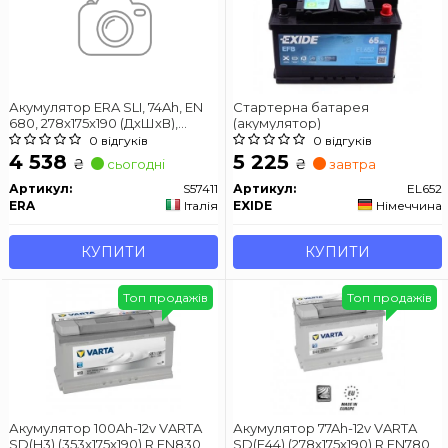
Акумулятор ERA SLI, 74Ah, EN
Стартерна батарея
680, 278x175x190 (ДхШхВ),
(акумулятор)
правий "+"
0 відгуків
0 відгуків
4 538
5 225
₴
₴
сьогодні
завтра
Артикул:
S57411
Артикул:
EL652
ERA
Італія
EXIDE
Німеччина
КУПИТИ
КУПИТИ
Топ продажів
Топ продажів
Акумулятор 100Ah-12v VARTA
Акумулятор 77Ah-12v VARTA
SD(H3) (353x175x190),R,EN830
SD(E44) (278х175х190),R,EN780