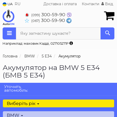
RU
Доставка і оплата
Контакти
Вхід
UA
300-59-90
(099)
300-59-90
(067)
Яку запчастину шукаєте?
Наприклад: маховик Кадді, 027105271P
Головна
BMW
5 E34
Акумулятор
Акумулятор на BMW 5 E34
(БМВ 5 Е34)
Уточніть
автомобіль:
Виберіть рік
BMW