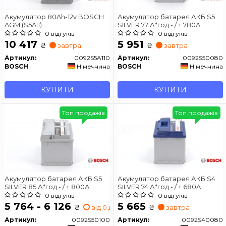
Акумулятор 80Ah-12v BOSCH
Акумулятор батарея АКБ S5
AGM (S5A11)
SILVER 77 А*год - / + 780A
(315x175x190),R,EN800
0 відгуків
0 відгуків
10 417
5 951
₴
₴
завтра
завтра
Артикул:
0092S5A110
Артикул:
0092S50080
BOSCH
Німеччина
BOSCH
Німеччина
КУПИТИ
КУПИТИ
Топ продажів
Топ продажів
Акумулятор батарея АКБ S5
Акумулятор батарея АКБ S4
SILVER 85 А*год - / + 800A
SILVER 74 А*год - / + 680A
0 відгуків
0 відгуків
5 764 - 6 126
5 665
₴
₴
від 0 дн.
завтра
Артикул:
0092S50100
Артикул:
0092S40080