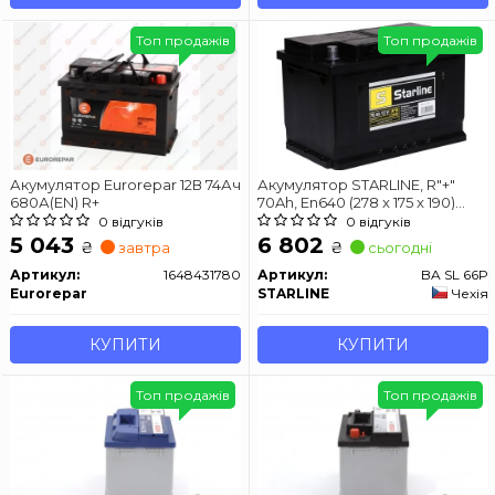
Топ продажів
Топ продажів
Акумулятор Eurorepar 12В 74Ач
Акумулятор STARLINE, R"+"
680А(EN) R+
70Ah, En640 (278 x 175 x 190)
правий "+",B13 виробництво
0 відгуків
0 відгуків
Чехія
5 043
6 802
₴
₴
завтра
сьогодні
Артикул:
1648431780
Артикул:
BA SL 66P
Eurorepar
STARLINE
Чехія
КУПИТИ
КУПИТИ
Топ продажів
Топ продажів