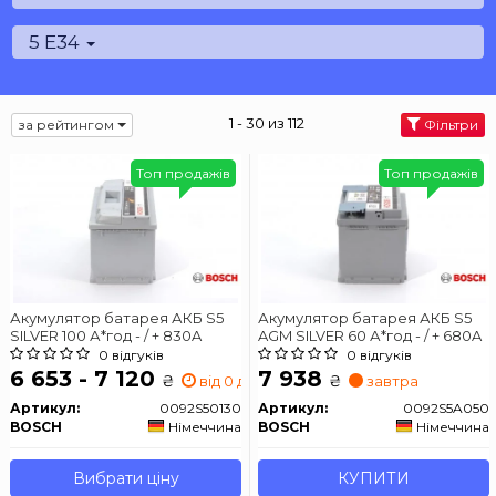
5 E34
1 - 30 из 112
за рейтингом
Фільтри
Топ продажів
Топ продажів
Акумулятор батарея АКБ S5
Акумулятор батарея АКБ S5
SILVER 100 А*год - / + 830A
AGM SILVER 60 А*год - / + 680A
0 відгуків
0 відгуків
6 653 - 7 120
7 938
₴
₴
від 0 дн.
завтра
Артикул:
0092S50130
Артикул:
0092S5A050
BOSCH
Німеччина
BOSCH
Німеччина
Вибрати ціну
КУПИТИ