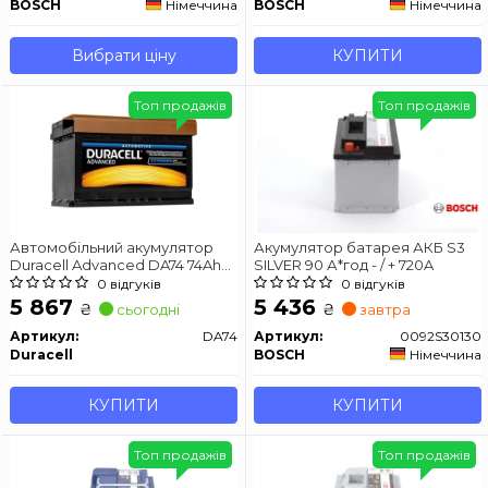
BOSCH
Німеччина
BOSCH
Німеччина
Вибрати ціну
КУПИТИ
Топ продажів
Топ продажів
Автомобільний акумулятор
Акумулятор батарея АКБ S3
Duracell Advanced DA74 74Ah
SILVER 90 А*год - / + 720A
680A R+
0 відгуків
0 відгуків
5 867
5 436
₴
₴
сьогодні
завтра
Артикул:
DA74
Артикул:
0092S30130
Duracell
BOSCH
Німеччина
КУПИТИ
КУПИТИ
Топ продажів
Топ продажів