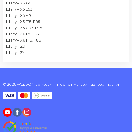
Шатун X3 G01
Шатун X5 E53
Шатун X5 E70
Шатун X5 F15, F85
Шатун X5 G05, F95
Шатун X6 E71, E72
Шатун X6 F16, F86
Шатун Z3
Шатун Z4
© 2026 «AutoON.com.ua» - інтернет магазин автозапчастин