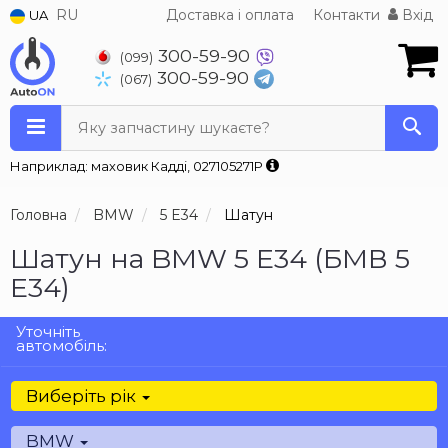
RU
Доставка і оплата
Контакти
Вхід
UA
300-59-90
(099)
300-59-90
(067)
Яку запчастину шукаєте?
Наприклад: маховик Кадді, 027105271P
Головна
BMW
5 E34
Шатун
Шатун на BMW 5 E34 (БМВ 5
Е34)
Уточніть
автомобіль:
Виберіть рік
BMW