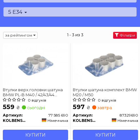
5 E34
1 - 3 из 3
за рейтингом
Фільтри
Втулки верх.головки шатуна
Втулки шатуна комплект BMW
BMW PL-B M40 / 42/43/44
M20 / M50
22X24X22 (Комплект 4шт)
0 відгуків
0 відгуків
559
597
₴
₴
сьогодні
завтра
Артикул:
77 585 690
Артикул:
87329690
KOLBENSCHMIDT
Німеччина
KOLBENSCHMIDT
Німеччина
КУПИТИ
КУПИТИ