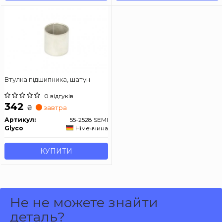
Втулка підшипника, шатун
0 відгуків
342
₴
завтра
Артикул:
55-2528 SEMI
Glyco
Німеччина
КУПИТИ
Не не можете знайти
деталь?