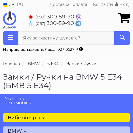
RU
Доставка і оплата
Контакти
Вхід
UA
300-59-90
(099)
300-59-90
(067)
Яку запчастину шукаєте?
Наприклад: маховик Кадді, 027105271P
Головна
BMW
5 E34
Замки / Ручки
Замки / Ручки на BMW 5 E34
(БМВ 5 Е34)
Уточніть
автомобіль:
Виберіть рік
BMW