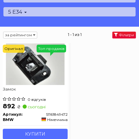
5 E34
1 - 1 из 1
за рейтингом
Фільтри
Оригінал
Топ продажів
Замок
0 відгуків
892
₴
сьогодні
Артикул:
51161849472
BMW
Німеччина
КУПИТИ