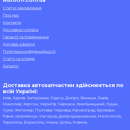
AutoOn.com.ua
Статус замовлення
Про нас
Контакти
Доставка і оплата
Гарантії та повернення
Договір оферти
Політика конфіденційності
Статті та огляди
Каталог
Доставка автозапчастин здійснюється по
всій Україні:
Київ, Харків, Запоріжжя, Одеса, Дніпро, Вінниця, Львів,
Миколаїв, Херсон, Чернігів, Черкаси, Хмельницький, Луцьк,
Суми, Житомир, Полтава, Чернівці, Кіровоград, Бровари,
Рівне, Кременчук, Ужгород, Дніпродзержинськ, Мелітополь,
Тернопіль, Бориспіль, Умань, Ірпінь, Ковель