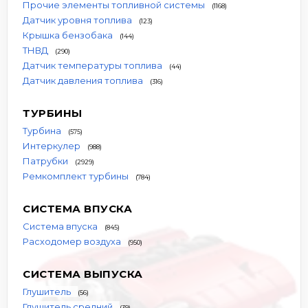
Прочие элементы топливной системы
(1168)
Датчик уровня топлива
(123)
Крышка бензобака
(144)
ТНВД
(290)
Датчик температуры топлива
(44)
Датчик давления топлива
(316)
ТУРБИНЫ
Турбина
(575)
Интеркулер
(988)
Патрубки
(2929)
Ремкомплект турбины
(784)
СИСТЕМА ВПУСКА
Система впуска
(845)
Расходомер воздуха
(950)
СИСТЕМА ВЫПУСКА
Глушитель
(56)
Глушитель средний
(39)