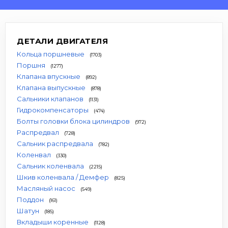
ДЕТАЛИ ДВИГАТЕЛЯ
Кольца поршневые
(1703)
Поршня
(1277)
Клапана впускные
(892)
Клапана выпускные
(878)
Сальники клапанов
(1131)
Гидрокомпенсаторы
(474)
Болты головки блока цилиндров
(972)
Распредвал
(728)
Сальник распредвала
(782)
Коленвал
(330)
Сальник коленвала
(2215)
Шкив коленвала / Демфер
(825)
Масляный насос
(549)
Поддон
(161)
Шатун
(185)
Вкладыши коренные
(1128)