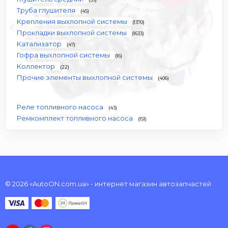
Труба глушителя
(45)
Крепления выхлопной системы
(1370)
Прокладки выхлопной системы
(1633)
Катализатор
(47)
Гофра выхлопной системы
(16)
Коллектор
(22)
Прочие элементы выхлопной системы
(406)
Реле топливного насоса
(43)
Ремкомплект топливного насоса
(151)
© 2026 «AutoON.com.ua» - интернет магазин автозапчастей