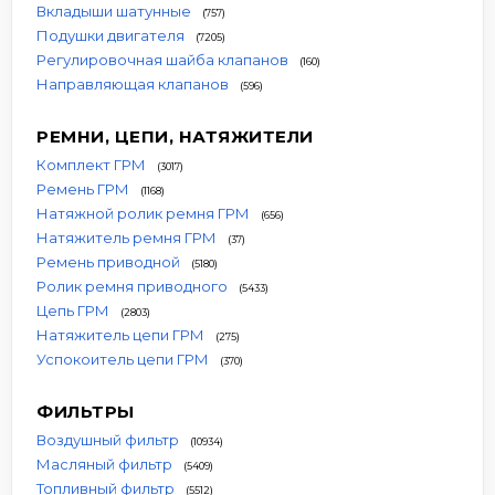
Вкладыши шатунные
(757)
Подушки двигателя
(7205)
Регулировочная шайба клапанов
(160)
Направляющая клапанов
(596)
РЕМНИ, ЦЕПИ, НАТЯЖИТЕЛИ
Комплект ГРМ
(3017)
Ремень ГРМ
(1168)
Натяжной ролик ремня ГРМ
(656)
Натяжитель ремня ГРМ
(37)
Ремень приводной
(5180)
Ролик ремня приводного
(5433)
Цепь ГРМ
(2803)
Натяжитель цепи ГРМ
(275)
Успокоитель цепи ГРМ
(370)
ФИЛЬТРЫ
Воздушный фильтр
(10934)
Масляный фильтр
(5409)
Топливный фильтр
(5512)