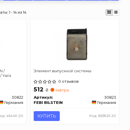
таты:
1 - 14 из 14
N /
Элемент выпускной системы
 Yaris
0 отзывов
512
₴
завтра
30822
Артикул:
30823
Германия
FEBI BILSTEIN
Германия
од: 46449-20
КУПИТЬ
Код: 653825-20