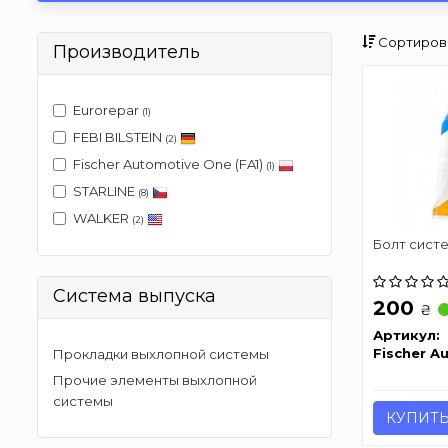
Сортиров
Производитель
Eurorepar
(1)
FEBI BILSTEIN
(2)
Fischer Automotive One (FA1)
(1)
STARLINE
(8)
WALKER
(2)
Болт систе
Система выпуска
200
₴
Артикул:
Fischer A
Прокладки выхлопной системы
Прочие элементы выхлопной
системы
КУПИТ