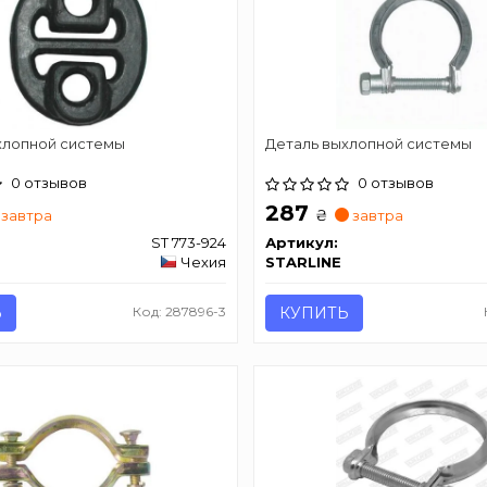
хлопной системы
Деталь выхлопной системы
0 отзывов
0 отзывов
287
₴
завтра
завтра
ST 773-924
Артикул:
Чехия
STARLINE
Ь
Код: 287896-3
КУПИТЬ