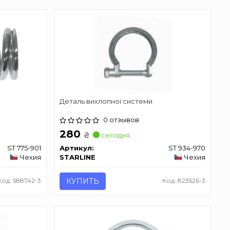
Деталь вихлопної системи
0 отзывов
280
₴
сегодня
ST 775-901
Артикул:
ST 934-970
Чехия
STARLINE
Чехия
Код: 588742-3
КУПИТЬ
Код: 823526-3