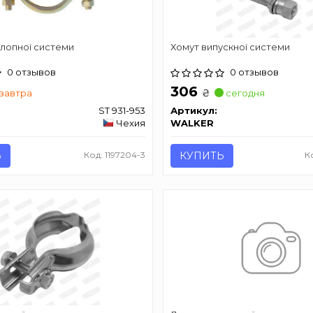
лопної системи
Хомут випускної системи
0 отзывов
0 отзывов
306
₴
завтра
сегодня
ST 931-953
Артикул:
Чехия
WALKER
Ь
Код: 1197204-3
КУПИТЬ
К