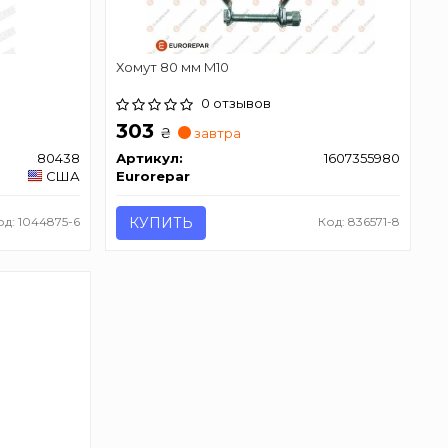
Хомут 80 мм M10
0 отзывов
303
₴
завтра
80438
Артикул:
1607355980
США
Eurorepar
од: 1044875-6
КУПИТЬ
Код: 836571-8