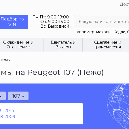
Дост
Пн-Пт:
9:00-19:00
Подбор по
Сб:
9:00-16:00
Какую запчасть ищете
VIN
Вс:
Выходной
Например: маховик Кадди, 0
Охлаждение и
Двигатель и
Сцепление и
Отопление
Выхлоп
трансмиссия
стемы
ы на Peugeot 107 (Пежо)
107
3
2014
08
2009