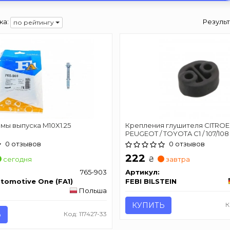
ка:
Резуль
по рейтингу
мы выпуска M10X1.25
Крепления глушителя CITROE
PEUGEOT / TOYOTA C1 / 107/108 /
0 отзывов
0 отзывов
222
₴
сегодня
завтра
765-903
Артикул:
utomotive One (FA1)
FEBI BILSTEIN
Польша
КУПИТЬ
К
Ь
Код: 117427-33