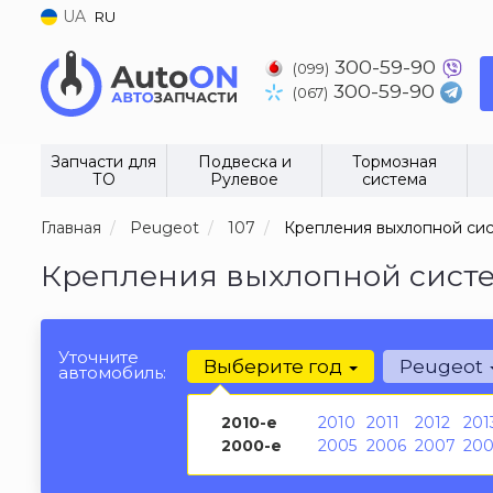
UA
RU
300-59-90
(099)
300-59-90
(067)
Запчасти для
Подвеска и
Тормозная
ТО
Рулевое
система
Главная
Peugeot
107
Крепления выхлопной си
Крепления выхлопной систем
Уточните
Выберите год
Peugeot
автомобиль:
2010-е
2010
2011
2012
201
2000-е
2005
2006
2007
20