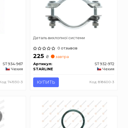
Деталь вихлопної системи
0 отзывов
225
₴
завтра
ST 934-967
Артикул:
ST 932-972
Чехия
STARLINE
Чехия
Код: 741930-3
КУПИТЬ
Код: 818600-3