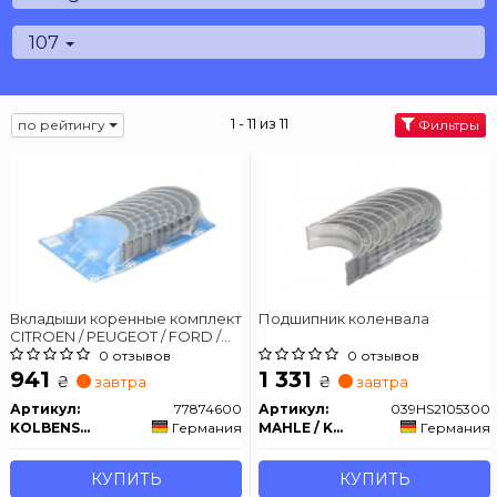
107
1 - 11 из 11
по рейтингу
Фильтры
Вкладыши коренные комплект
Подшипник коленвала
CITROEN / PEUGEOT / FORD /
MINI Berlingo, Jumpy, C-Max,
0 отзывов
0 отзывов
Fiesta, Focus, Expert, Partner
941
1 331
₴
₴
завтра
завтра
Артикул:
77874600
Артикул:
039HS2105300
KOLBENSCHMIDT
Германия
MAHLE / KNECHT
Германия
КУПИТЬ
КУПИТЬ