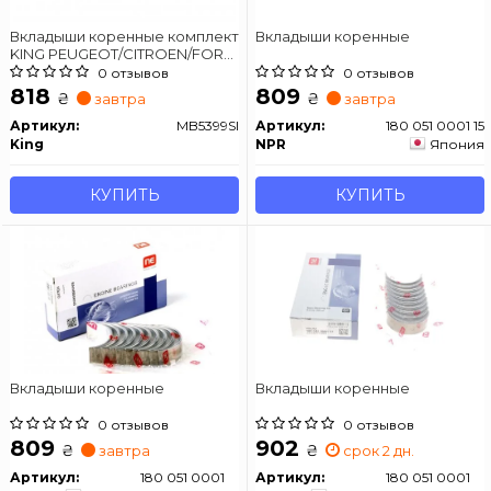
Вкладыши коренные комплект
Вкладыши коренные
KING PEUGEOT/CITROEN/FORD
206,206SW,307,Berlingo 1,6HDI
0 отзывов
0 отзывов
96-
818
809
₴
₴
завтра
завтра
Артикул:
MB5399SI
Артикул:
180 051 0001 15
King
NPR
Япония
КУПИТЬ
КУПИТЬ
Вкладыши коренные
Вкладыши коренные
0 отзывов
0 отзывов
809
902
₴
₴
завтра
срок 2 дн.
Артикул:
180 051 0001
Артикул:
180 051 0001