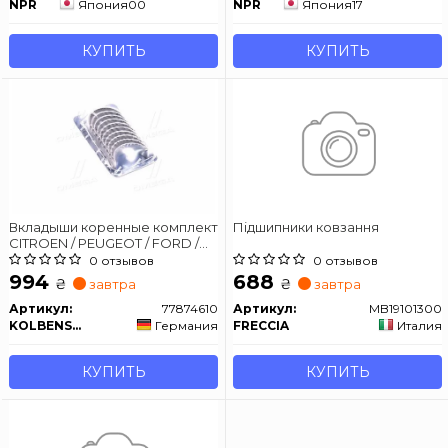
NPR
Япония
00
NPR
Япония
17
КУПИТЬ
КУПИТЬ
Вкладыши коренные комплект
Підшипники ковзання
CITROEN / PEUGEOT / FORD /
MINI Berlingo, Jumpy, C-Max,
0 отзывов
0 отзывов
Fiesta, Focus, Expert, Partner
994
688
₴
₴
завтра
завтра
Артикул:
77874610
Артикул:
MB19101300
KOLBENSCHMIDT
Германия
FRECCIA
Италия
КУПИТЬ
КУПИТЬ