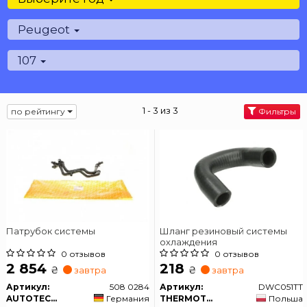
Peugeot
107
1 - 3 из 3
по рейтингу
Фильтры
Патрубок системы
Шланг резиновый системы
охлаждения
0 отзывов
0 отзывов
2 854
218
₴
₴
завтра
завтра
Артикул:
508 0284
Артикул:
DWC051TT
AUTOTECHTEILE
Германия
THERMOTEC
Польша