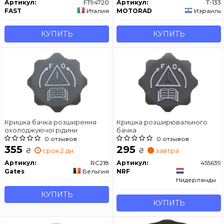
Артикул:
FT94720
Артикул:
T-133
FAST
Италия
MOTORAD
Израиль
КУПИТЬ
КУПИТЬ
Кришка бачка розширення
Кришка розширювального
охолоджуючої рідини
бачка
0 отзывов
0 отзывов
355
295
₴
₴
срок 2 дн.
завтра
Артикул:
RC218
Артикул:
455639
Gates
Бельгия
NRF
Нидерланды
КУПИТЬ
КУПИТЬ