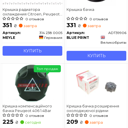
Крышка радиатора
Крышка бачка
охлаждения Citroen, Peugeot,
FIAT, Lancia
0 отзывов
0 отзывов
351
331
₴
₴
завтра
завтра
Артикул:
314 238 0005
Артикул:
ADT39906
MEYLE
Германия
BLUE PRINT
Великобритан
КУПИТЬ
КУПИТЬ
Топ продаж
Кришка компенсаційного
Кришка бачка розширення
бачка Peugeot 406 1.4Bar
охолоджуючої рідини
0 отзывов
0 отзывов
225
209
₴
₴
сегодня
завтра