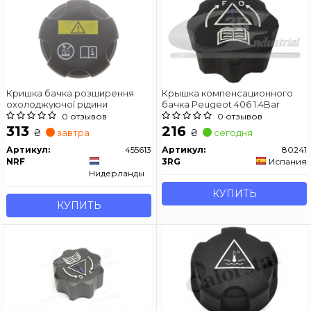
Кришка бачка розширення
Крышка компенсационного
охолоджуючої рідини
бачка Peugeot 406 1.4Bar
0 отзывов
0 отзывов
313
216
₴
₴
завтра
сегодня
Артикул:
455613
Артикул:
80241
NRF
3RG
Испания
Нидерланды
КУПИТЬ
КУПИТЬ