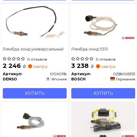
Лямбда-зонд универсальный
Лямбда-зонд 5313
0 отзывов
0 отзывов
2 246
3 238
₴
₴
завтра
завтра
Артикул:
DOX0118
Артикул:
0258005313
DENSO
Япония
BOSCH
Германия
КУПИТЬ
КУПИТЬ