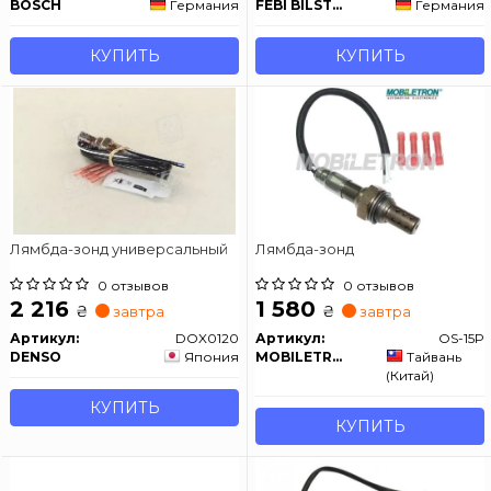
BOSCH
Германия
FEBI BILSTEIN
Германия
КУПИТЬ
КУПИТЬ
Лямбда-зонд универсальный
Лямбда-зонд
0 отзывов
0 отзывов
2 216
1 580
₴
₴
завтра
завтра
Артикул:
DOX0120
Артикул:
OS-15P
DENSO
Япония
MOBILETRON
Тайвань
(Китай)
КУПИТЬ
КУПИТЬ