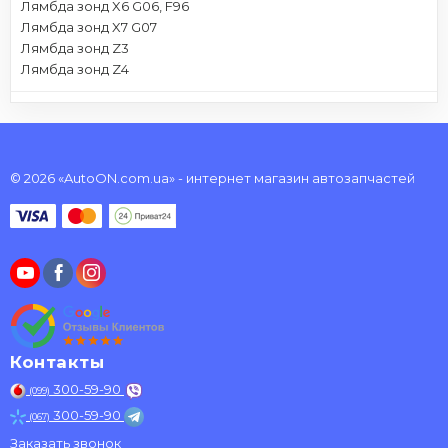
Лямбда зонд X6 G06, F96
Лямбда зонд X7 G07
Лямбда зонд Z3
Лямбда зонд Z4
© 2026 «AutoON.com.ua» - интернет магазин автозапчастей
Контакты
300-59-90
(099)
300-59-90
(067)
Заказать звонок