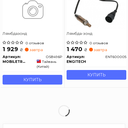
Лямбдазонд
Лямбда-зонд
0 отзывов
0 отзывов
1 929
1 470
₴
₴
завтра
завтра
Артикул:
OSB496P
Артикул:
ENT600005
MOBILETRON
Тайвань
ENGITECH
(Китай)
КУПИТЬ
КУПИТЬ