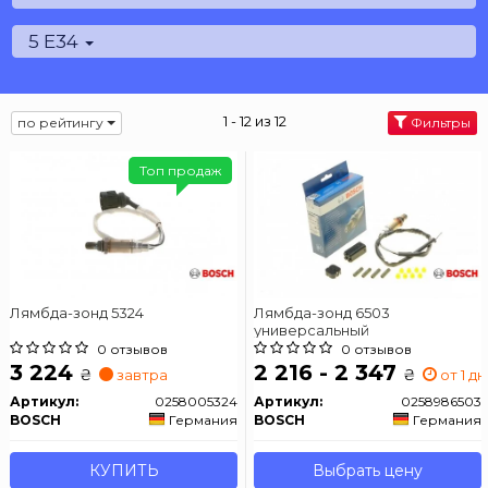
5 E34
1 - 12 из 12
по рейтингу
Фильтры
Топ продаж
Лямбда-зонд 5324
Лямбда-зонд 6503
универсальный
0 отзывов
0 отзывов
3 224
2 216 - 2 347
₴
₴
завтра
от 1 дн
Артикул:
0258005324
Артикул:
0258986503
BOSCH
Германия
BOSCH
Германия
КУПИТЬ
Выбрать цену