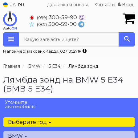
UA
Доставка и оплата
Контакты
Вход
RU
300-59-90
(099)
300-59-90
(067)
Какую запчасть ищете?
Например: маховик Кадди, 027105271P
Главная
BMW
5 E34
Лямбда зонд
Лямбда зонд на BMW 5 E34
(БМВ 5 Е34)
Уточните
автомобиль:
Выберите год
BMW