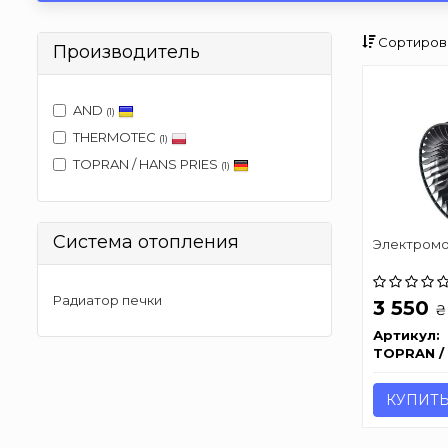
Сортиров
Производитель
AND
(1)
THERMOTEC
(1)
TOPRAN / HANS PRIES
(1)
Система отопления
Электром
Радиатор печки
3 550
₴
Артикул:
TOPRAN /
КУПИТ