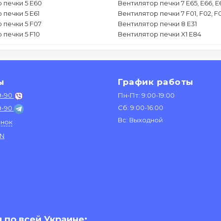
 печки 5 E60
Вентилятор печки 7 E65, E66, E
 печки 5 E61
Вентилятор печки 7 F01, F02, F
 печки 5 F07
Вентилятор печки 8 E31
 печки 5 F10
Вентилятор печки X1 E84
ы
График работы
9-90
Пн-Пт: 9:00-19:00
Сб: 9:00-16:00
9-90
Вс: Выходной
онок
IN
 по всей Украине: