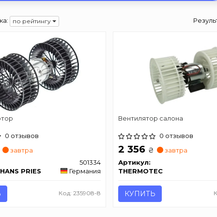
ка:
Резуль
по рейтингу
отор
Вентилятор салона
0 отзывов
0 отзывов
2 356
₴
завтра
завтра
501334
Артикул:
 HANS PRIES
Германия
THERMOTEC
Ь
Код: 235908-8
КУПИТЬ