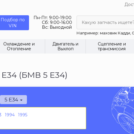
Дост
Пн-Пт:
9:00-19:00
Подбор по
Сб:
9:00-16:00
Какую запчасть ищете
VIN
Вс:
Выходной
Например: маховик Кадди, 0
Охлаждение и
Двигатель и
Сцепление и
Отопление
Выхлоп
трансмиссия
E34 (БМВ 5 Е34)
5 E34
3
1994
1995