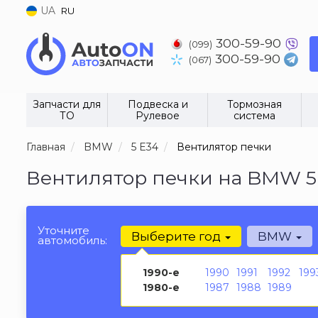
UA
RU
300-59-90
(099)
300-59-90
(067)
Запчасти для
Подвеска и
Тормозная
ТО
Рулевое
система
Главная
BMW
5 E34
Вентилятор печки
Вентилятор печки на BMW 5 
Уточните
Выберите год
BMW
автомобиль:
1990-е
1990
1991
1992
199
1980-е
1987
1988
1989