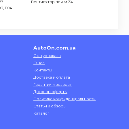
67
Вентилятор печки Z4
03, F04
AutoOn.com.ua
Статус заказа
О нас
Контакты
Доставка и оплата
Гарантии и возврат
Договор оферты
Политика конфиденциальности
Статьи и обзоры
Каталог