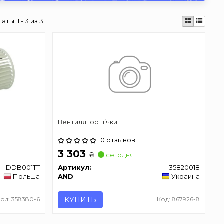
таты:
1 - 3 из 3
Вентилятор пічки
0 отзывов
3 303
₴
сегодня
DDB001TT
Артикул:
35820018
Польша
AND
Украина
Код: 358380-6
КУПИТЬ
Код: 867926-8