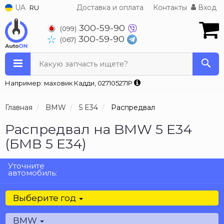
UA
Доставка и оплата
Контакты
Вход
RU
300-59-90
(099)
300-59-90
(067)
Какую запчасть ищете?
Например: маховик Кадди, 027105271P
Главная
BMW
5 E34
Распредвал
Распредвал на BMW 5 E34
(БМВ 5 Е34)
Уточните
автомобиль:
Выберите год
BMW