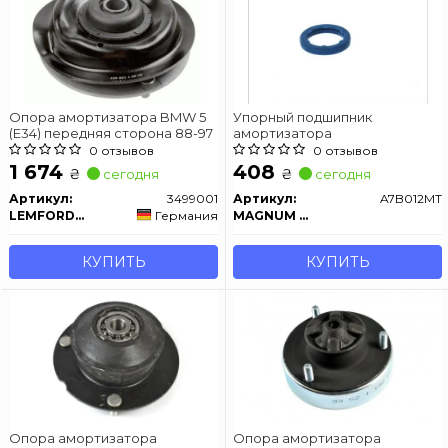
Опора амортизатора BMW 5
Упорный подшипник
(E34) передняя сторона 88-97
амортизатора
0 отзывов
0 отзывов
1 674
408
₴
₴
сегодня
сегодня
Артикул:
3499001
Артикул:
A7B012MT
LEMFORDER
Германия
MAGNUM TECHNOLOGY
КУПИТЬ
КУПИТЬ
Опора амортизатора
Опора амортизатора