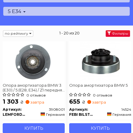
5 E34
1 - 20 из 20
по рейтингу
Фильтры
Опора амортизатора BMW 3
Опора амортизатора BMW 5
(E30) / 5 (E28, E34) / Z1 передняя
сторона 78-97
0 отзывов
0 отзывов
1 303
655
₴
₴
завтра
завтра
Артикул:
3908001
Артикул:
14524
LEMFORDER
Германия
FEBI BILSTEIN
Германия
КУПИТЬ
КУПИТЬ