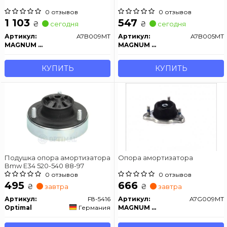
0 отзывов
0 отзывов
1 103
547
₴
₴
сегодня
сегодня
Артикул:
A7B009MT
Артикул:
A7B005MT
MAGNUM TECHNOLOGY
MAGNUM TECHNOLOGY
КУПИТЬ
КУПИТЬ
Подушка опора амортизатора
Опора амортизатора
Bmw E34 520-540 88-97
0 отзывов
0 отзывов
495
666
₴
₴
завтра
завтра
Артикул:
F8-5416
Артикул:
A7G009MT
Optimal
Германия
MAGNUM TECHNOLOGY