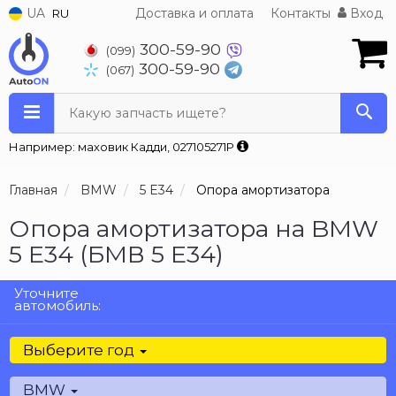
UA
Доставка и оплата
Контакты
Вход
RU
300-59-90
(099)
300-59-90
(067)
Какую запчасть ищете?
Например: маховик Кадди, 027105271P
Главная
BMW
5 E34
Опора амортизатора
Опора амортизатора на BMW
5 E34 (БМВ 5 Е34)
Уточните
автомобиль:
Выберите год
BMW