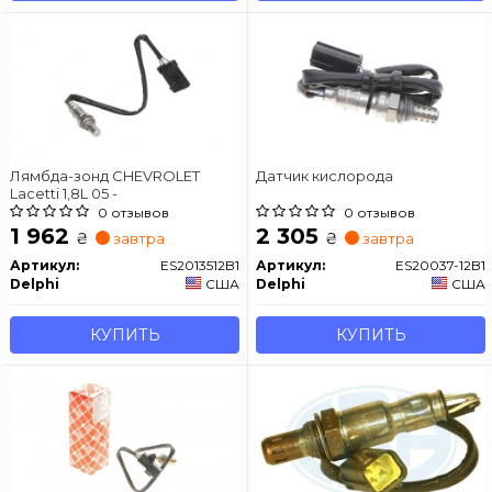
Лямбда-зонд CHEVROLET
Датчик кислорода
Lacetti 1,8L 05 -
0 отзывов
0 отзывов
1 962
2 305
₴
₴
завтра
завтра
Артикул:
ES2013512B1
Артикул:
ES20037-12B1
Delphi
США
Delphi
США
КУПИТЬ
КУПИТЬ