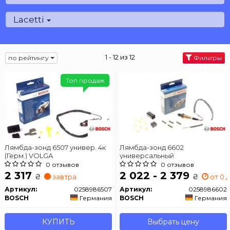
Lacetti
1 - 12 из 12
по рейтингу
Фильтры
Топ продаж
Лямбда-зонд 6507 универ. 4к
Лямбда-зонд 6602
(Герм.) VOLGA
универсальный
0 отзывов
0 отзывов
2 317
2 022 - 2 379
₴
₴
завтра
от 0 д
Артикул:
0258986507
Артикул:
0258986602
BOSCH
Германия
BOSCH
Германия
КУПИТЬ
Выбрать цену