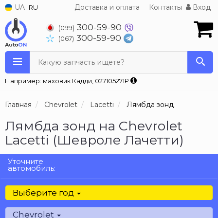
UA
Доставка и оплата
Контакты
Вход
RU
300-59-90
(099)
300-59-90
(067)
Какую запчасть ищете?
Например: маховик Кадди, 027105271P
Главная
Chevrolet
Lacetti
Лямбда зонд
Лямбда зонд на Chevrolet
Lacetti (Шевроле Лачетти)
Уточните
автомобиль:
Выберите год
Chevrolet