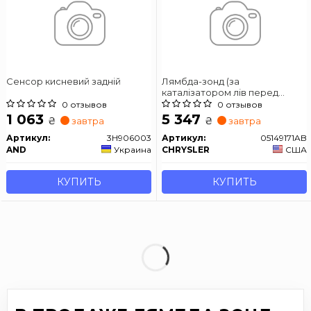
Сенсор кисневий задній
Лямбда-зонд (за
каталізатором лів перед
каталізатором) CHRYSLER
0 отзывов
0 отзывов
PACIFICA, TOWN & COUNTRY,
1 063
5 347
₴
₴
завтра
завтра
VOYAGER V DODGE DURANGO
JEEP COMPASS, GLADIATOR,
Артикул:
3H906003
Артикул:
05149171AB
GLADIATOR, GRAND CHEROKEE
AND
Украина
CHRYSLER
США
2.0-6.4 08.06-
КУПИТЬ
КУПИТЬ