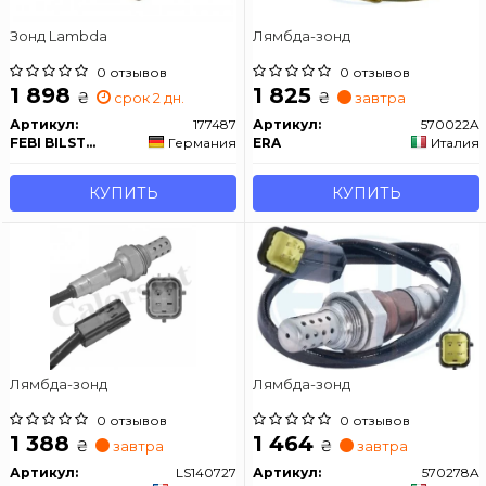
Зонд Lambda
Лямбда-зонд
0 отзывов
0 отзывов
1 898
1 825
₴
₴
срок 2 дн.
завтра
Артикул:
177487
Артикул:
570022A
FEBI BILSTEIN
Германия
ERA
Италия
КУПИТЬ
КУПИТЬ
Лямбда-зонд
Лямбда-зонд
0 отзывов
0 отзывов
1 388
1 464
₴
₴
завтра
завтра
Артикул:
LS140727
Артикул:
570278A