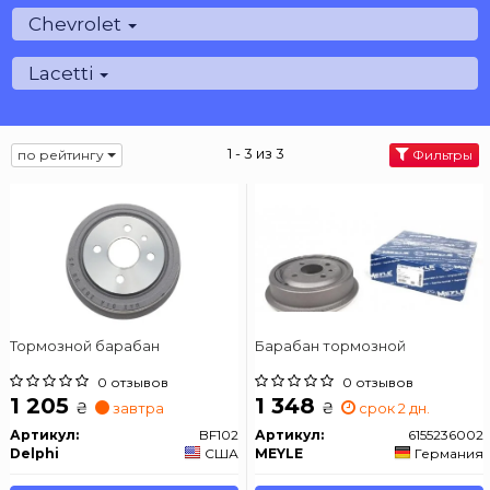
Chevrolet
Lacetti
1 - 3 из 3
по рейтингу
Фильтры
Тормозной барабан
Барабан тормозной
0 отзывов
0 отзывов
1 205
1 348
₴
₴
завтра
срок 2 дн.
Артикул:
BF102
Артикул:
6155236002
Delphi
США
MEYLE
Германия