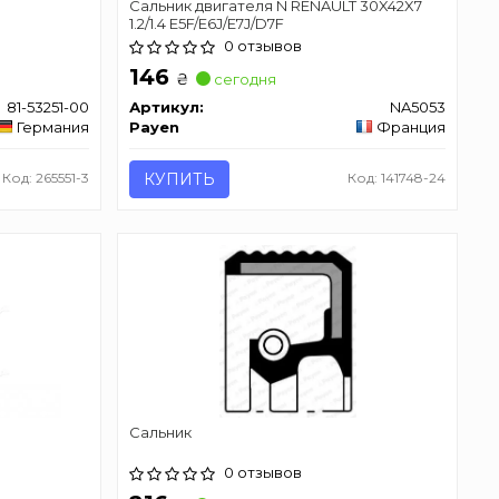
Сальник двигателя N RENAULT 30X42X7
1.2/1.4 E5F/E6J/E7J/D7F
0 отзывов
146
₴
сегодня
81-53251-00
Артикул:
NA5053
Германия
Payen
Франция
Код: 265551-3
КУПИТЬ
Код: 141748-24
Сальник
0 отзывов