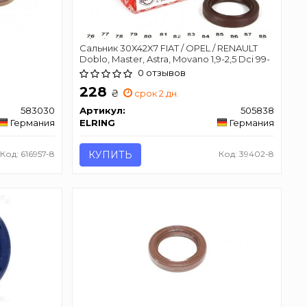
Сальник 30X42X7 FIAT / OPEL / RENAULT
Doblo, Master, Astra, Movano 1,9-2,5 Dci 99-
0 отзывов
228
₴
срок 2 дн.
583030
Артикул:
505838
Германия
ELRING
Германия
Код: 616957-8
КУПИТЬ
Код: 39402-8