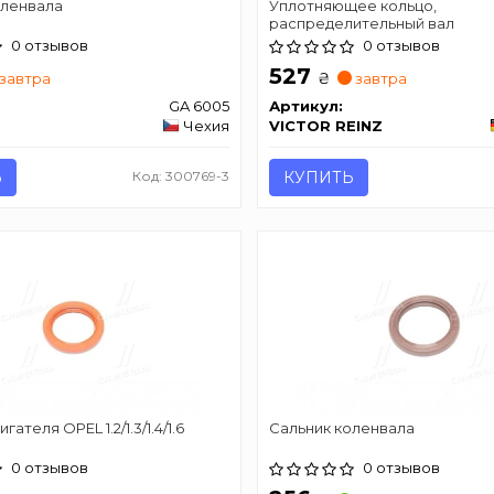
оленвала
Уплотняющее кольцо,
распределительный вал
0 отзывов
0 отзывов
527
₴
завтра
завтра
GA 6005
Артикул:
Чехия
VICTOR REINZ
Ь
Код: 300769-3
КУПИТЬ
гателя OPEL 1.2/1.3/1.4/1.6
Сальник коленвала
0 отзывов
0 отзывов