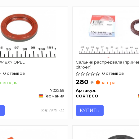
5X48X7 OPEL
Сальник распредвала (приме
citroen)
0 отзывов
0 отзывов
280
₴
сегодня
завтра
702269
Артикул:
Германия
CORTECO
Ь
Код: 79791-33
КУПИТЬ