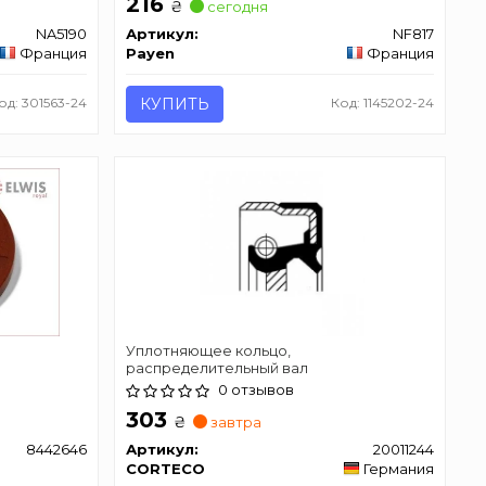
216
₴
сегодня
NA5190
Артикул:
NF817
Франция
Payen
Франция
од: 301563-24
КУПИТЬ
Код: 1145202-24
Уплотняющее кольцо,
распределительный вал
0 отзывов
303
₴
завтра
8442646
Артикул:
20011244
CORTECO
Германия