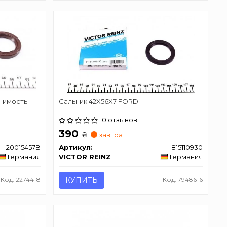
нимость
Сальник 42X56X7 FORD
0 отзывов
390
₴
завтра
20015457B
Артикул:
815110930
Германия
VICTOR REINZ
Германия
Код: 22744-8
КУПИТЬ
Код: 79486-6