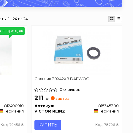
аты:
1 - 24 из 24
Топ продаж
Сальник 30X42X8 DAEWOO
0 отзывов
211
₴
завтра
812490910
Артикул:
815345300
Германия
VICTOR REINZ
Германия
Код: 79456-8
КУПИТЬ
Код: 78796-8