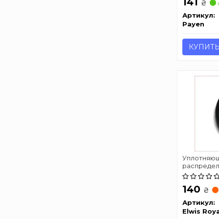
141
₴
Артикул:
Payen
КУПИТ
Уплотняющ
распредел
140
₴
Артикул:
Elwis Roya