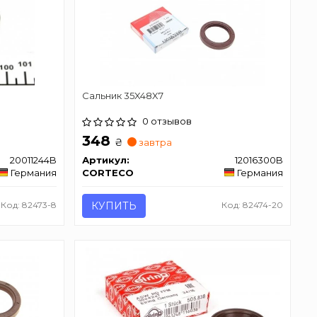
Сальник 35X48X7
0 отзывов
348
₴
завтра
20011244B
Артикул:
12016300B
Германия
CORTECO
Германия
Код: 82473-8
КУПИТЬ
Код: 82474-20