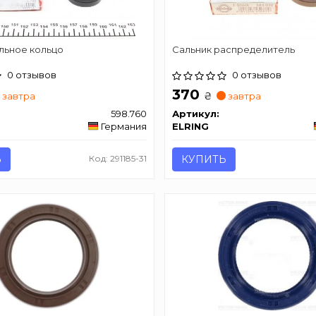
льное кольцо
Сальник распределитель
0 отзывов
0 отзывов
370
₴
завтра
завтра
598.760
Артикул:
Германия
ELRING
Ь
Код: 291185-31
КУПИТЬ