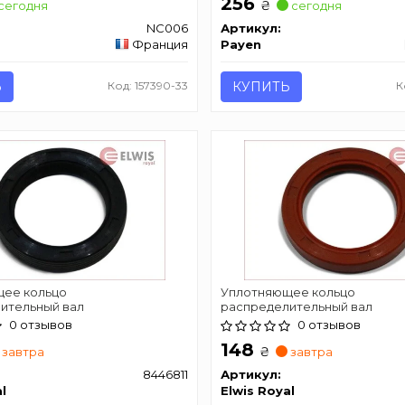
256
₴
сегодня
сегодня
NC006
Артикул:
Франция
Payen
Ь
Код: 157390-33
КУПИТЬ
К
ее кольцо
Уплотняющее кольцо
ительный вал
распределительный вал
0 отзывов
0 отзывов
148
₴
завтра
завтра
8446811
Артикул:
l
Elwis Royal