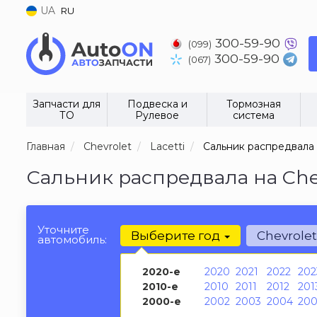
UA
RU
300-59-90
(099)
300-59-90
(067)
Запчасти для
Подвеска и
Тормозная
ТО
Рулевое
система
Главная
Chevrolet
Lacetti
Сальник распредвала
Сальник распредвала на Chev
Уточните
Выберите год
Chevrole
автомобиль:
2020-е
2020
2021
2022
202
2010-е
2010
2011
2012
201
2000-е
2002
2003
2004
200