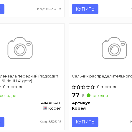
Ь
Код: 614301-8
КУПИТЬ
оленвала передний (подходит
Сальник распределительного
l, rio iii 1.4l getz)
0 отзывов
0 отзывов
77
₴
сегодня
сегодня
1411AAHAD1
Артикул:
Корея
Корея
Ь
Код: 8523-15
КУПИТЬ