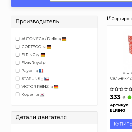
Сортиров
Производитель
AUTOMEGA / Dello
(1)
CORTECO
(5)
ELRING
(5)
Elwis Royal
(2)
Payen
(4)
Сальник 4
STARLINE
(1)
VICTOR REINZ
(4)
Корея
(2)
333
₴
Артикул:
ELRING
Детали двигателя
КУПИТ