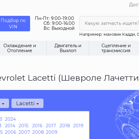
Дост
Пн-Пт:
9:00-19:00
Подбор по
Сб:
9:00-16:00
Какую запчасть ищете
VIN
Вс:
Выходной
Например: маховик Кадди, 0
Охлаждение и
Двигатель и
Сцепление и
Отопление
Выхлоп
трансмиссия
rolet Lacetti (Шевроле Лачетти
t
Lacetti
3
2024
3
2014
2015
2016
2017
2018
2019
5
2006
2007
2008
2009