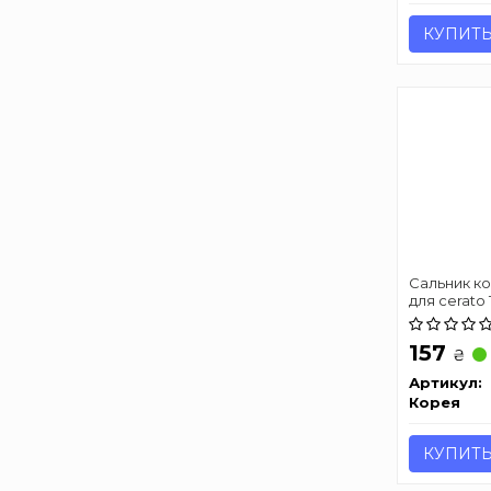
КУПИТ
Сальник к
для cerato 1.6
157
₴
Артикул:
Корея
КУПИТ