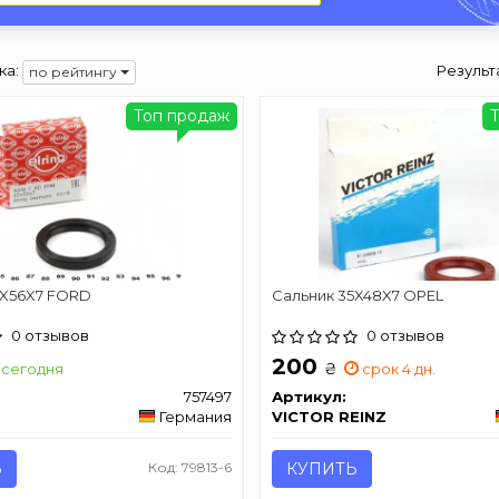
ка:
Результ
по рейтингу
Топ продаж
2X56X7 FORD
Сальник 35X48X7 OPEL
0 отзывов
0 отзывов
200
₴
сегодня
срок 4 дн.
757497
Артикул:
Германия
VICTOR REINZ
Ь
Код: 79813-6
КУПИТЬ