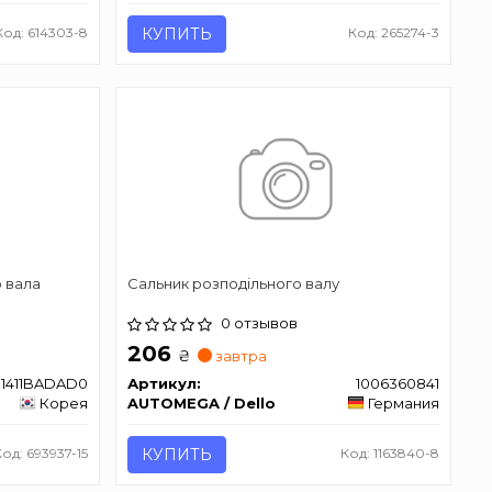
Код: 614303-8
КУПИТЬ
Код: 265274-3
 вала
Сальник розподільного валу
0 отзывов
206
₴
завтра
1411BADAD0
Артикул:
1006360841
Корея
AUTOMEGA / Dello
Германия
Код: 693937-15
КУПИТЬ
Код: 1163840-8