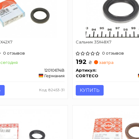
0X42X7
Сальник 35X48X7
0 отзывов
0 отзывов
192
₴
сегодня
завтра
12010674B
Артикул:
Германия
CORTECO
Ь
Код: 82453-31
КУПИТЬ