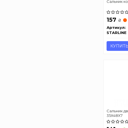
Сальник к
157
₴
Артикул:
STARLINE
КУПИТ
Сальник дви
35X48X7