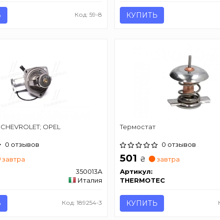
Ь
Код: 59-8
КУПИТЬ
 CHEVROLET; OPEL
Термостат
0 отзывов
0 отзывов
501
₴
завтра
завтра
350013A
Артикул:
Италия
THERMOTEC
Ь
Код: 189254-3
КУПИТЬ