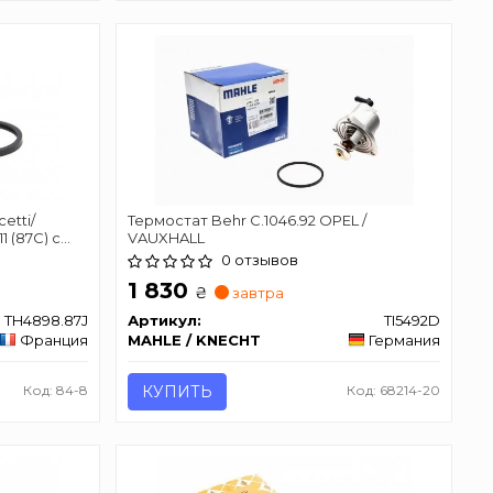
etti/
Термостат Behr C.1046.92 OPEL /
1 (87C) с
VAUXHALL
ERNET
0 отзывов
1 830
₴
завтра
TH4898.87J
Артикул:
TI5492D
Франция
MAHLE / KNECHT
Германия
Код: 84-8
КУПИТЬ
Код: 68214-20