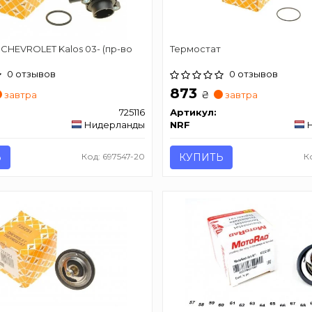
CHEVROLET Kalos 03- (пр-во
Термостат
0 отзывов
0 отзывов
873
₴
завтра
завтра
725116
Артикул:
Нидерланды
NRF
Ь
Код: 697547-20
КУПИТЬ
К