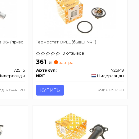
 06- (пр-во
Термостат OPEL (бывш. NRF)
0 отзывов
361
₴
завтра
725115
Артикул:
725149
Нидерланды
NRF
Нидерланды
од: 693441-20
КУПИТЬ
Код: 693917-20