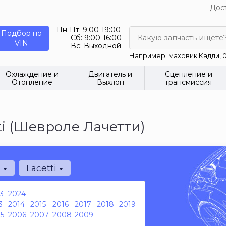
Дост
Пн-Пт:
9:00-19:00
Подбор по
Сб:
9:00-16:00
Какую запчасть ищете
VIN
Вс:
Выходной
Например: маховик Кадди, 0
Охлаждение и
Двигатель и
Сцепление и
Отопление
Выхлоп
трансмиссия
ti (Шевроле Лачетти)
t
Lacetti
3
2024
3
2014
2015
2016
2017
2018
2019
5
2006
2007
2008
2009