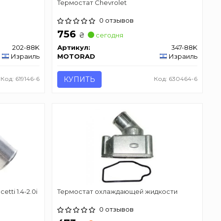
Термостат Chevrolet
0 отзывов
756
₴
сегодня
202-88K
Артикул:
347-88K
Израиль
MOTORAD
Израиль
Код: 619146-6
КУПИТЬ
Код: 630464-6
tti 1.4-2.0i
Термостат охлаждающей жидкости
0 отзывов