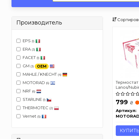
Сортиров
Производитель
EPS
(1)
ERA
(3)
FACET
(1)
GM
OEM
(3)
MAHLE / KNECHT
(4)
Термостат
MOTORAD
(6)
Lanos/Nubira
NRF
(88C) MOT
(6)
STARLINE
(1)
799
₴
THERMOTEC
(2)
Артикул:
MOTORA
Vernet
(5)
КУПИТ