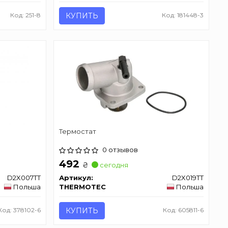
Код: 251-8
КУПИТЬ
Код: 181448-3
Термостат
0 отзывов
492
₴
сегодня
D2X007TT
Артикул:
D2X019TT
Польша
THERMOTEC
Польша
Код: 378102-6
КУПИТЬ
Код: 605811-6