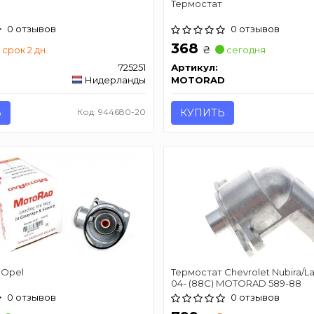
Термостат
0 отзывов
0 отзывов
368
₴
срок 2 дн.
сегодня
725251
Артикул:
Нидерланды
MOTORAD
Ь
Код: 944680-20
КУПИТЬ
 Opel
Термостат Chevrolet Nubira/Lace
04- (88C) MOTORAD 589-88
0 отзывов
0 отзывов