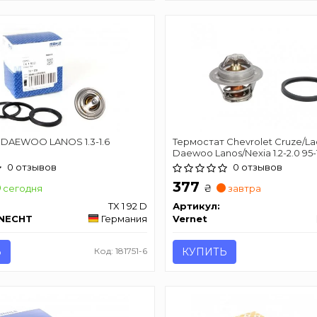
 DAEWOO LANOS 1.3-1.6
Термостат Chevrolet Cruze/Lac
Daewoo Lanos/Nexia 1.2-2.0 95-1
прокладкой CALORSTAT BY V
0 отзывов
0 отзывов
TH4898.87J
377
₴
сегодня
завтра
TX 1 92 D
Артикул:
KNECHT
Германия
Vernet
Ь
Код: 181751-6
КУПИТЬ