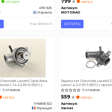
799
₴
сегодня
завтра
478-92K
Артикул:
D
Израиль
MOTORAD
Ь
Код: 634644-6
КУПИТЬ
hevrolet Lacetti/ Opel Astra
Термостат Chevrolet Lacetti/
tra C 1.4-2.2 95-13 (92C) с
Lanos 1.4-2.0 97-11 (87C) с про
й CALORSTAT BY VERNET
CALORSTAT BY VERNET TH7111.8
0 отзывов
0 отзывов
559
₴
завтра
завтра
TH6856.92J
Артикул:
Франция
Vernet