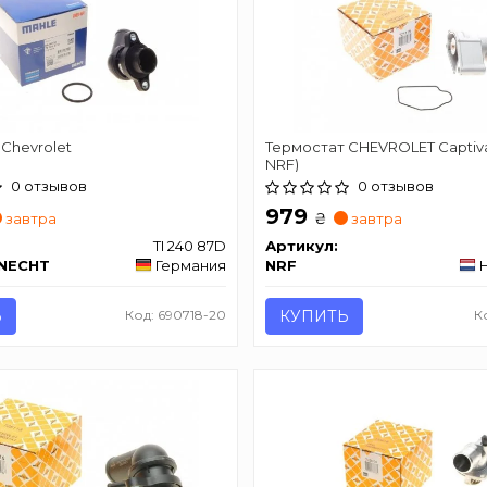
Chevrolet
Термостат CHEVROLET Captiva
NRF)
0 отзывов
0 отзывов
979
₴
завтра
завтра
TI 240 87D
Артикул:
KNECHT
Германия
NRF
Ь
Код: 690718-20
КУПИТЬ
К