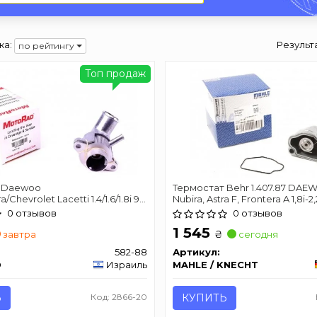
ка:
Результ
по рейтингу
Топ продаж
 Daewoo
Термостат Behr 1.407.87 DAE
/Chevrolet Lacetti 1.4/1.6/1.8i 97-
Nubira, Astra F, Frontera A 1,8i-2
ORAD 582-88
0 отзывов
0 отзывов
1 545
₴
завтра
сегодня
582-88
Артикул:
D
Израиль
MAHLE / KNECHT
Ь
Код: 2866-20
КУПИТЬ