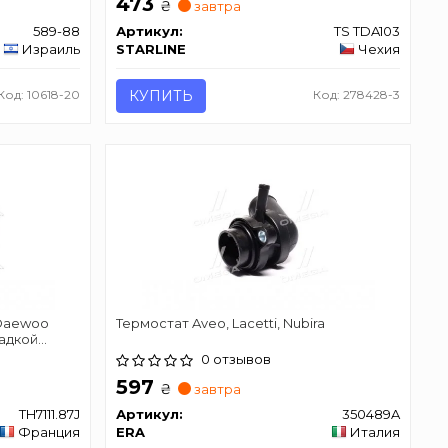
473
₴
завтра
589-88
Артикул:
TS TDA103
Израиль
STARLINE
Чехия
Код: 10618-20
КУПИТЬ
Код: 278428-3
 Daewoo
Термостат Aveo, Lacetti, Nubira
кладкой
7J
0 отзывов
597
₴
завтра
TH7111.87J
Артикул:
350489A
Франция
ERA
Италия