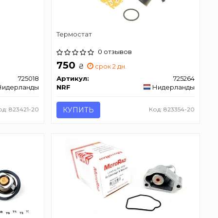
Термостат
0 отзывов
750
₴
срок 2 дн.
725018
Артикул:
725264
Нидерланды
NRF
Нидерланды
од: 823421-20
КУПИТЬ
Код: 823354-20