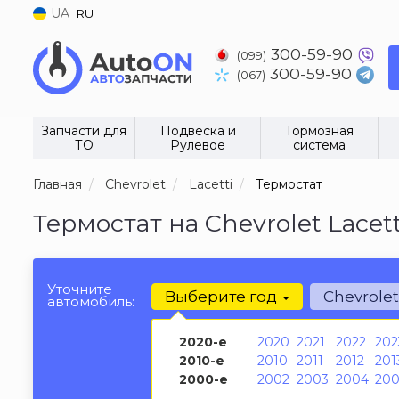
UA
RU
300-59-90
(099)
300-59-90
(067)
Запчасти для
Подвеска и
Тормозная
ТО
Рулевое
система
Главная
Chevrolet
Lacetti
Термостат
Термостат на Chevrolet Lacet
Уточните
Выберите год
Chevrole
автомобиль:
2020-е
2020
2021
2022
202
2010-е
2010
2011
2012
201
2000-е
2002
2003
2004
200