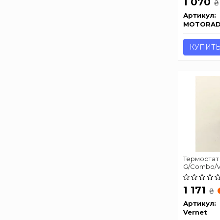
1 070
₴
Артикул:
MOTORA
КУПИТ
Термостат C
G/Combo/Vec
прокладко
TH6856.92J
1 171
₴
Артикул:
Vernet