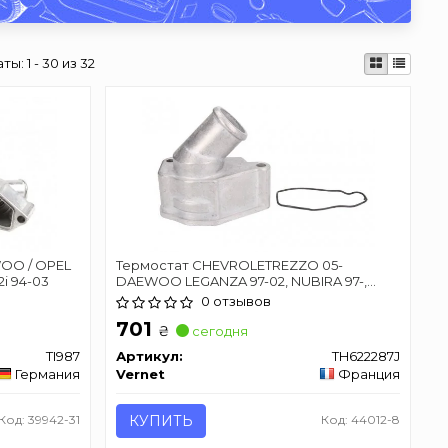
аты:
1 - 30 из 32
WOO / OPEL
Термостат CHEVROLETREZZO 05-
,2i 94-03
DAEWOO LEGANZA 97-02, NUBIRA 97-,
REZZO 00-
0 отзывов
701
₴
сегодня
TI987
Артикул:
TH622287J
Германия
Vernet
Франция
Код: 39942-31
КУПИТЬ
Код: 44012-8