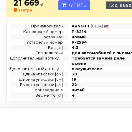
21 669
₴
КУПИТЬ
Код:
9660
завтра
Производитель
ARNOTT
(США)
Каталожный номер
P-3214
Состояние
новый
Устарелый номер
P-2594
Вес [кг]
4.3
Тип подвески
для автомобилей с пневм
Дополнительный артикул / Дополнительная информация
Требуется замена реле
с реле
Дополнительный артикул / дополнительная информация 2
с осушителем
Длина упаковки [см]
30
Ширина упаковки [см]
19
Высота упаковки [см]
22
Произведено в
Китай
Вес нетто [кг]
4