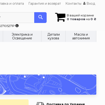
авка и оплата
Гарантия и возврат
Контакты
Вход
В вашей корзине
?
0 товаров
на
0 ₴
27105271P
Электрика и
Детали
Масла и
Освещение
кузова
автохимия
Доставка по Украине