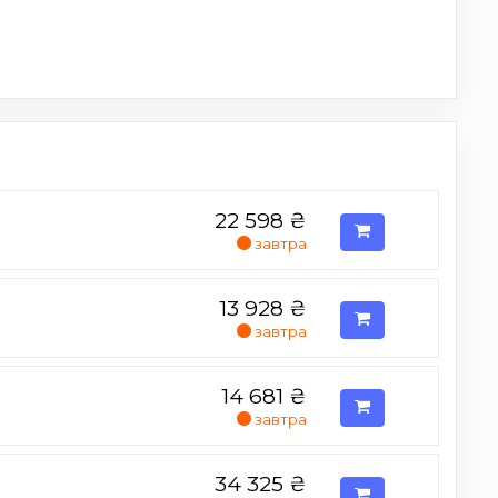
22 598
₴
завтра
13 928
₴
завтра
14 681
₴
завтра
34 325
₴