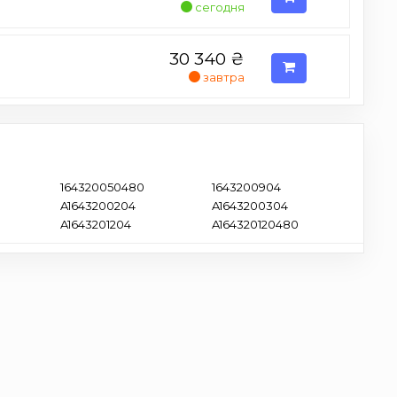
сегодня
30 340
₴
завтра
164320050480
1643200904
A1643200204
A1643200304
0
A1643201204
A164320120480