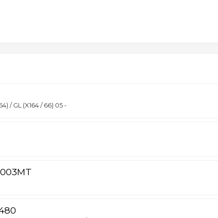
 GL (X164 / 66) 05 -
003MT
480