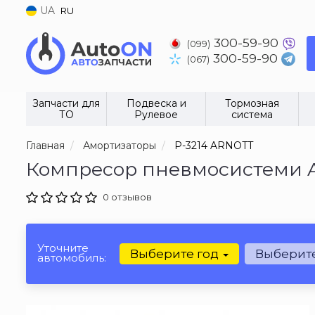
UA
RU
300-59-90
(099)
300-59-90
(067)
Запчасти для
Подвеска и
Тормозная
ТО
Рулевое
система
Главная
Амортизаторы
P-3214 ARNOTT
Компресор пневмосистеми 
0 отзывов
Уточните
Выберите год
Выберит
автомобиль: