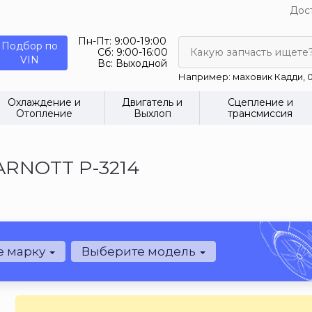
Дост
Пн-Пт:
9:00-19:00
Подбор по
Сб:
9:00-16:00
Какую запчасть ищете
VIN
Вс:
Выходной
Например: маховик Кадди, 0
Охлаждение и
Двигатель и
Сцепление и
Отопление
Выхлоп
трансмиссия
ARNOTT P-3214
е марку
Выберите модель