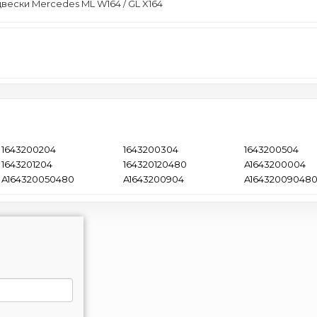
ески Mercedes ML W164 / GL X164
1643200204
1643200304
1643200504
1643201204
164320120480
A1643200004
A164320050480
A1643200904
A16432009048