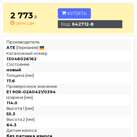
2 773
КУПИТЬ
₴
срок 2 дн.
Код:
642712-8
Производитель
ATE
(Германия)
Каталожный номер
13046026162
Состояние
новый
Толщина [мм]
17.6
Проверочное значение
E1 90R-02A0421/0394
Ширина [мм]
114.0
Высота 1 [мм]
55.3
Высота 2 [мм]
64.3
Датчик износа
без датчика износа