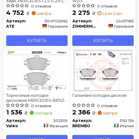
задн, MERCEDES CLS (C257), E
W213
(A238), E ALL-TERRAIN (S213), E
0 отзывов
0 отзывов
(C238), E T-MODEL (S213), E
4 752
2 275
₴
₴
завтра
срок 2 дн.
(W213) 1.5-2.0H 01.16-
Артикул:
13047026162
Артикул:
224371651
ATE
Германия
ZIMMERMANN
Германия
КУПИТЬ
КУПИТЬ
Тормозные колодки
Гальмівні колодки дискові
дисковые MERCEDES-BENZ
E-Class (A,C 238)/(W,S213) "R
0 отзывов
0 отзывов
"16>>
1 536
2 386
₴
₴
сегодня
завтра
Артикул:
302309
Артикул:
P50 136
Valeo
Франция
BREMBO
Италия