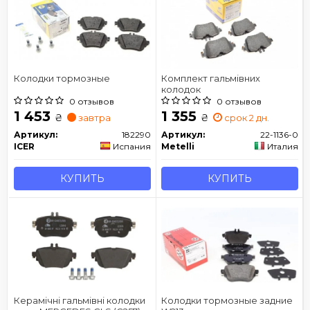
Колодки тормозные
Комплект гальмівних
колодок
0 отзывов
0 отзывов
1 453
1 355
₴
₴
завтра
срок 2 дн.
Артикул:
182290
Артикул:
22-1136-0
ICER
Испания
Metelli
Италия
КУПИТЬ
КУПИТЬ
Керамічні гальмівні колодки
Колодки тормозные задние