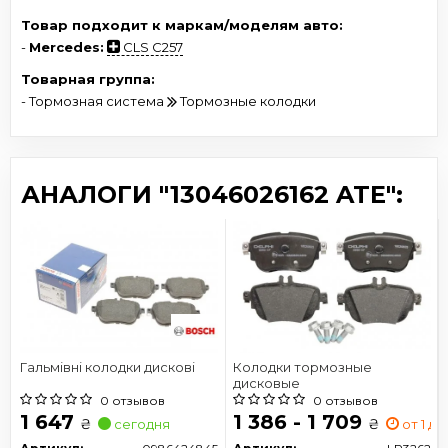
Товар подходит к маркам/моделям авто:
-
Mercedes:
CLS C257
Товарная группа:
- Тормозная система
Тормозные колодки
АНАЛОГИ "13046026162 ATE":
Гальмівні колодки дискові
Колодки тормозные
дисковые
0 отзывов
0 отзывов
1 647
1 386 - 1 709
₴
₴
сегодня
от 1 дн.