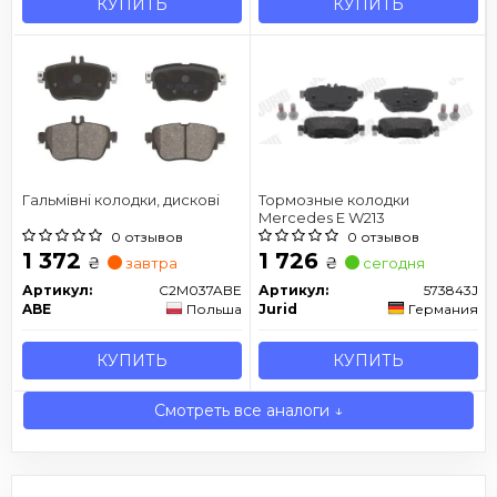
КУПИТЬ
КУПИТЬ
Гальмівні колодки, дискові
Тормозные колодки
Mercedes E W213
0 отзывов
0 отзывов
1 372
1 726
₴
₴
завтра
сегодня
Артикул:
C2M037ABE
Артикул:
573843J
ABE
Польша
Jurid
Германия
КУПИТЬ
КУПИТЬ
Смотреть все аналоги ↓