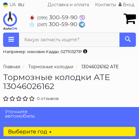
UA
Доставка и оплата
Контакты
Вход
RU
300-59-90
(099)
300-59-90
(067)
Какую запчасть ищете?
Например: маховик Кадди, 027105271P
Главная
Тормозные колодки
13046026162 ATE
Тормозные колодки ATE
13046026162
0 отзывов
Уточните
автомобиль:
Выберите год