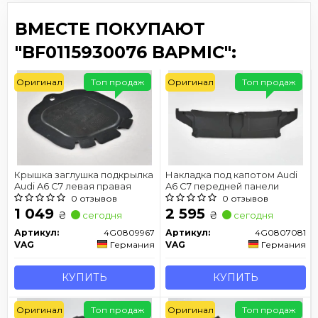
ВМЕСТЕ ПОКУПАЮТ
"BF0115930076 BAPMIC":
Оригинал
Топ продаж
Оригинал
Топ продаж
Крышка заглушка подкрылка
Накладка под капотом Audi
Audi A6 C7 левая правая
A6 C7 передней панели
0 отзывов
0 отзывов
1 049
2 595
₴
₴
сегодня
сегодня
Артикул:
4G0809967
Артикул:
4G0807081
VAG
Германия
VAG
Германия
КУПИТЬ
КУПИТЬ
Оригинал
Топ продаж
Оригинал
Топ продаж