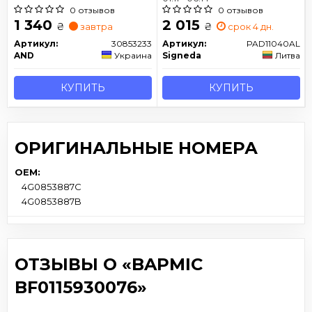
0 отзывов
0 отзывов
1 340
2 015
₴
₴
завтра
срок 4 дн.
Артикул:
30853233
Артикул:
PAD11040AL
AND
Украина
Signeda
Литва
КУПИТЬ
КУПИТЬ
ОРИГИНАЛЬНЫЕ НОМЕРА
OEM:
4G0853887C
4G0853887B
ОТЗЫВЫ О «BAPMIC
BF0115930076»