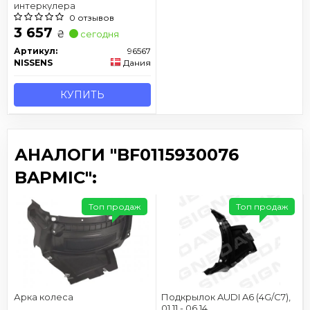
интеркулера
0 отзывов
3 657
₴
сегодня
Артикул:
96567
NISSENS
Дания
КУПИТЬ
АНАЛОГИ "BF0115930076
BAPMIC":
Топ продаж
Топ продаж
Арка колеса
Подкрылок AUDI A6 (4G/C7),
01.11 - 06.14