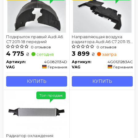
Подкрылок правый Audi A6
Направляющая воздуха
C7 2011-18 передний
радиатора Audi A6 C7 2011-15
левый воздуховод
0 отзывов
0 отзывов
4 775
3 899
₴
₴
сегодня
завтра
Артикул:
4G0821134D
Артикул:
4G0121283AC
VAG
Германия
VAG
Германия
КУПИТЬ
КУПИТЬ
Топ продаж
Радиатор охлаждения