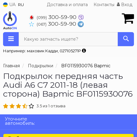
UA
Доставка и оплата
Контакты
Вход
RU
300-59-90
(099)
300-59-90
(067)
Какую запчасть ищете?
Например: маховик Кадди, 027105271P
Главная
Подкрылки
BF0115930076 Bapmic
Подкрылок передняя часть
Audi A6 C7 2011-18 (левая
сторона) Bapmic BF0115930076
3.5 из 1 отзыва
Уточните
автомобиль: