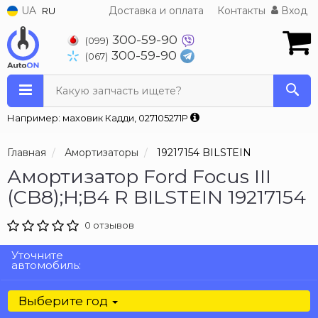
UA
Доставка и оплата
Контакты
Вход
RU
300-59-90
(099)
300-59-90
(067)
Какую запчасть ищете?
Например: маховик Кадди, 027105271P
Главная
Амортизаторы
19217154 BILSTEIN
Амортизатор Ford Focus III
(CB8);H;B4 R BILSTEIN 19217154
0 отзывов
Уточните
автомобиль:
Выберите год