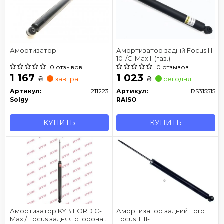
Амортизатор
Амортизатор задній Focus III
10-/C-Max II (газ.)
0 отзывов
0 отзывов
1 167
1 023
₴
₴
завтра
сегодня
Артикул:
211223
Артикул:
RS315515
Solgy
RAISO
КУПИТЬ
КУПИТЬ
Амортизатор KYB FORD C-
Амортизатор задний Ford
Max / Focus задняя сторона
Focus III 11-