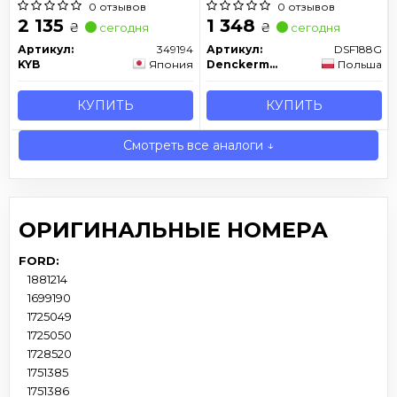
10 - (Gas)
0 отзывов
0 отзывов
2 135
1 348
₴
₴
сегодня
сегодня
Артикул:
349194
Артикул:
DSF188G
KYB
Япония
Denckermann
Польша
КУПИТЬ
КУПИТЬ
Смотреть все аналоги ↓
ОРИГИНАЛЬНЫЕ НОМЕРА
FORD:
1881214
1699190
1725049
1725050
1728520
1751385
1751386