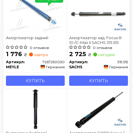
Амортизатор задний
Амортизатор зад. Focus III
10-/C-Max II SACHS 315 515
0 отзывов
0 отзывов
1 776
2 725
₴
₴
завтра
сегодня
Артикул:
7267250030
Артикул:
315 515
MEYLE
Германия
SACHS
Германия
КУПИТЬ
КУПИТЬ
В упаковке 2шт(лев/
Амортизатор FORD Focus /