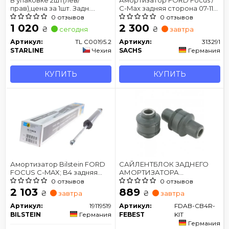
прав),цена за 1шт. Задн.
C-Max задняя сторона 07-11
(газо-масл)
(Gas)
0 отзывов
0 отзывов
1 020
2 300
₴
₴
сегодня
завтра
Артикул:
TL C00195.2
Артикул:
313291
STARLINE
Чехия
SACHS
Германия
КУПИТЬ
КУПИТЬ
Амортизатор Bilstein FORD
САЙЛЕНТБЛОК ЗАДНЕГО
FOCUS C-MAX; B4 задняя
АМОРТИЗАТОРА
сторона
КОМПЛЕКТ
0 отзывов
0 отзывов
2 103
889
₴
₴
завтра
завтра
Артикул:
19119519
Артикул:
FDAB-CB4R-
BILSTEIN
Германия
FEBEST
KIT
Германия