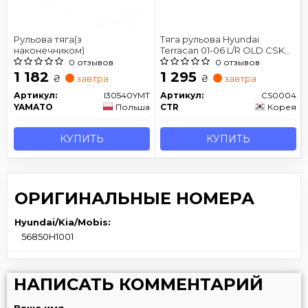
Рульова тяга(з
Тяга рульова Hyundai
наконечником)
Terracan 01-06 L/R OLD CSKH-
4 (вир-во CTR)
0 отзывов
0 отзывов
1 182
1 295
₴
₴
завтра
завтра
Артикул:
I30540YMT
Артикул:
CS0004
YAMATO
Польша
CTR
Корея
КУПИТЬ
КУПИТЬ
ОРИГИНАЛЬНЫЕ НОМЕРА
Hyundai/Kia/Mobis:
56850H1001
НАПИСАТЬ КОММЕНТАРИЙ
Ваше имя