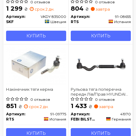
0 отзывов
0 отзывов
1 299
804
₴
₴
срок 2 дн.
завтра
Артикул:
VKDY 835000
Артикул:
91-08655
SKF
Швеция
RTS
Испания
КУПИТЬ
КУПИТЬ
Накінечник тяги керма
Рульова тяга поперечна
передн Лів/Прав HYUNDAI
TERRACAN 2.5D/2.9D/3.5 11.01-
0 отзывов
0 отзывов
12.06
851
1 433
₴
₴
срок 2 дн.
завтра
Артикул:
91-09775
Артикул:
41970
RTS
Испания
FEBI BILSTEIN
Германия
КУПИТЬ
КУПИТЬ