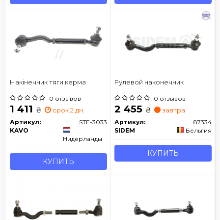
Накінечник тяги керма
Рулевой наконечник
0 отзывов
0 отзывов
1 411
2 455
₴
₴
срок 2 дн.
завтра
Артикул:
STE-3033
Артикул:
87334
KAVO
SIDEM
Бельгия
Нидерланды
КУПИТЬ
КУПИТЬ