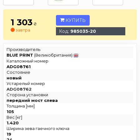
1 303
КУПИТЬ
₴
завтра
Код:
985035-20
Производитель
BLUE PRINT
(Великобритания)
Каталожный номер
ADG08761
Состояние
новый
Устарелый номер
ADG08762
Сторона установки
передний мост слева
Толщина [мм]
105
Вес [кг]
1.420
Ширина зева гаечного ключа
19
24