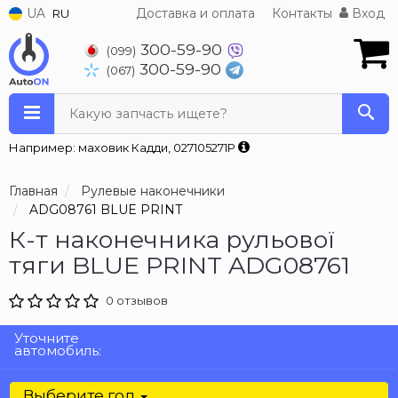
UA
Доставка и оплата
Контакты
Вход
RU
300-59-90
(099)
300-59-90
(067)
Какую запчасть ищете?
Например: маховик Кадди, 027105271P
Главная
Рулевые наконечники
ADG08761 BLUE PRINT
К-т наконечника рульової
тяги BLUE PRINT ADG08761
0 отзывов
Уточните
автомобиль:
Выберите год