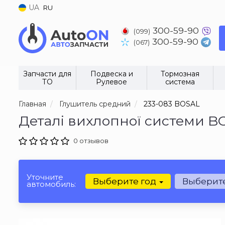
UA
RU
300-59-90
(099)
300-59-90
(067)
Запчасти для
Подвеска и
Тормозная
ТО
Рулевое
система
Главная
Глушитель средний
233-083 BOSAL
Деталі вихлопної системи B
0 отзывов
Уточните
Выберите год
Выберит
автомобиль: