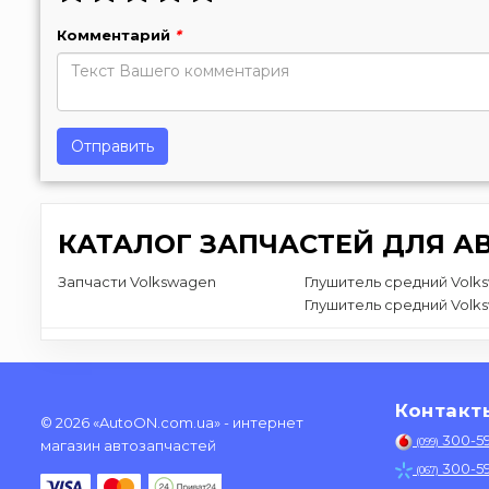
Комментарий
*
Отправить
КАТАЛОГ ЗАПЧАСТЕЙ ДЛЯ А
Запчасти Volkswagen
Глушитель средний Volk
Глушитель средний Volk
Контакт
© 2026 «AutoON.com.ua» - интернет
300-5
(099)
магазин автозапчастей
300-5
(067)