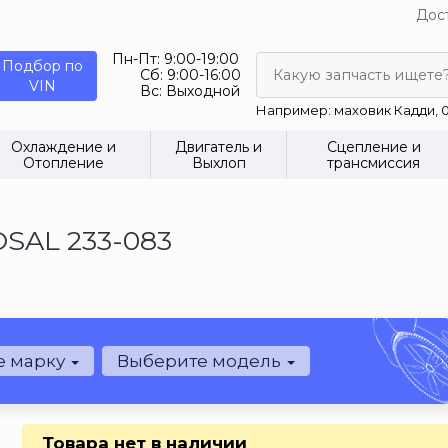
Дост
Пн-Пт:
9:00-19:00
Подбор по
Сб:
9:00-16:00
Какую запчасть ищете
VIN
Вс:
Выходной
Например: маховик Кадди, 0
Охлаждение и
Двигатель и
Сцепление и
Отопление
Выхлоп
трансмиссия
OSAL 233-083
е марку
Выберите модель
Товара нет в наличии
.