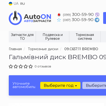
UA
RU
300-59-90
(099)
300-59-90
(067)
Запчасти для
Подвеска и
Тормозная
ТО
Рулевое
система
Главная
Тормозные диски
09.C657.11 BREMBO
Гальмівний диск BREMBO 09.
0 отзывов
Уточните
Выберите год
Выберит
автомобиль: