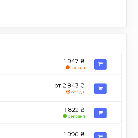
1 947
₴
завтра
от 2 943
₴
от 1 дн.
1 822
₴
сегодня
1 996
₴