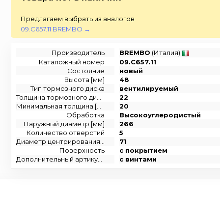
Предлагаем выбрать из аналогов
09.C657.11 BREMBO →
Производитель
BREMBO
(Италия)
Каталожный номер
09.C657.11
Состояние
новый
Высота [мм]
48
Тип тормозного диска
вентилируемый
Толщина тормозного диска (мм)
22
Минимальная толщина [мм]
20
Обработка
Высокоуглеродистый
Наружный диаметр [мм]
266
Количество отверстий
5
Диаметр центрирования [мм]
71
Поверхность
с покрытием
Дополнительный артикул / дополнительная информация 2
с винтами