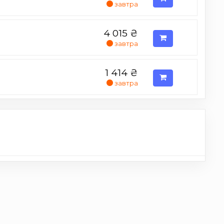
завтра
4 015
₴
завтра
1 414
₴
завтра