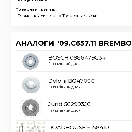
Товарная группа:
- Тормозная система
Тормозные диски
АНАЛОГИ "09.C657.11 BREMBO
BOSCH 0986479C34
Гальмівний диск
Delphi BG4700C
Гальмівний диск
Jurid 562993JC
Гальмівний диск
ROADHOUSE 6158410