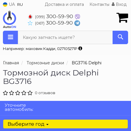
UA
Доставка и оплата
Контакты
Вход
RU
300-59-90
(099)
300-59-90
(067)
Какую запчасть ищете?
Например: маховик Кадди, 027105271P
Главная
Тормозные диски
BG3716 Delphi
Тормозной диск Delphi
BG3716
0 отзывов
Уточните
автомобиль:
Выберите год