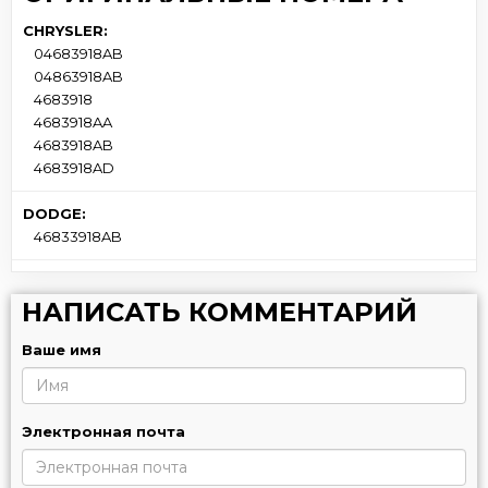
CHRYSLER:
04683918AB
04863918AB
4683918
4683918AA
4683918AB
4683918AD
DODGE:
46833918AB
НАПИСАТЬ КОММЕНТАРИЙ
Ваше имя
Электронная почта