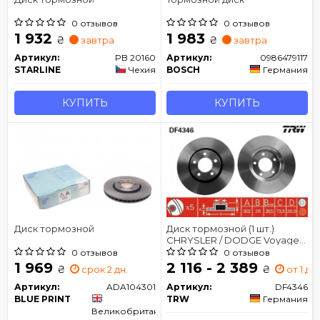
0 отзывов
0 отзывов
1 932
1 983
₴
₴
завтра
завтра
Артикул:
PB 20160
Артикул:
0986479117
STARLINE
Чехия
BOSCH
Германия
КУПИТЬ
КУПИТЬ
Диск тормозной
Диск тормозной (1 шт.)
CHRYSLER / DODGE Voyager /
Caravan передняя сторона D
0 отзывов
0 отзывов
= 302mm 00-08
1 969
2 116 - 2 389
₴
₴
срок 2 дн.
от 1 дн.
Артикул:
ADA104301
Артикул:
DF4346
BLUE PRINT
TRW
Германия
Великобритания