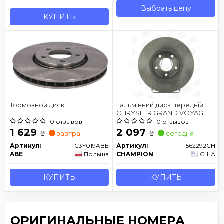
Выбрать цену
КУПИТЬ
Тормозной диск
Гальмівний диск передній
CHRYSLER GRAND VOYAGER,
VOYAGER/ DODGE CARAVAN/
0 отзывов
0 отзывов
FIAT FREEMONT
1 629
2 097
₴
₴
завтра
сегодня
Артикул:
C3Y019ABE
Артикул:
562292CH
ABE
Польша
CHAMPION
США
КУПИТЬ
КУПИТЬ
ОРИГИНАЛЬНЫЕ НОМЕРА