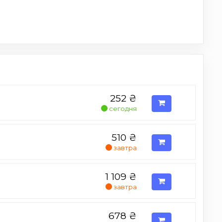
252
₴
сегодня
510
₴
завтра
1 109
₴
завтра
678
₴