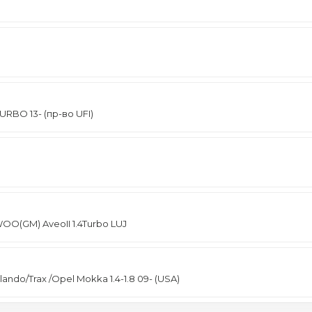
RBO 13- (пр-во UFI)
(GM) AveoII 1.4Turbo LUJ
ndo/Trax /Opel Mokka 1.4-1.8 09- (USA)