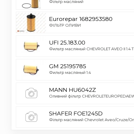
Фільтр масляний
Eurorepar 1682953580
ФІЛЬТР ОЛИВИ
UFI 25.183.00
Фильтр масляный CHEVROLET AVEO II 1.4 TU
GM 25195785
Фильтр масляный 1.4
MANN HU6042Z
Оливний фільтр CHEVROLETEUROPEDAEWOO
SHAFER FOE1245D
Фільтр масляний Chevrolet Aveo/Cruze/Orla