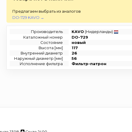
Предлагаем выбрать из аналогов
DO-729 KAVO →
Производитель
KAVO
(Нидерланды)
Каталожный номер
DO-729
Состояние
новый
Высота [мм]
117
Внутренний диаметр
26
Наружный диаметр [мм]
56
Исполнение фильтра
Фильтр-патрон
ruze J308
,
Cruze J400