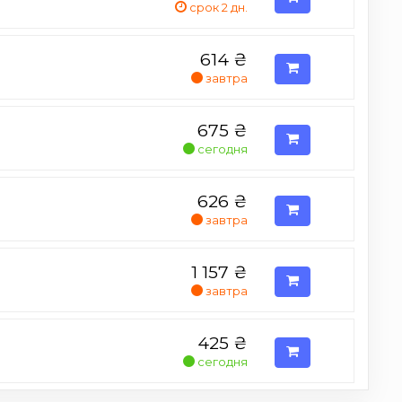
срок 2 дн.
614
₴
завтра
675
₴
сегодня
626
₴
завтра
1 157
₴
завтра
425
₴
сегодня