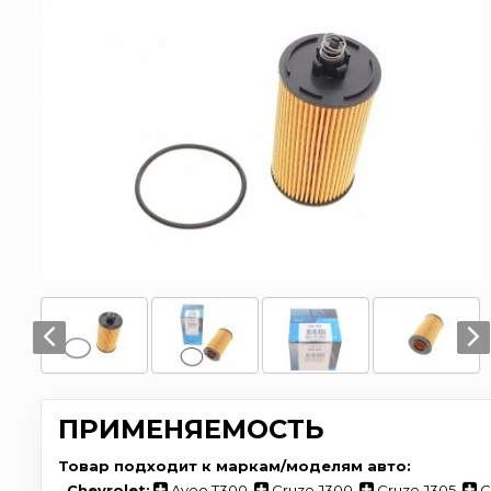
ПРИМЕНЯЕМОСТЬ
Товар подходит к маркам/моделям авто:
-
Chevrolet:
Aveo T300
,
Cruze J300
,
Cruze J305
,
C