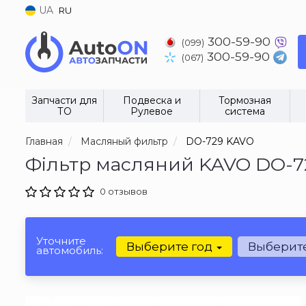
UA
RU
300-59-90
(099)
300-59-90
(067)
Запчасти для
Подвеска и
Тормозная
ТО
Рулевое
система
Главная
Масляный фильтр
DO-729 KAVO
Фільтр масляний KAVO DO-7
0 отзывов
Уточните
Выберите год
Выберит
автомобиль: