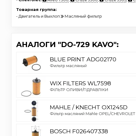
Товарная группа:
- Двигатель и Выхлоп
Масляный фильтр
АНАЛОГИ "DO-729 KAVO":
BLUE PRINT ADG02170
Фильтр масляный
WIX FILTERS WL7598
ФІЛЬТР ОЛИВИ/ГІДРАВЛІКИ
MAHLE / KNECHT OX1245D
Фільтр масляний Mahle OPEL/CHEVROLET Av
BOSCH F026407338