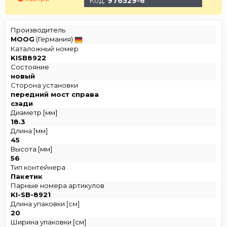
Код:
976529-6
Производитель
MOOG
(Германия)
Каталожный номер
KISB8922
Состояние
новый
Сторона установки
передний мост справа
сзади
Диаметр [мм]
18.3
Длина [мм]
45
Высота [мм]
56
Тип контейнера
Пакетик
Парные номера артикулов
KI-SB-8921
Длина упаковки [см]
20
Ширина упаковки [см]