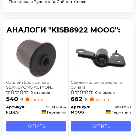
- Подвеска и Рулевое
Сайлентблоки
АНАЛОГИ "KISB8922 MOOG":
Сайлентблок рычага
Сайлентблок переднего
SSANGYONG ACTYON,
рычага
REXTON 02- передний мост
0 отзывов
0 отзывов
верх
540
662
₴
₴
завтра
завтра
Артикул:
SGAB-004
Артикул:
KISB8921
FEBEST
Германия
MOOG
Германия
КУПИТЬ
КУПИТЬ