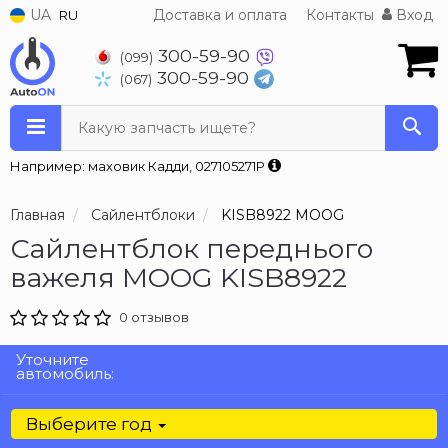
UA
Доставка и оплата
Контакты
Вход
RU
300-59-90
(099)
300-59-90
(067)
Какую запчасть ищете?
Например: маховик Кадди, 027105271P
Главная
Сайлентблоки
KISB8922 MOOG
Сайлентблок переднього
важеля MOOG KISB8922
0 отзывов
Уточните
автомобиль:
Выберите год