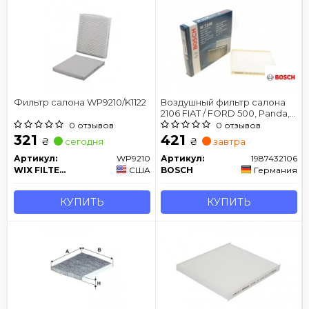
Фильтр салона WP9210/K1122
Воздушный фильтр салона
2106 FIAT / FORD 500, Panda,
KA 0,9-1,4
0 отзывов
0 отзывов
321
421
₴
₴
сегодня
завтра
Артикул:
WP9210
Артикул:
1987432106
WIX FILTERS
США
BOSCH
Германия
КУПИТЬ
КУПИТЬ