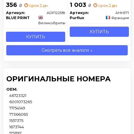
356
1 003
₴
₴
срок 2 дн.
срок 2 дн.
Артикул:
ADF122518
Артикул:
AHH371
BLUE PRINT
Purflux
Франция
Великобритания
КУПИТЬ
КУПИТЬ
Смотреть все аналоги ↓
ОРИГИНАЛЬНЫЕ НОМЕРА
OEM:
46723321
6001073265
71754149
77366065
1557375
1673744
1751197