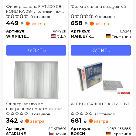
Фильтр салона FIAT 500 08-,
Фильтр салона воздушный
FORD KA 08- угольный (пр-
во WIX-FILTERS)
0 отзывов
0 отзывов
449
658
₴
₴
завтра
завтра
Артикул:
WP9211
Артикул:
LA241
WIX FILTERS
США
MAHLE / KNECHT
Германия
КУПИТЬ
КУПИТЬ
Фильтр, воздух во
ФІЛЬТР САЛОН З АКТИВ ВУГ
внутренном пространстве
0 отзывов
0 отзывов
342
681
₴
₴
завтра
завтра
Артикул:
SF KF9601
Артикул:
1 987 435 583
STARLINE
Чехия
BOSCH
Германия