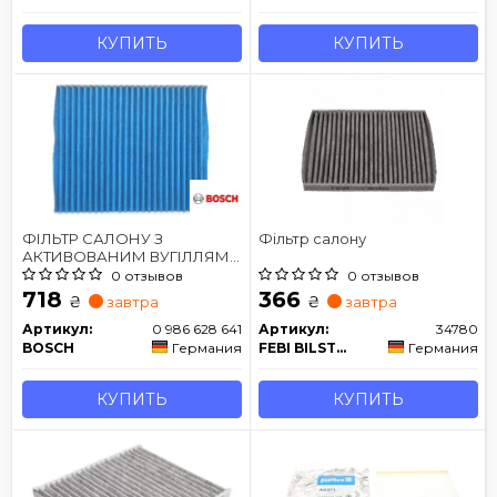
КУПИТЬ
КУПИТЬ
ФІЛЬТР САЛОНУ З
Фільтр салону
АКТИВОВАНИМ ВУГІЛЛЯМ
PRO
0 отзывов
0 отзывов
718
366
₴
₴
завтра
завтра
Артикул:
0 986 628 641
Артикул:
34780
BOSCH
Германия
FEBI BILSTEIN
Германия
КУПИТЬ
КУПИТЬ