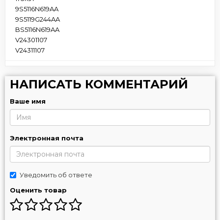
9S5116N619AA
9S5119G244AA
BS5116N619AA
V24301107
V24311107
НАПИСАТЬ КОММЕНТАРИЙ
Ваше имя
Электронная почта
Уведомить об ответе
Оценить товар