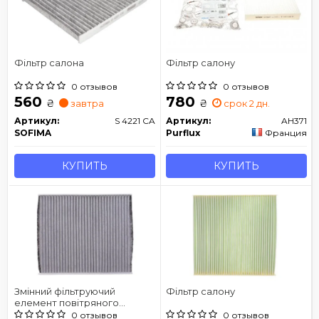
Фільтр салона
Фільтр салону
0 отзывов
0 отзывов
560
780
₴
₴
завтра
срок 2 дн.
Артикул:
S 4221 CA
Артикул:
AH371
SOFIMA
Purflux
Франция
КУПИТЬ
КУПИТЬ
Змінний фільтруючий
Фільтр салону
елемент повітряного
фільтра салону
0 отзывов
0 отзывов