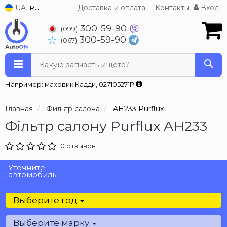
UA
Доставка и оплата
Контакты
Вход
RU
300-59-90
(099)
300-59-90
(067)
Какую запчасть ищете?
Например: маховик Кадди, 027105271P
Главная
Фильтр салона
AH233 Purflux
Фільтр салону Purflux AH233
0 отзывов
Уточните
автомобиль:
Выберите год
Выберите марку