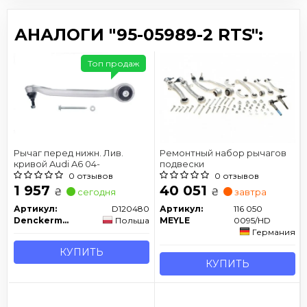
АНАЛОГИ "95-05989-2 RTS":
Топ продаж
Рычаг перед нижн. Лив.
Ремонтный набор рычагов
кривой Audi A6 04-
подвески
0 отзывов
0 отзывов
1 957
40 051
₴
₴
сегодня
завтра
Артикул:
D120480
Артикул:
116 050
Denckermann
Польша
MEYLE
0095/HD
Германия
КУПИТЬ
КУПИТЬ