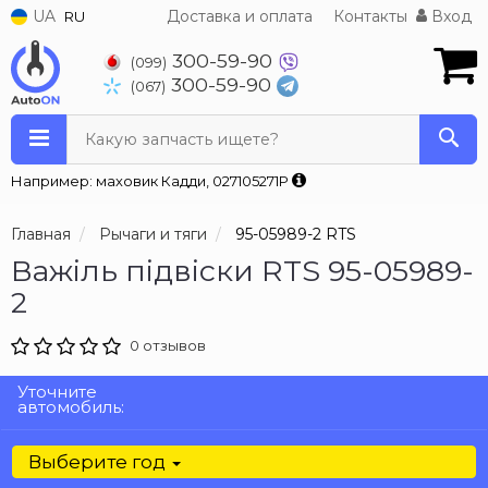
UA
Доставка и оплата
Контакты
Вход
RU
300-59-90
(099)
300-59-90
(067)
Какую запчасть ищете?
Например: маховик Кадди, 027105271P
Главная
Рычаги и тяги
95-05989-2 RTS
Важіль підвіски RTS 95-05989-
2
0 отзывов
Уточните
автомобиль:
Выберите год