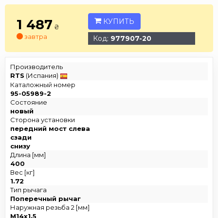
1 487
КУПИТЬ
₴
завтра
Код:
977907-20
Производитель
RTS
(Испания)
Каталожный номер
95-05989-2
Состояние
новый
Сторона установки
передний мост слева
сзади
снизу
Длина [мм]
400
Вес [кг]
1.72
Тип рычага
Поперечный рычаг
Наружная резьба 2 [мм]
M14x1.5