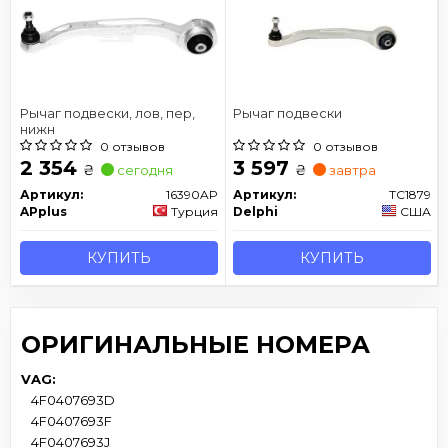
Рычаг подвески, лов, пер,
Рычаг подвески
нижн
0 отзывов
0 отзывов
2 354
3 597
₴
₴
сегодня
завтра
Артикул:
16390AP
Артикул:
TC1879
APplus
Турция
Delphi
США
КУПИТЬ
КУПИТЬ
ОРИГИНАЛЬНЫЕ НОМЕРА
VAG:
4F0407693D
4F0407693F
4F0407693J