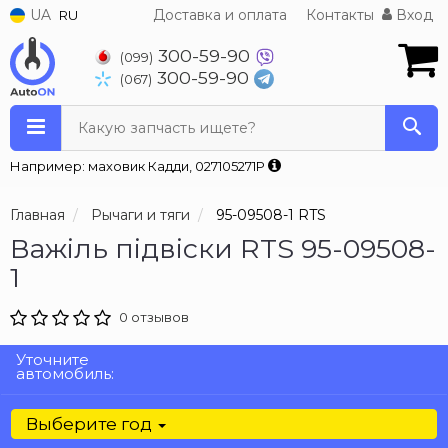
UA
Доставка и оплата
Контакты
Вход
RU
300-59-90
(099)
300-59-90
(067)
Какую запчасть ищете?
Например: маховик Кадди, 027105271P
Главная
Рычаги и тяги
95-09508-1 RTS
Важіль підвіски RTS 95-09508-
1
0 отзывов
Уточните
автомобиль:
Выберите год