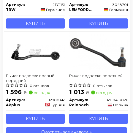
Артикул:
JTC1151
Артикул:
3048701
TRW
Германия
LEMFORDER
Германия
КУПИТЬ
КУПИТЬ
Рычаг подвески правый
Рычаг подвески передней
передний
0 отзывов
0 отзывов
1 596
1 013
₴
₴
сегодня
сегодня
Артикул:
12900AP
Артикул:
RH04-3026
APplus
Турция
Reinhoch
Польша
КУПИТЬ
КУПИТЬ
Смотреть все аналоги ↓