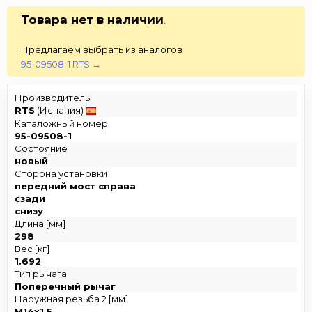
Товара нет в наличии
.
Предлагаем выбрать из аналогов
95-09508-1 RTS →
Производитель
RTS
(Испания)
Каталожный номер
95-09508-1
Состояние
новый
Сторона установки
передний мост справа
сзади
снизу
Длина [мм]
298
Вес [кг]
1.692
Тип рычага
Поперечный рычаг
Наружная резьба 2 [мм]
M14x1.5