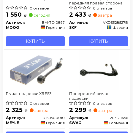
передняя правая сторона
00- 06
0 отзывов
0 отзывов
1 550
2 433
₴
₴
сегодня
завтра
Артикул:
BM-TC-0897
Артикул:
VKDS328527B
MOOG
Германия
SKF
Швеция
КУПИТЬ
КУПИТЬ
Рычаг подвески X5 E53
Поперечный рычаг
подвески
0 отзывов
0 отзывов
2 325
2 299
₴
₴
завтра
завтра
Артикул:
3160500010
Артикул:
20 92 1456
MEYLE
Германия
SWAG
Германия