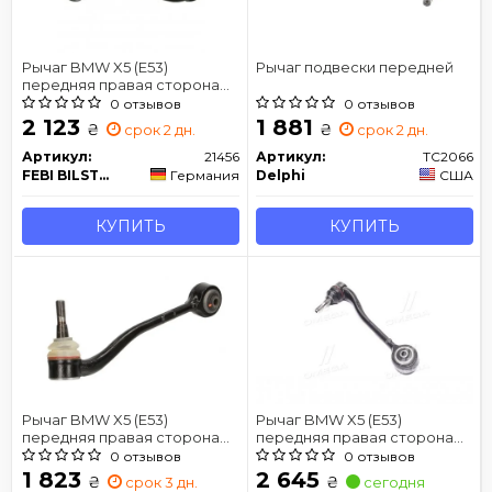
Рычаг BMW X5 (E53)
Рычаг подвески передней
передняя правая сторона
00- 06
0 отзывов
0 отзывов
2 123
1 881
₴
₴
срок 2 дн.
срок 2 дн.
Артикул:
21456
Артикул:
TC2066
FEBI BILSTEIN
Германия
Delphi
США
КУПИТЬ
КУПИТЬ
Рычаг BMW X5 (E53)
Рычаг BMW X5 (E53)
передняя правая сторона
передняя правая сторона
00- 06
00- 06
0 отзывов
0 отзывов
1 823
2 645
₴
₴
срок 3 дн.
сегодня