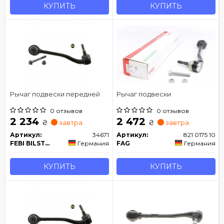
КУПИТЬ
КУПИТЬ
Рычаг подвески передней
Рычаг подвески
0 отзывов
0 отзывов
2 234
2 472
₴
₴
завтра
завтра
Артикул:
34671
Артикул:
821 0175 10
FEBI BILSTEIN
Германия
FAG
Германия
КУПИТЬ
КУПИТЬ