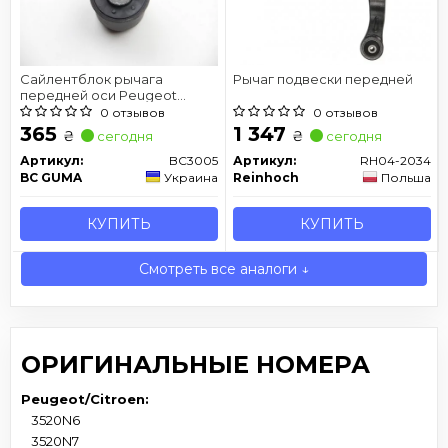
Сайлентблок рычага
Рычаг подвески передней
передней оси Peugeot
407/Citroen C5, d-12х40 BC
0 отзывов
0 отзывов
GUMA BC3005
365
1 347
₴
₴
сегодня
сегодня
Артикул:
BC3005
Артикул:
RH04-2034
BC GUMA
Украина
Reinhoch
Польша
КУПИТЬ
КУПИТЬ
Смотреть все аналоги ↓
ОРИГИНАЛЬНЫЕ НОМЕРА
Peugeot/Citroen:
3520N6
3520N7