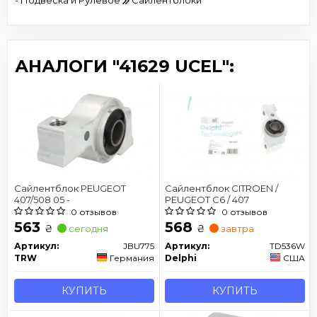
- Подвеска и Рулевое
Сайлентблоки
АНАЛОГИ "41629 UCEL":
Сайлентблок PEUGEOT
Сайлентблок CITROEN /
407/508 05 -
PEUGEOT C6 / 407
0 отзывов
0 отзывов
563
568
₴
₴
сегодня
завтра
Артикул:
JBU775
Артикул:
TD536W
TRW
Германия
Delphi
США
КУПИТЬ
КУПИТЬ