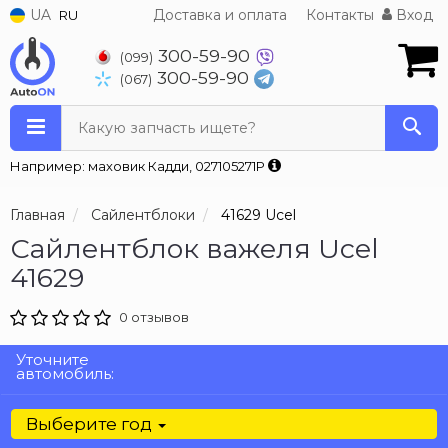
UA
Доставка и оплата
Контакты
Вход
RU
300-59-90
(099)
300-59-90
(067)
Какую запчасть ищете?
Например: маховик Кадди, 027105271P
Главная
Сайлентблоки
41629 Ucel
Сайлентблок важеля Ucel
41629
0 отзывов
Уточните
автомобиль:
Выберите год