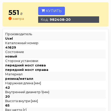
551
КУПИТЬ
₴
завтра
Код:
982408-20
Производитель
Ucel
Каталожный номер
41629
Состояние
новый
Сторона установки
передний мост слева
передний мост справа
Материал
резина/металл
Наружная длина [мм]
42
Внутренний диаметр 1(мм)
20
Высота внутри [мм]
65
Вес нетто [г]