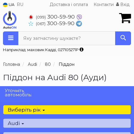
RU
Доставка і оплата
Контакти
Вхід
UA
300-59-90
(099)
300-59-90
(067)
Яку запчастину шукаєте?
Наприклад: маховик Кадді, 027105271P
Головна
Audi
80
Піддон
Піддон на Audi 80 (Ауди)
Уточніть
автомобіль:
Виберіть рік
Audi