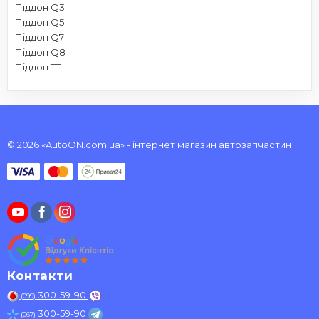
Піддон Q3
Піддон Q5
Піддон Q7
Піддон Q8
Піддон TT
© 2026 «AutoON.com.ua» - інтернет магазин автозапчастин
Контакти
300-59-90
(099)
300-59-90
(067)