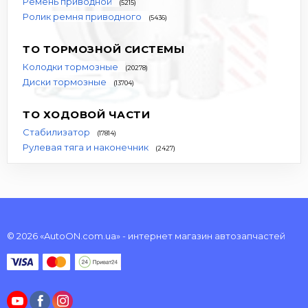
Ремень приводной
(5215)
Ролик ремня приводного
(5436)
ТО ТОРМОЗНОЙ СИСТЕМЫ
Колодки тормозные
(20278)
Диски тормозные
(13704)
ТО ХОДОВОЙ ЧАСТИ
Стабилизатор
(17814)
Рулевая тяга и наконечник
(2427)
© 2026 «AutoON.com.ua» - интернет магазин автозапчастей