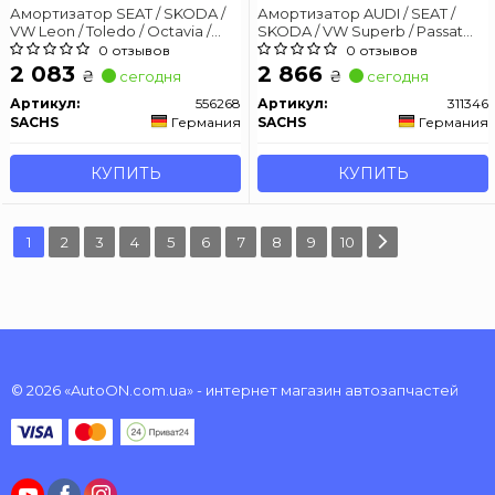
Амортизатор SEAT / SKODA /
Амортизатор AUDI / SEAT /
VW Leon / Toledo / Octavia /
SKODA / VW Superb / Passat
Bora / Golf задняя сторона 98-
задняя сторона 08 - (Gas)
0 отзывов
0 отзывов
05 (Gas)
2 083
2 866
₴
₴
сегодня
сегодня
Артикул:
556268
Артикул:
311346
SACHS
Германия
SACHS
Германия
КУПИТЬ
КУПИТЬ
1
2
3
4
5
6
7
8
9
10
© 2026 «AutoON.com.ua» - интернет магазин автозапчастей