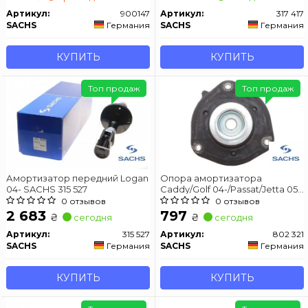
Артикул:
900147
Артикул:
317 417
SACHS
Германия
SACHS
Германия
КУПИТЬ
КУПИТЬ
Топ продаж
Топ продаж
Амортизатор передний Logan
Опора амортизатора
04- SACHS 315 527
Caddy/Golf 04-/Passat/Jetta 05-
SACHS 802 321
0 отзывов
0 отзывов
2 683
797
₴
₴
сегодня
сегодня
Артикул:
315 527
Артикул:
802 321
SACHS
Германия
SACHS
Германия
КУПИТЬ
КУПИТЬ