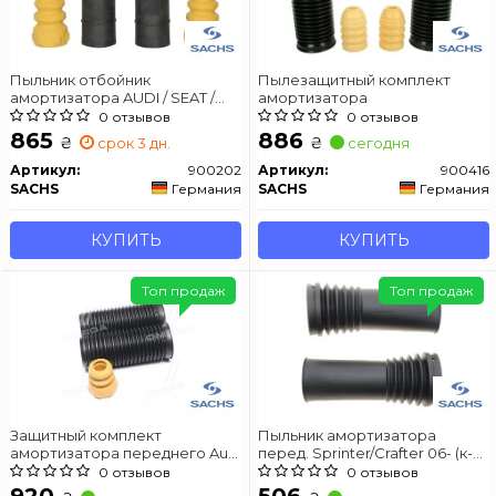
Пыльник отбойник
Пылезащитный комплект
амортизатора AUDI / SEAT /
амортизатора
SKODA / VW Q3 / Alhambra /
0 отзывов
0 отзывов
Superb / Golf / Passat / Tiguan
865
886
₴
₴
срок 3 дн.
сегодня
задняя сторона 05 -
Артикул:
900202
Артикул:
900416
SACHS
Германия
SACHS
Германия
КУПИТЬ
КУПИТЬ
Топ продаж
Топ продаж
Защитный комплект
Пыльник амортизатора
амортизатора переднего Audi
перед. Sprinter/Crafter 06- (к-кт
Q3 Seat Alhambra // Skoda
2 шт) SACHS 900 183
0 отзывов
0 отзывов
Superb VW Passat, Sharan,
920
506