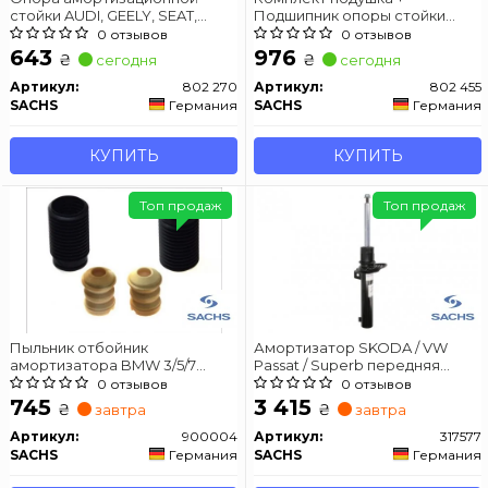
стойки AUDI, GEELY, SEAT,
Подшипник опоры стойки
SKODA, VW
амортизатора VW T5 03-
0 отзывов
0 отзывов
643
976
₴
₴
сегодня
сегодня
Артикул:
802 270
Артикул:
802 455
SACHS
Германия
SACHS
Германия
КУПИТЬ
КУПИТЬ
Топ продаж
Топ продаж
Пыльник отбойник
Амортизатор SKODA / VW
амортизатора BMW 3/5/7
Passat / Superb передняя
передняя сторона 69-91
сторона 05-10 (Gas)
0 отзывов
0 отзывов
745
3 415
₴
₴
завтра
завтра
Артикул:
900004
Артикул:
317577
SACHS
Германия
SACHS
Германия