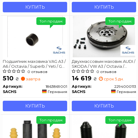
КУПИТЬ
КУПИТЬ
Топ продаж
Топ продаж
Подшипник маховика VAG A3 /
Двухмассовым маховик AUDI /
A6 / Octavia / Superb / Yeti / Golf
SKODA / VW A3 / Octavia /
/ Passat / Polo / Transporter 1,3-
Superb / Caddy / Golf / Jetta /
0 отзывов
0 отзывов
1,9 80 -
Passat 2,0 03 -
510
14 619
₴
₴
завтра
срок 5 дн.
Артикул:
1863869001
Артикул:
2294000113
SACHS
Германия
SACHS
Германия
КУПИТЬ
КУПИТЬ
Топ продаж
Топ продаж