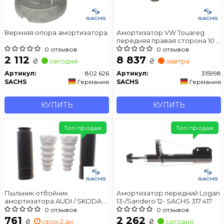
Верхняя опора амортизатора
Амортизатор VW Touareg
передняя правая сторона 10 -
(Gas)
0 отзывов
0 отзывов
2 112
8 837
₴
₴
сегодня
завтра
Артикул:
802 626
Артикул:
315998
SACHS
Германия
SACHS
Германия
КУПИТЬ
КУПИТЬ
Топ продаж
Топ продаж
Пыльник отбойник
Амортизатор передний Logan
амортизатора AUDI / SKODA /
13-/Sandero 12- SACHS 317 417
VW A1 / Octavia / Golf задняя
0 отзывов
0 отзывов
сторона 09-13
761
2 262
₴
₴
срок 2 дн.
сегодня