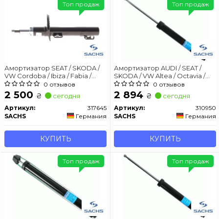
Топ продаж
Топ продаж
Амортизатор SEAT / SKODA /
Амортизатор AUDI / SEAT /
VW Cordoba / Ibiza / Fabia /
SKODA / VW Altea / Octavia /
Polo передняя сторона 02-09
Yeti / Golf / Scirocco задняя
0 отзывов
0 отзывов
(Gas)
сторона 05 - (Gas)
2 500
2 894
₴
₴
сегодня
сегодня
Артикул:
317645
Артикул:
310950
SACHS
Германия
SACHS
Германия
КУПИТЬ
КУПИТЬ
Топ продаж
Топ продаж