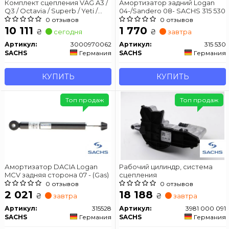
Комплект сцепления VAG A3 /
Амортизатор задний Logan
Q3 / Octavia / Superb / Yeti /
04-/Sandero 08- SACHS 315 530
Caddy / Golf / Passat / Sharan /
0 отзывов
0 отзывов
Tiguan / Touran
10 111
1 770
₴
₴
сегодня
завтра
Артикул:
3000970062
Артикул:
315 530
SACHS
Германия
SACHS
Германия
КУПИТЬ
КУПИТЬ
Топ продаж
Топ продаж
Амортизатор DACIA Logan
Рабочий цилиндр, система
MCV задняя сторона 07 - (Gas)
сцепления
0 отзывов
0 отзывов
2 021
18 188
₴
₴
завтра
завтра
Артикул:
315528
Артикул:
3981 000 091
SACHS
Германия
SACHS
Германия