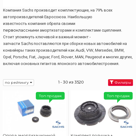
Компания Sachs производит комплектующие, на 79% всех
автопроизводителей Евросоюза. Наибольшую
известность компания обрела своими
первоклассными
амортизаторами и комплектами сцепления.
Стоит упомянуть ключевой и важный момент -
Sachs
запчасти
поставляются при сборке новых автомобилей на
Audi, VW,
конвейеры таких производителей как
Mersedes, BMW,
Rover,
Opel, Porsche, Fiat, Jaguar, Ford,
MAN, Peugeout и многих других,
включая основных гигантов японского автомобилестроения.
1 - 30 из 3520
по рейтингу
Фильтры
Топ продаж
Топ продаж
Опора амортизационной
Комплект подушка +