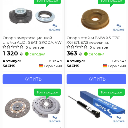
Топ продаж
Топ продаж
Опора амортизационной
Опора стойки BMW X5 (E70),
стойки AUDI, SEAT, SKODA, VW
X6 (E71, E72) передняя.
0 отзывов
0 отзывов
1 320
363
₴
₴
сегодня
сегодня
Артикул:
802 417
Артикул:
802 543
SACHS
Германия
SACHS
Германия
КУПИТЬ
КУПИТЬ
Топ продаж
Топ продаж