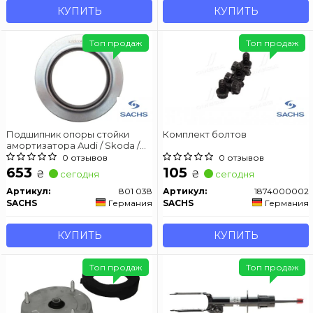
КУПИТЬ
КУПИТЬ
Топ продаж
Топ продаж
Подшипник опоры стойки
Комплект болтов
амортизатора Audi / Skoda /
VW 96-
0 отзывов
0 отзывов
653
105
₴
₴
сегодня
сегодня
Артикул:
801 038
Артикул:
1874000002
SACHS
Германия
SACHS
Германия
КУПИТЬ
КУПИТЬ
Топ продаж
Топ продаж