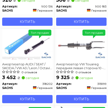
₴
₴
сегодня
сегодня
Touran, Tiguan 1.2Tsi-3.6Fsi 02.03-
Артикул:
900 136
Артикул:
900 183
SACHS
Германия
SACHS
Германия
КУПИТЬ
КУПИТЬ
Топ продаж
Топ продаж
Амортизатор AUDI / SEAT /
Амортизатор VW Touareg
SKODA / VW A3 / Leon / Octavia
передняя левая сторона 10 -
/ Golf задняя сторона 12 -
(Gas)
0 отзывов
0 отзывов
3 452
9 325
₴
₴
сегодня
сегодня
Артикул:
318202
Артикул:
315999
SACHS
Германия
SACHS
Германия
КУПИТЬ
КУПИТЬ