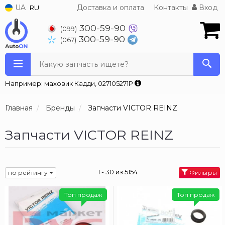
UA
Доставка и оплата
Контакты
Вход
RU
300-59-90
(099)
300-59-90
(067)
Какую запчасть ищете?
Например: маховик Кадди, 027105271P
Главная
Бренды
Запчасти VICTOR REINZ
Запчасти VICTOR REINZ
1 - 30 из 5154
по рейтингу
Фильтры
Топ продаж
Топ продаж