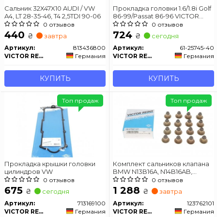
Сальник 32X47X10 AUDI / VW
Прокладка головки 1.6/1.8i Golf
A4, LT 28-35-46, T4 2,5TDI 90-06
86-99/Passat 86-96 VICTOR
REINZ 61-25745-40
0 отзывов
0 отзывов
440
724
₴
₴
завтра
сегодня
Артикул:
813436800
Артикул:
61-25745-40
VICTOR REINZ
Германия
VICTOR REINZ
Германия
КУПИТЬ
КУПИТЬ
Топ продаж
Топ продаж
Прокладка крышки головки
Комплект сальников клапана
цилиндров VW
BMW N13B16A, N14B16AB,
CITROEN, PEUGEOT 06-16
0 отзывов
0 отзывов
675
1 288
₴
₴
сегодня
завтра
Артикул:
713169100
Артикул:
123762101
VICTOR REINZ
Германия
VICTOR REINZ
Германия