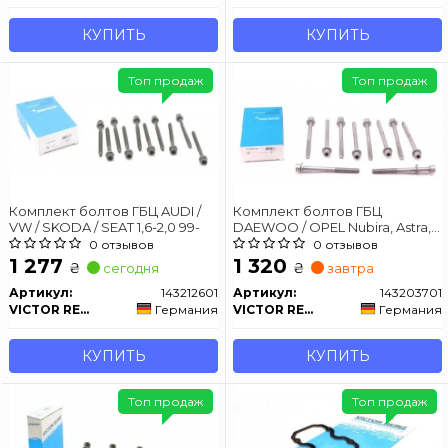
КУПИТЬ
КУПИТЬ
Топ продаж
Топ продаж
Комплект болтов ГБЦ AUDI /
Комплект болтов ГБЦ
VW / SKODA / SEAT 1,6-2,0 99-
DAEWOO / OPEL Nubira, Astra,
Kadet, Omega, Vectra
0 отзывов
0 отзывов
1 277
1 320
₴
₴
сегодня
завтра
Артикул:
143212601
Артикул:
143203701
VICTOR REINZ
Германия
VICTOR REINZ
Германия
КУПИТЬ
КУПИТЬ
Топ продаж
Топ продаж