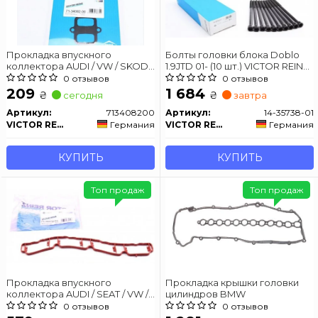
Прокладка впускного
Болты головки блока Doblo
коллектора AUDI / VW / SKODA
1.9JTD 01- (10 шт.) VICTOR REINZ
2,5 TDI 97-08
14-35738-01
0 отзывов
0 отзывов
209
1 684
₴
₴
сегодня
завтра
Артикул:
713408200
Артикул:
14-35738-01
VICTOR REINZ
Германия
VICTOR REINZ
Германия
КУПИТЬ
КУПИТЬ
Топ продаж
Топ продаж
Прокладка впускного
Прокладка крышки головки
коллектора AUDI / SEAT / VW /
цилиндров BMW
SKODA 1,8-2,0 04-
0 отзывов
0 отзывов