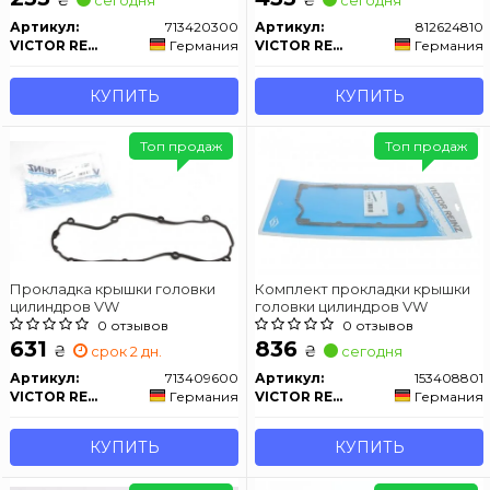
Артикул:
713420300
Артикул:
812624810
VICTOR REINZ
Германия
VICTOR REINZ
Германия
КУПИТЬ
КУПИТЬ
Топ продаж
Топ продаж
Прокладка крышки головки
Комплект прокладки крышки
цилиндров VW
головки цилиндров VW
0 отзывов
0 отзывов
631
836
₴
₴
срок 2 дн.
сегодня
Артикул:
713409600
Артикул:
153408801
VICTOR REINZ
Германия
VICTOR REINZ
Германия
КУПИТЬ
КУПИТЬ