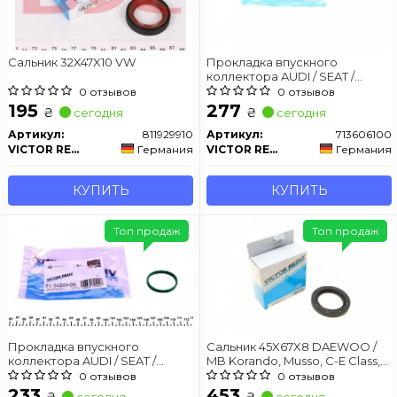
Сальник 32X47X10 VW
Прокладка впускного
коллектора AUDI / SEAT /
SKODA / VW 1,6-2,0 98-
0 отзывов
0 отзывов
195
277
₴
₴
сегодня
сегодня
Артикул:
811929910
Артикул:
713606100
VICTOR REINZ
Германия
VICTOR REINZ
Германия
КУПИТЬ
КУПИТЬ
Топ продаж
Топ продаж
Прокладка впускного
Сальник 45X67X8 DAEWOO /
коллектора AUDI / SEAT /
MB Korando, Musso, C-E Class,
SKODA / VW
Sprinter, Vario, Vito
0 отзывов
0 отзывов
233
453
₴
₴
сегодня
сегодня