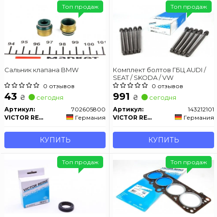
Топ продаж
Топ продаж
Сальник клапана BMW
Комплект болтов ГБЦ AUDI /
SEAT / SKODA / VW
0 отзывов
0 отзывов
43
991
₴
₴
сегодня
сегодня
Артикул:
702605800
Артикул:
143212101
VICTOR REINZ
Германия
VICTOR REINZ
Германия
КУПИТЬ
КУПИТЬ
Топ продаж
Топ продаж