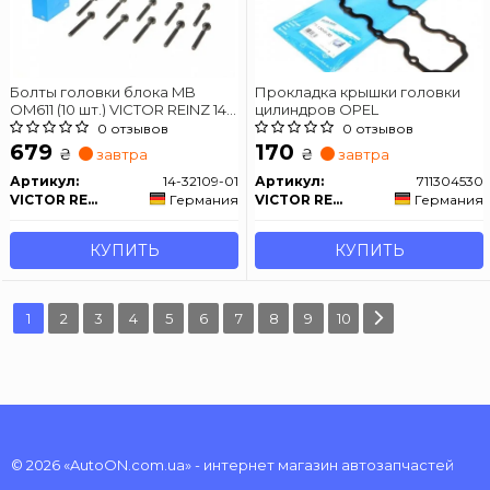
Болты головки блока MB
Прокладка крышки головки
OM611 (10 шт.) VICTOR REINZ 14-
цилиндров OPEL
32109-01
0 отзывов
0 отзывов
679
170
₴
₴
завтра
завтра
Артикул:
14-32109-01
Артикул:
711304530
VICTOR REINZ
Германия
VICTOR REINZ
Германия
КУПИТЬ
КУПИТЬ
1
2
3
4
5
6
7
8
9
10
© 2026 «AutoON.com.ua» - интернет магазин автозапчастей