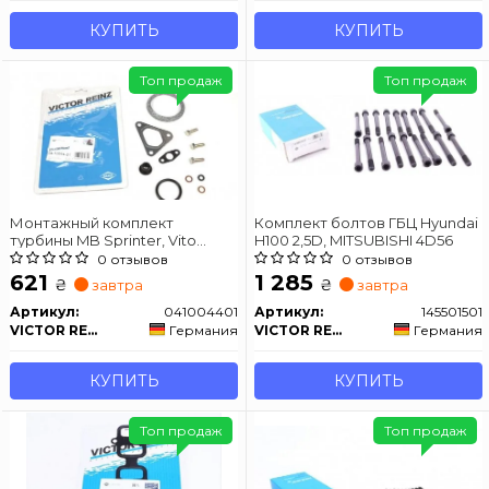
КУПИТЬ
КУПИТЬ
Топ продаж
Топ продаж
Монтажный комплект
Комплект болтов ГБЦ Hyundai
турбины MB Sprinter, Vito
H100 2,5D, MITSUBISHI 4D56
OM646, OM611, OM612 -06
0 отзывов
0 отзывов
621
1 285
₴
₴
завтра
завтра
Артикул:
041004401
Артикул:
145501501
VICTOR REINZ
Германия
VICTOR REINZ
Германия
КУПИТЬ
КУПИТЬ
Топ продаж
Топ продаж