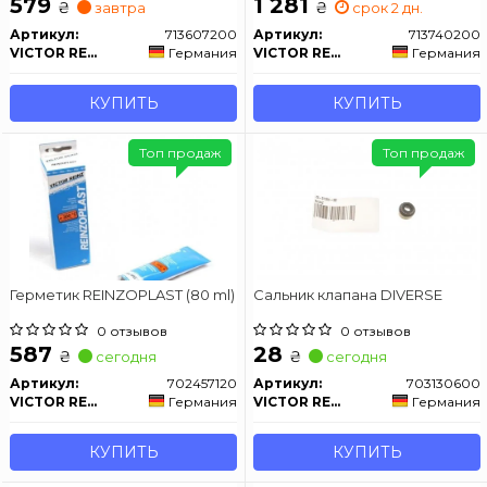
579
1 281
₴
₴
завтра
срок 2 дн.
Артикул:
713607200
Артикул:
713740200
VICTOR REINZ
Германия
VICTOR REINZ
Германия
КУПИТЬ
КУПИТЬ
Топ продаж
Топ продаж
Герметик REINZOPLAST (80 ml)
Сальник клапана DIVERSE
0 отзывов
0 отзывов
587
28
₴
₴
сегодня
сегодня
Артикул:
702457120
Артикул:
703130600
VICTOR REINZ
Германия
VICTOR REINZ
Германия
КУПИТЬ
КУПИТЬ