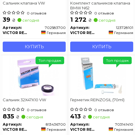
Сальник клапана VW
Комплект сальников клапана
BMW N62
0 отзывов
0 отзывов
39
1 272
₴
₴
сегодня
сегодня
Артикул:
702583700
Артикул:
123728101
VICTOR REINZ
Германия
VICTOR REINZ
Германия
КУПИТЬ
КУПИТЬ
Топ продаж
Топ продаж
Сальник 32X47X10 VW
Герметик REINZOSIL (70ml)
0 отзывов
0 отзывов
835
413
₴
₴
сегодня
сегодня
Артикул:
813436700
Артикул:
703141410
VICTOR REINZ
Германия
VICTOR REINZ
Германия