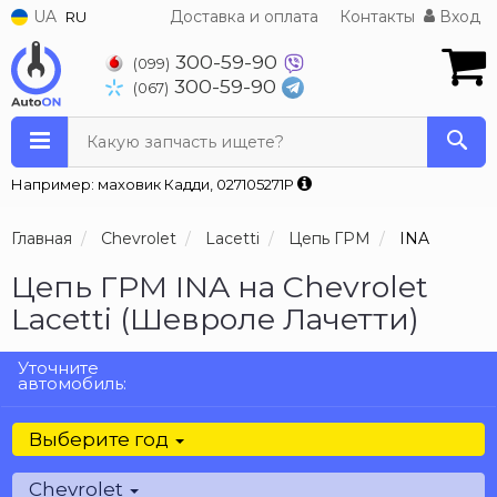
UA
Доставка и оплата
Контакты
Вход
RU
300-59-90
(099)
300-59-90
(067)
Какую запчасть ищете?
Например: маховик Кадди, 027105271P
Главная
Chevrolet
Lacetti
Цепь ГРМ
INA
Цепь ГРМ INA на Chevrolet
Lacetti (Шевроле Лачетти)
Уточните
автомобиль:
Выберите год
Chevrolet