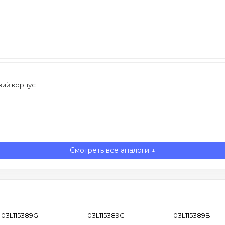
вий корпус
Смотреть все аналоги ↓
03L115389G
03L115389C
03L115389B