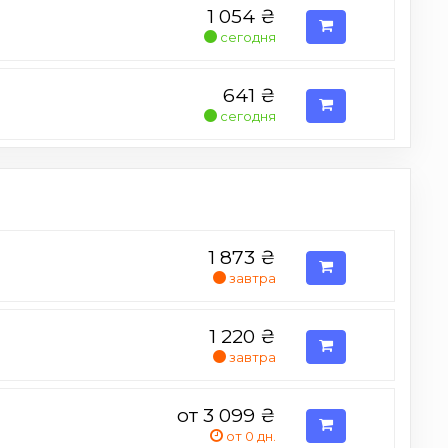
1 054
₴
сегодня
641
₴
сегодня
1 873
₴
завтра
1 220
₴
завтра
от 3 099
₴
от 0 дн.