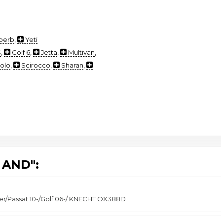
perb
,
Yeti
S
,
Golf 6
,
Jetta
,
Multivan
,
olo
,
Scirocco
,
Sharan
,
 AND":
ter/Passat 10-/Golf 06-/ KNECHT OX388D