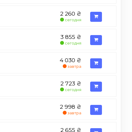
2 260
₴
сегодня
3 855
₴
сегодня
4 030
₴
завтра
2 723
₴
сегодня
2 998
₴
завтра
2 655
₴