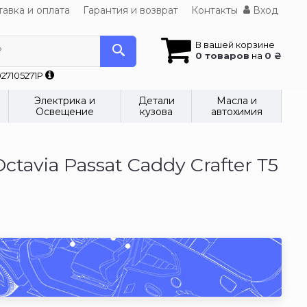
авка и оплата
Гарантия и возврат
Контакты
Вход
В вашей корзине
?
0 товаров
на
0 ₴
27105271P
Электрика и
Детали
Масла и
Освещение
кузова
автохимия
tavia Passat Caddy Crafter Т5