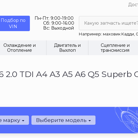
Дост
Пн-Пт:
9:00-19:00
Подбор по
Сб:
9:00-16:00
Какую запчасть ищете
VIN
Вс:
Выходной
Например: маховик Кадди, 0
Охлаждение и
Двигатель и
Сцепление и
Отопление
Выхлоп
трансмиссия
2.0 TDI A4 A3 A5 A6 Q5 Superb Oc
е марку
Выберите модель