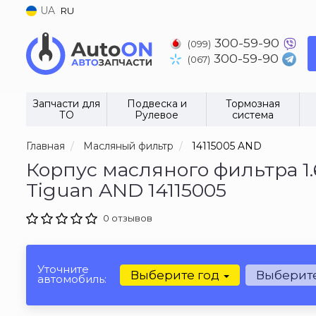
UA
RU
300-59-90
(099)
300-59-90
(067)
Запчасти для
Подвеска и
Тормозная
ТО
Рулевое
система
Главная
Масляный фильтр
14115005 AND
Корпус масляного фильтра 1.6 
Tiguan AND 14115005
0 отзывов
Уточните
Выберите год
Выберит
автомобиль: