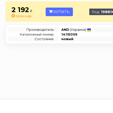
2 192
₴
КУПИТЬ
Код:
19881
срок 4 дн.
Производитель
AND
(Украина)
Каталожный номер
14115005
Состояние
новый