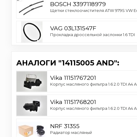
BOSCH 3397118979
Щетки стеклоочистителя ATW 979S VW Eos [
VAG 03L131547F
Прокладка дроссельной заслонки 1.6 TDI
АНАЛОГИ "14115005 AND":
Vika 11151767201
Корпус масляного фильтра 1.6 2.0 TDI A4 A
Vika 11151768201
Корпус масляного фильтра 1.6 2.0 TDI A4 A
NRF 31355
Радиатор масляный