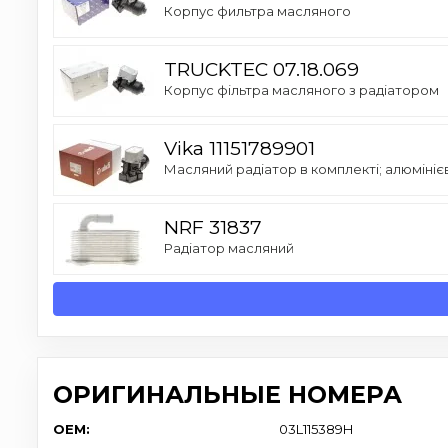
Корпус фильтра масляного
TRUCKTEC 07.18.069
Корпус фільтра масляного з радіатором
Vika 11151789901
Масляний радіатор в комплекті; алюмініє
NRF 31837
Радіатор масляний
ОРИГИНАЛЬНЫЕ НОМЕРА
OEM:
03L115389H