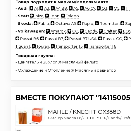
Товар подходит к маркам/моделям авто:
-
Audi:
A1
,
A3
,
A4 B8
,
A5
,
A6 C7
,
Q3
,
Q5
,
TT
-
Seat:
Ibiza
,
Leon
,
Toledo
-
Skoda:
Fabia
,
Octavia A5
,
Rapid
,
Roomster
,
Su
-
Volkswagen:
Amarok
,
CC
,
Caddy
,
Crafter
,
EO
Passat B6
,
Passat B7
,
Passat B7 USA
,
Passat CC
,
P
Tiguan 1
,
Touran
,
Transporter T5
,
Transporter T6
Товарная группа:
- Двигатель и Выхлоп
Масляный фильтр
- Охлаждение и Отопление
Масляный радиатор
ВМЕСТЕ ПОКУПАЮТ "14115005
MAHLE / KNECHT OX388D
Фильтр масла 1.6/2.0TDI T5 09-/Caddy/Craf