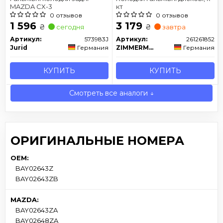
MAZDA CX-3
кт
0 отзывов
0 отзывов
1 596
3 179
₴
₴
сегодня
завтра
Артикул:
573983J
Артикул:
261261852
Jurid
Германия
ZIMMERMANN
Германия
КУПИТЬ
КУПИТЬ
Смотреть все аналоги ↓
ОРИГИНАЛЬНЫЕ НОМЕРА
OEM:
BAY02643Z
BAY02643ZB
MAZDA:
BAY02643ZA
BAY02648ZA