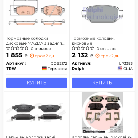
Тормозные колодки
Тормозные колодки,
дисковые MAZDA 3 задняя
дисковые
сторона 16 -
0 отзывов
0 отзывов
1 855
2 132
₴
₴
срок 2 дн.
срок 2 дн.
Артикул:
GDB2172
Артикул:
LP3393
TRW
Германия
Delphi
США
КУПИТЬ
КУПИТЬ
Гальмівні колодки задні
Колодки гальмівні дискові, к-