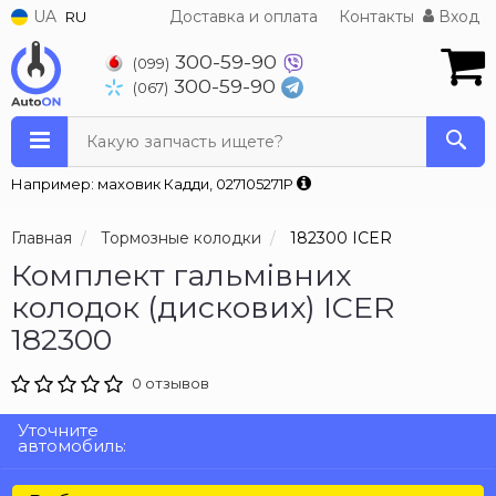
UA
Доставка и оплата
Контакты
Вход
RU
300-59-90
(099)
300-59-90
(067)
Какую запчасть ищете?
Например: маховик Кадди, 027105271P
Главная
Тормозные колодки
182300 ICER
Комплект гальмівних
колодок (дискових) ICER
182300
0 отзывов
Уточните
автомобиль: