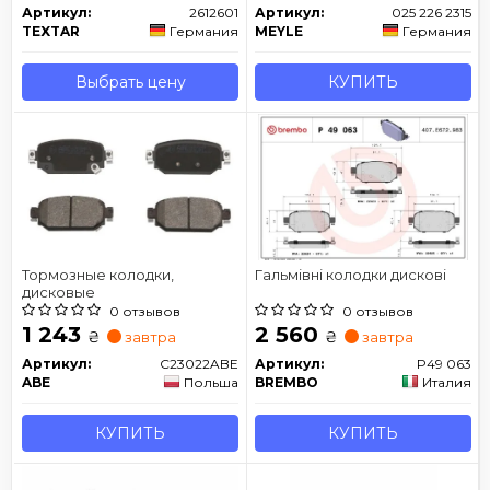
Артикул:
2612601
Артикул:
025 226 2315
TEXTAR
Германия
MEYLE
Германия
Выбрать цену
КУПИТЬ
Тормозные колодки,
Гальмівні колодки дискові
дисковые
0 отзывов
0 отзывов
1 243
2 560
₴
₴
завтра
завтра
Артикул:
C23022ABE
Артикул:
P49 063
ABE
Польша
BREMBO
Италия
КУПИТЬ
КУПИТЬ