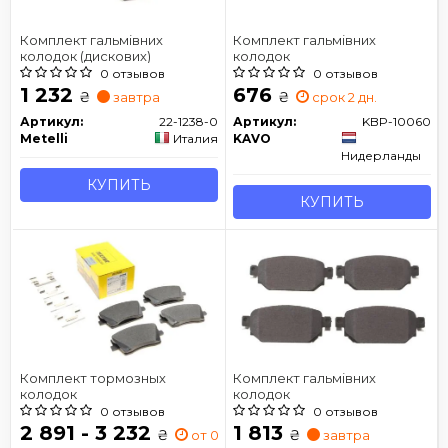
Комплект гальмівних
Комплект гальмівних
колодок (дискових)
колодок
0 отзывов
0 отзывов
1 232
676
₴
₴
завтра
срок 2 дн.
Артикул:
22-1238-0
Артикул:
KBP-10060
Metelli
Италия
KAVO
Нидерланды
КУПИТЬ
КУПИТЬ
Комплект тормозных
Комплект гальмівних
колодок
колодок
0 отзывов
0 отзывов
2 891 - 3 232
1 813
₴
₴
от 0 дн.
завтра